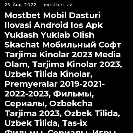
26 Aug 2022
mostbet uz
Mostbet Mobil Dasturi
Ilovasi Android Ios Apk
Yuklash Yuklab Olish
Skachat Мобильный Софт
Tarjima Kinolar 2023 Media
Olam, Tarjima Kinolar 2023,
Uzbek Tilida Kinolar,
Premyeralar 2019-2021-
2022-2023, Фильмы,
Сериалы, Ozbekcha
Tarjima 2023, Ozbek Tilida,
Uzbek Tilida, Tas-ix
Фильмы, Сериалы, Игры,