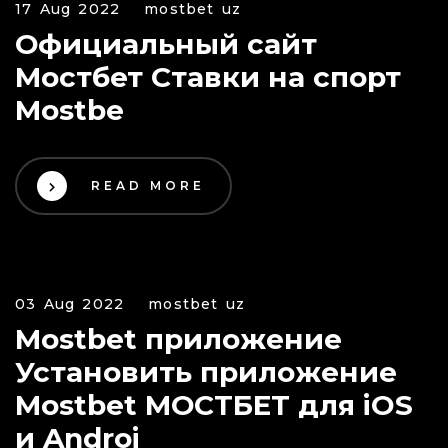
17 Aug 2022
mostbet uz
Официальный сайт
Мостбет Ставки на спорт
Mostbe
READ MORE
03 Aug 2022
mostbet uz
Mostbet приложение
Установить приложение
Mostbet МОСТБЕТ для iOS
и Androi