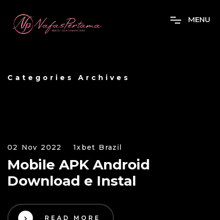
M
E
N
U
Categories Archives
02 Nov 2022
1xbet Brazil
Mobile APK Android
Download e Instal
READ MORE