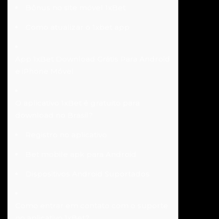
Bônus no site móvel 1xBet
Como atualizar o 1xbet app
App 1xBet Download Grátis Para Android
e iPhone Móvel
O aplicativo 1xBet é gratuito para
download no Brasil?
Registro no aplicativo
Bet mobile apk para Android
Dispositivos Android Suportados
Como entrar em contato com o suporte
no aplicativo 1xBet?