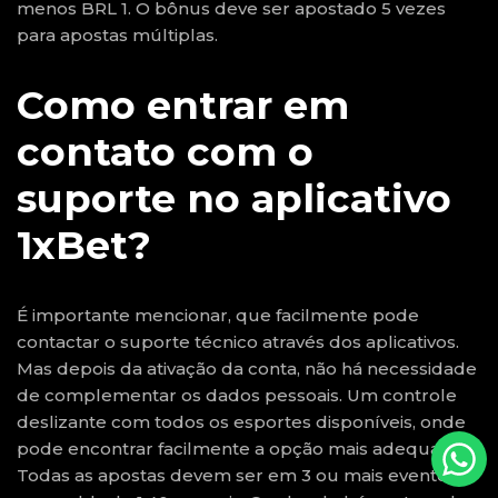
menos BRL 1. O bônus deve ser apostado 5 vezes
para apostas múltiplas.
Como entrar em
contato com o
suporte no aplicativo
1xBet?
É importante mencionar, que facilmente pode
contactar o suporte técnico através dos aplicativos.
Mas depois da ativação da conta, não há necessidade
de complementar os dados pessoais. Um controle
deslizante com todos os esportes disponíveis, onde
pode encontrar facilmente a opção mais adequada.
Todas as apostas devem ser em 3 ou mais eventos