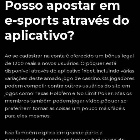
Posso apostar em
e-sports através do
aplicativo?
Ao se cadastrar na conta é oferecido um bônus legal
de 1200 reais a novos usuários. O pôquer está
disponível através do aplicativo 1xbet, incluindo várias
variações deste amado jogo de cassino. Os jogadores
podem competir contra outros usuários do site em
jogos como Texas Hold’em e No Limit Poker. Mas os
membros também podem jogar vídeo pôquer se
preferirem tornar as coisas um pouco mais fáceis
para eles mesmos.
Isso também explica em grande parte a