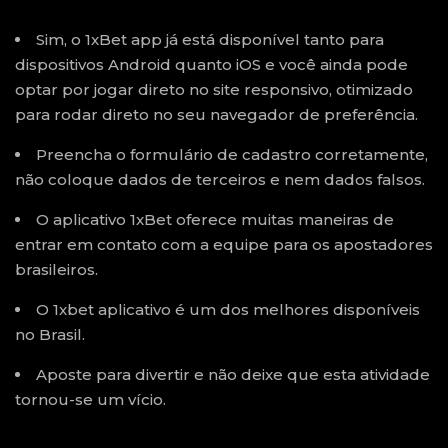
Sim, o 1xBet app já está disponível tanto para
dispositivos Android quanto iOS e você ainda pode
optar por jogar direto no site responsivo, otimizado
para rodar direto no seu navegador de preferência.
Preencha o formulário de cadastro corretamente,
não coloque dados de terceiros e nem dados falsos.
O aplicativo 1xBet oferece muitas maneiras de
entrar em contato com a equipe para os apostadores
brasileiros.
O 1xbet aplicativo é um dos melhores disponíveis
no Brasil.
Aposte para divertir e não deixe que esta atividade
tornou-se um vício.