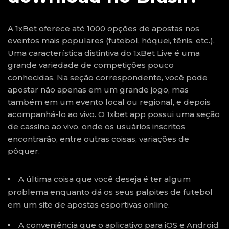
A 1xBet oferece até 1000 opções de apostas nos
eventos mais populares (futebol, hóquei, tênis, etc.).
Uma característica distintiva do 1xBet Live é uma
grande variedade de competições pouco
conhecidas. Na seção correspondente, você pode
apostar não apenas em um grande jogo, mas
também em um evento local ou regional, e depois
acompanhá-lo ao vivo. O 1xbet app possui uma seção
de cassino ao vivo, onde os usuários inscritos
encontrarão, entre outras coisas, variações de
pôquer.
A última coisa que você deseja é ter algum
problema enquanto dá os seus palpites de futebol
em um site de apostas esportivas online.
A conveniência que o aplicativo para iOS e Android