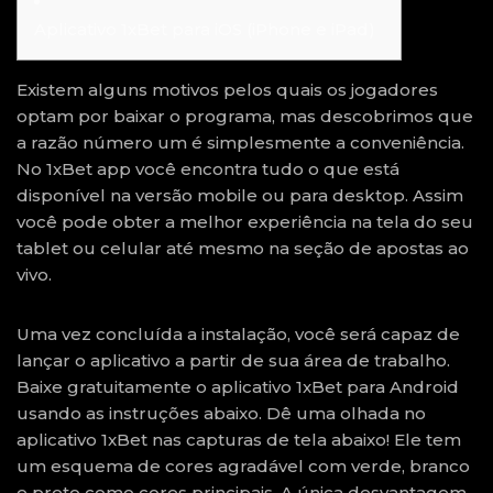
Aplicativo 1xBet para iOS (iPhone e iPad)
Existem alguns motivos pelos quais os jogadores
optam por baixar o programa, mas descobrimos que
a razão número um é simplesmente a conveniência.
No 1xBet app você encontra tudo o que está
disponível na versão mobile ou para desktop. Assim
você pode obter a melhor experiência na tela do seu
tablet ou celular até mesmo na seção de apostas ao
vivo.
Uma vez concluída a instalação, você será capaz de
lançar o aplicativo a partir de sua área de trabalho.
Baixe gratuitamente o aplicativo 1xBet para Android
usando as instruções abaixo. Dê uma olhada no
aplicativo 1xBet nas capturas de tela abaixo! Ele tem
um esquema de cores agradável com verde, branco
e preto como cores principais. A única desvantagem