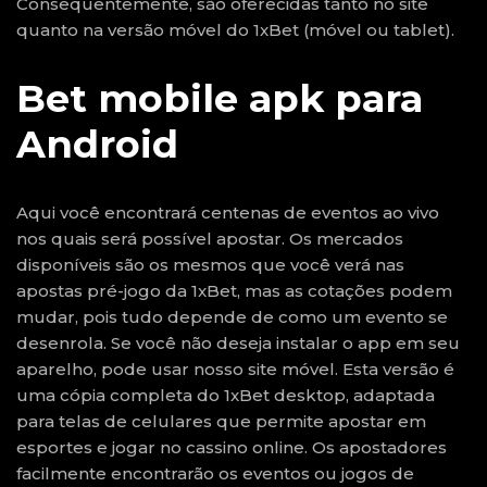
Consequentemente, são oferecidas tanto no site
quanto na versão móvel do 1xBet (móvel ou tablet).
Bet mobile apk para
Android
Aqui você encontrará centenas de eventos ao vivo
nos quais será possível apostar. Os mercados
disponíveis são os mesmos que você verá nas
apostas pré-jogo da 1xBet, mas as cotações podem
mudar, pois tudo depende de como um evento se
desenrola. Se você não deseja instalar o app em seu
aparelho, pode usar nosso site móvel. Esta versão é
uma cópia completa do 1xBet desktop, adaptada
para telas de celulares que permite apostar em
esportes e jogar no cassino online. Os apostadores
facilmente encontrarão os eventos ou jogos de