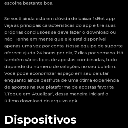
escolha bastante boa.
Se você ainda está em dúvida de baixar 1xBet app
veja as principais características do app e tire suas
próprias conclusões se deve fazer o download ou
não. Tenha em mente que ele está disponível
apenas uma vez por conta. Nossa equipe de suporte
oferece ajuda 24 horas por dia, 7 dias por semana. Há
também vários tipos de apostas combinadas, tudo
depende do número de seleções no seu boletim.
Você pode economizar espaço em seu celular
enquanto ainda desfruta de uma ótima experiência
de apostas na sua plataforma de apostas favorita.
1.Toque em ‘Atualizar’, dessa maneira, iniciará o
último download do arquivo apk.
Dispositivos