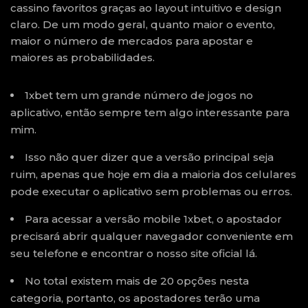
cassino favoritos graças ao layout intuitivo e design
claro. De um modo geral, quanto maior o evento,
maior o número de mercados para apostar e
maiores as probabilidades.
1xbet tem um grande número de jogos no
aplicativo, então sempre tem algo interessante para
mim.
Isso não quer dizer que a versão principal seja
ruim, apenas que hoje em dia a maioria dos celulares
pode executar o aplicativo sem problemas ou erros.
Para acessar a versão mobile 1xbet, o apostador
precisará abrir qualquer navegador conveniente em
seu telefone e encontrar o nosso site oficial lá.
No total existem mais de 20 opções nesta
categoria, portanto, os apostadores terão uma