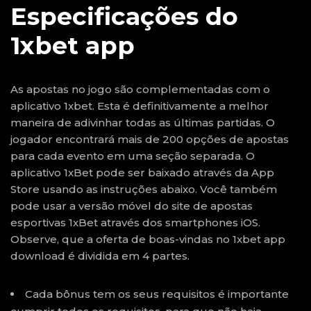
Especificações do
1xbet app
As apostas no jogo são complementadas com o
aplicativo 1xbet. Esta é definitivamente a melhor
maneira de adivinhar todas as últimas partidas. O
jogador encontrará mais de 200 opções de apostas
para cada evento em uma seção separada. O
aplicativo 1xBet pode ser baixado através da App
Store usando as instruções abaixo. Você também
pode usar a versão móvel do site de apostas
esportivas 1xBet através dos smartphones iOS.
Observe, que a oferta de boas-vindas no 1xbet app
download é dividida em 4 partes.
Cada bônus tem os seus requisitos é importante