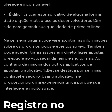
oferece é incomparável.
É difícil criticar este aplicativo de alguma forma,
dado o quão meticuloso os desenvolvedores têm
sido para garantir sua qualidade de primeira linha.
Na primeira página você vai encontrar as informações
sobre os próximos jogos e eventos ao vivo. Também
pode aceder transmissões em direto, fazer apostas
pré-jogo e ao vivo, sacar dinheiro e muito mais. Ao
contrário da maioria dos outros aplicativos de
apostas, o aplicativo 1xBet se destaca por ser mais
confiável e seguro. Usar o aplicativo me
proporcionou uma experiência única porque sua
interface era muito suave.
Registro no