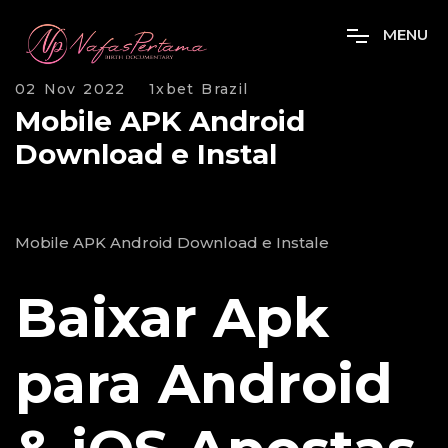
M
E
N
U
02 Nov 2022
1xbet Brazil
Mobile APK Android
Download e Instal
Mobile APK Android Download e Instale
Baixar Apk
para Android