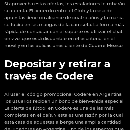
Si aprovecha estas ofertas, los estafadores le robarán
su cuenta. El acuerdo entre el Club y la casa de
apuestas tiene un alcance de cuatro años y la marca
se lucirá en las mangas de la camiseta. La forma más
rápida de contactar con el soporte es utilizar el chat
en vivo, que está disponible en el escritorio, en el
móvil y en las aplicaciones cliente de Codere México.
Depositar y retirar a
través de Codere
Al usar el código promocional Codere en Argentina,
los usuarios reciben un bono de bienvenida especial.
La oferta de fútbol en Codere es una de las más
completas en el país. Y esta es una razón por la cual
esta casa de apuestas alberga una amplia cantidad
de jugadores en Argentina. Uno de los aspectos que