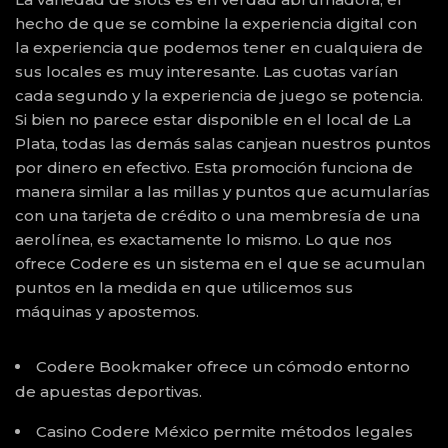
hecho de que se combine la experiencia digital con
la experiencia que podemos tener en cualquiera de
sus locales es muy interesante. Las cuotas varían
cada segundo y la experiencia de juego se potencia.
Si bien no parece estar disponible en el local de La
Plata, todas las demás salas canjean nuestros puntos
por dinero en efectivo. Esta promoción funciona de
manera similar a las millas y puntos que acumularías
con una tarjeta de crédito o una membresía de una
aerolínea, es exactamente lo mismo. Lo que nos
ofrece Codere es un sistema en el que se acumulan
puntos en la medida en que utilicemos sus
máquinas y apostemos.
Codere Bookmaker ofrece un cómodo entorno
de apuestas deportivas.
Casino Codere México permite métodos legales