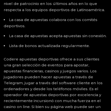
nivel de patrocinio en los últimos años en lo que
respecta a los equipos deportivos de Latinoamérica.
La casa de apuestas colabora con los comités
deportivos.
La casa de apuestas acepta apuestas sin conexión.
Lista de bonos actualizada regularmente.
Codere apuestas deportivas ofrece a sus clientes
una gran selección de eventos para apostar,
apuestas financieras, casinos y juegos varios. Los
jugadores pueden hacer apuestas a través de
Telegram, jugar a través del software cliente en los
ordenadores y desde los teléfonos móviles. Es el
operador de apuestas deportivas por excelencia y
recientemente incursionó con mucha fuerza en el
casino on line. Si bien su página web puede ser un