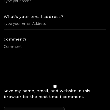
What's your email address?
comment?
Save my name, email, and website in this
browser for the next time I comment.