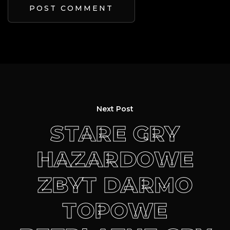
Next Post
STARE GRY
HAZARDOWE
ZBYT DARMO
TOPOWE