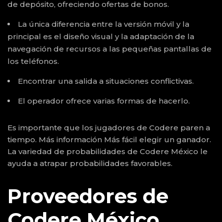
de depósito, ofreciendo ofertas de bonos.
La única diferencia entre la versión móvil y la
principal es el diseño visual y la adaptación de la
navegación de recursos a las pequeñas pantallas de
los teléfonos.
Encontrar una salida a situaciones conflictivas.
El operador ofrece varias formas de hacerlo.
Es importante que los jugadores de Codere paren a
tiempo. Más información Más fácil elegir un ganador.
La variedad de probabilidades de Codere México le
ayuda a atrapar probabilidades favorables.
Proveedores de
Codere México