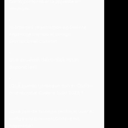
Cómo comprobar la apuesta en
leovegas
¿Cómo nos registramos en Codere
Argentina usando el codigo
promocional Codere?
Qué apuestas deportivas están
disponibles?
¿Qué puedo conseguir con el Codigo
promocional Codere Julio 2023 ?
¿Qué tipo de bono se recibe al usar el
código promocional Codere en
Argentina?