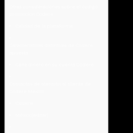
Otras consideraciones sobre el codigo
promocion Codere
Calidad de la plataforma
Características distintivas de Codere
apuesta
Gane dinero en su cuenta Codere
Contactos de atención al cliente de
Codere Mexico
Codere
México[editar]