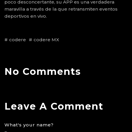
poco desconcertante, su APP es una verdadera
maravilla a través de la que retransmiten eventos
deportivos en vivo.
codere
codere MX
No Comments
Leave A Comment
What's your name?