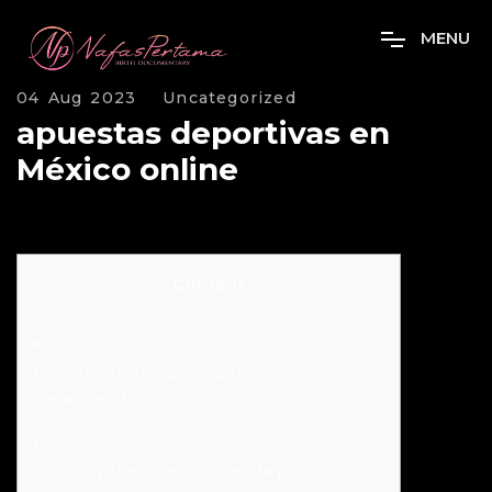
M
E
N
U
04 Aug 2023
Uncategorized
apuestas deportivas en
México online
Content
Casa de apuestas Codere:
Características
¿Cómo puedo apostar en la página