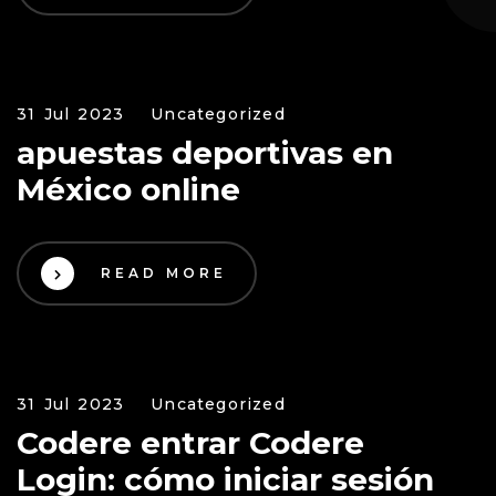
31 Jul 2023
Uncategorized
apuestas deportivas en
México online
READ MORE
31 Jul 2023
Uncategorized
Codere entrar Codere
Login: cómo iniciar sesión