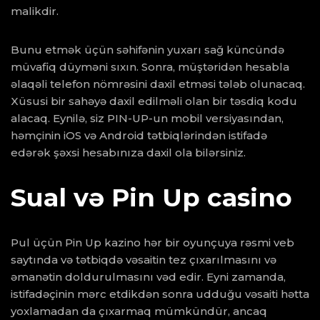
malikdir.
Bunu etmək üçün səhifənin yuxarı sağ küncündə
müvafiq düyməni sıxın. Sonra, müştəridən hesabla
əlaqəli telefon nömrəsini daxil etməsi tələb olunacaq.
Xüsusi bir sahəyə daxil edilməli olan bir təsdiq kodu
alacaq. Eynilə, siz PIN-UP-un mobil versiyasından,
həmçinin iOS və Android tətbiqlərindən istifadə
edərək şəxsi hesabınıza daxil ola bilərsiniz.
Sual və Pin Up casino
Pul üçün Pin Up kazino hər bir oyunçuya rəsmi veb
saytında və tətbiqdə vəsaitin tez çıxarılmasını və
əmanətin doldurulmasını vəd edir. Eyni zamanda,
istifadəçinin mərc etdikdən sonra udduğu vəsaiti hətta
yoxlamadan da çıxarmaq mümkündür, ancaq