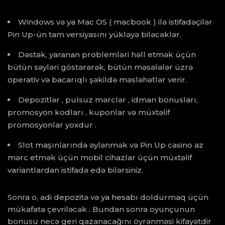
Windows və ya Mac OS ( macbook ) ilə istifadəçilər
Pin Up-ün tam versiyasını yükləyə biləcəklər.
Dəstək, yaranan problemləri həll etmək üçün
bütün səyləri göstərərək, bütün məsələlər üzrə
operativ və bacarıqlı şəkildə məsləhətlər verir.
Depozitlər , pulsuz mərclər , idman bonusları,
promosyon kodları , kuponlar və müxtəlif
promosyonlar yoxdur .
Slot maşınlarında əylənmək və Pin Up casino az
mərc etmək üçün mobil cihazlar üçün müxtəlif
variantlardan istifadə edə bilərsiniz.
Sonra o, adi depozitə və ya hesabı doldurmaq üçün
mükafata çevriləcək . Bundan sonra oyunçunun
bonusu necə geri qazanacağını öyrənməsi kifayətdir