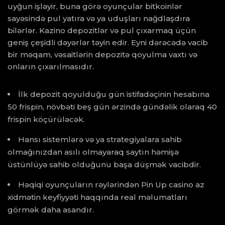
uyğun işləyir, buna görə oyunçular bitkoinlər
sayəsində pul yatıra və ya uduşları nağdlaşdıra
bilərlər. Kazino depozitlər və pul çıxarmaq üçün
geniş çeşidli dəyərlər təyin edir. Eyni dərəcədə vacib
bir məqam, vəsaitlərin depozitə qoyulma vaxtı və
onların çıxarılmasıdır.
İlk depozit qoyulduğu gün istifadəçinin hesabına
50 frispin, növbəti beş gün ərzində gündəlik olaraq 40
frispin köçürüləcək.
Hansı sistemlərə və ya strategiyalara sahib
olmağınızdan asılı olmayaraq saytın həmişə
üstünlüyə sahib olduğunu başa düşmək vacibdir.
Həqiqi oyunçuların rəylərindən Pin Up casino az
xidmətin keyfiyyəti haqqında real məlumatları
görmək daha asandır.