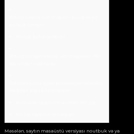
Pin Up casino slot maşını – pulla və ya
pulsuz oynayın
Pin-Up bahis tələbləri
Pin-Up onlayn kazino slot maşınları Pin-
Up onlayn kazinoda
Pin-Up oyunu üçün promosyon kodunu
haradan əldə edə bilərəm?
Bonuslar və promo kodları Pin Up
Pin Up saytının qonaqları
Məsələn, saytın masaüstü versiyası noutbuk və ya