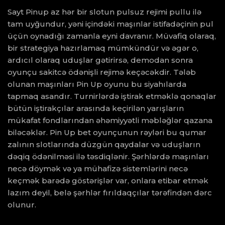
Sayt Pinup az hər bir slotun pulsuz rejimi pullu ilə
tam uyğundur, yəni içindəki maşınlar istifadəçinin pul
üçün oynadığı zamanla eyni davranır. Müvafiq olaraq,
bir strategiya hazırlamaq mümkündür və əgər o,
ardıcıl olaraq uduşlar gətirirsə, demodan sonra
oyunçu sakitcə ödənişli rejimə keçəcəkdir. Tələb
olunan maşınları Pin Up oyunu bu siyahılarda
tapmaq asandır. Turnirlərdə iştirak etməklə qonaqlar
bütün iştirakçılar arasında keçirilən yarışların
mükafat fondlarından əhəmiyyətli məbləğlər qazana
biləcəklər. Pin Up bet oyunçunun rəyləri bu qumar
zalının slotlarında düzgün qaydalar və uduşların
dəqiq ödənilməsi ilə təsdiqlənir. Şərhlərdə maşınları
necə döymək və ya mühafizə sistemlərini necə
keçmək barədə göstərişlər var, onlara etibar etmək
lazım deyil, belə şərhlər fırıldaqçılar tərəfindən dərc
olunur.