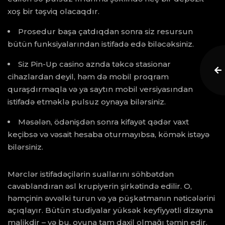
xoş bir təşviq olacaqdır.
Prosedur başa çatdıqdan sonra siz resursun
bütün funksiyalarından istifadə edə biləcəksiniz.
Siz Pin-Up casino aznda təkcə stasionar
cihazlardan deyil, həm də mobil proqram
quraşdırmaqla və ya saytın mobil versiyasından
istifadə etməklə pulsuz oynaya bilərsiniz.
Məsələn, ödənişdən sonra kifayət qədər vaxt
keçibsə və vəsait hesaba oturmayıbsa, kömək istəyə
bilərsiniz.
Mərclər istifadəçilərin suallarını söhbətdən
cavablandıran əsl krupiyerin şirkətində edilir. O,
həmçinin əvvəlki turun və ya püşkatmanın nəticələrini
açıqlayır. Bütün studiyalar yüksək keyfiyyətli dizayna
malikdir – və bu, oyuna tam daxil olmağı təmin edir.