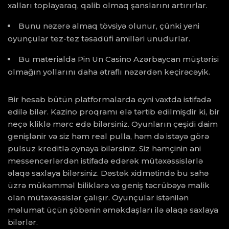
xalları toplayaraq, qalib olmaq şanslarını artırırlar.
Bunu nəzərə almaq tövsiyə olunur, çünki yeni
oyunçular tez-tez təsadüfi amilləri unudurlar.
Bu materialda Pin Un Casino Azərbaycan müştərisi
olmağın yollarını daha ətraflı nəzərdən keçirəcəyik.
Bir hesab bütün platformalarda eyni vaxtda istifadə
edilə bilər. Kazino proqramı elə tərtib edilmişdir ki, bir
neçə kliklə mərc edə bilərsiniz. Oyunların çeşidi daim
genişlənir və siz həm real pulla, həm də istəyə görə
pulsuz kreditlə oynaya bilərsiniz. Siz həmçinin ani
messencerlərdən istifadə edərək mütəxəssislərlə
əlaqə saxlaya bilərsiniz. Dəstək xidmətində bu sahə
üzrə mükəmməl biliklərə və geniş təcrübəyə malik
olan mütəxəssislər çalışır. Oyunçular istənilən
məlumat üçün şöbənin əməkdaşları ilə əlaqə saxlaya
bilərlər.