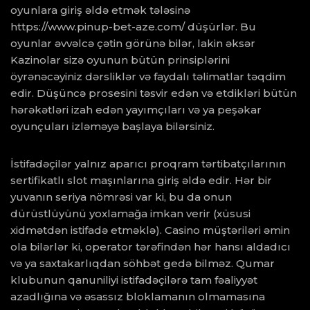
oyunlara giriş əldə etmək tələsinə
https://www.pinup-bet-aze.com/
düşürlər. Bu
oyunlar əvvəlcə çətin görünə bilər, lakin əksər
Kazinolar sizə oyunun bütün prinsiplərini
öyrənəcəyiniz dərsliklər və faydalı təlimatlar təqdim
edir. Düşüncə prosesini təsvir edən və etdikləri bütün
hərəkətləri izah edən yayımçıları və ya peşəkar
oyunçuları izləməyə başlaya bilərsiniz.
İstifadəçilər yalnız aparıcı proqram tərtibatçılarının
sertifikatlı slot maşınlarına giriş əldə edir. Hər bir
yuvanın seriya nömrəsi var ki, bu da onun
dürüstlüyünü yoxlamağa imkan verir (xüsusi
xidmətdən istifadə etməklə). Casino müştəriləri əmin
ola bilərlər ki, operator tərəfindən hər hansı aldadıcı
və ya saxtakarlıqdan söhbət gedə bilməz. Qumar
klubunun qanuniliyi istifadəçilərə tam fəaliyyət
azadlığına və əsassız bloklamanın olmamasına