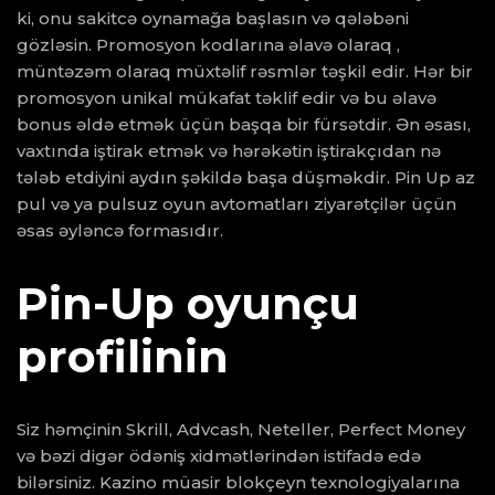
ki, onu sakitcə oynamağa başlasın və qələbəni
gözləsin. Promosyon kodlarına əlavə olaraq ,
müntəzəm olaraq müxtəlif rəsmlər təşkil edir. Hər bir
promosyon unikal mükafat təklif edir və bu əlavə
bonus əldə etmək üçün başqa bir fürsətdir. Ən əsası,
vaxtında iştirak etmək və hərəkətin iştirakçıdan nə
tələb etdiyini aydın şəkildə başa düşməkdir. Pin Up az
pul və ya pulsuz oyun avtomatları ziyarətçilər üçün
əsas əyləncə formasıdır.
Pin-Up oyunçu
profilinin
Siz həmçinin Skrill, Advcash, Neteller, Perfect Money
və bəzi digər ödəniş xidmətlərindən istifadə edə
bilərsiniz. Kazino müasir blokçeyn texnologiyalarına