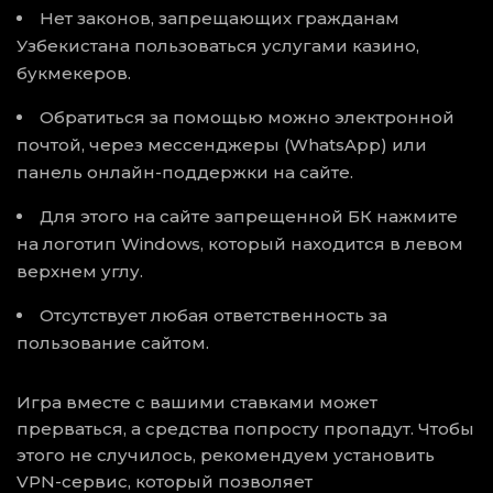
Нет законов, запрещающих гражданам
Узбекистана пользоваться услугами казино,
букмекеров.
Обратиться за помощью можно электронной
почтой, через мессенджеры (WhatsApp) или
панель онлайн-поддержки на сайте.
Для этого на сайте запрещенной БК нажмите
на логотип Windows, который находится в левом
верхнем углу.
Отсутствует любая ответственность за
пользование сайтом.
Игра вместе с вашими ставками может
прерваться, а средства попросту пропадут. Чтобы
этого не случилось, рекомендуем установить
VPN-сервис, который позволяет