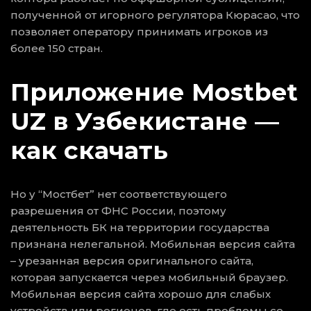
полученной от игорного регулятора Кюрасао, что
позволяет оператору принимать игроков из
более 150 стран.
Приложение Mostbet
UZ в Узбекистане —
как скачать
Но у “Мостбет” нет соответствующего
разрешения от ФНС России, поэтому
деятельность БК на территории государства
признана нелегальной. Мобильная версия сайта
– урезанная версия оригинального сайта,
которая запускается через мобильный браузер.
Мобильная версия сайта хорошо для слабых
устройств или регионов, где есть проблемы со