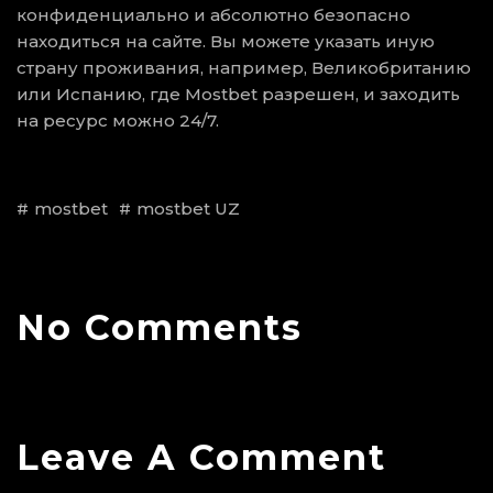
конфиденциально и абсолютно безопасно
находиться на сайте. Вы можете указать иную
страну проживания, например, Великобританию
или Испанию, где Mostbet разрешен, и заходить
на ресурс можно 24/7.
mostbet
mostbet UZ
No Comments
Leave A Comment