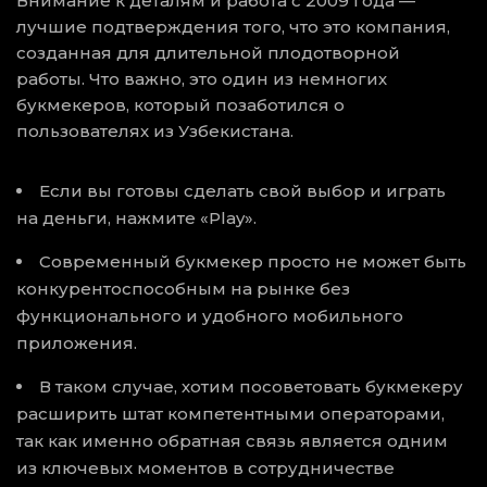
Внимание к деталям и работа с 2009 года —
лучшие подтверждения того, что это компания,
созданная для длительной плодотворной
работы. Что важно, это один из немногих
букмекеров, который позаботился о
пользователях из Узбекистана.
Если вы готовы сделать свой выбор и играть
на деньги, нажмите «Play».
Современный букмекер просто не может быть
конкурентоспособным на рынке без
функционального и удобного мобильного
приложения.
В таком случае, хотим посоветовать букмекеру
расширить штат компетентными операторами,
так как именно обратная связь является одним
из ключевых моментов в сотрудничестве