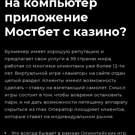
на компьютер
приложение
Мостбет с казино?
Букмекер имеет хорошую репутацию и
предлагает свои услуги в 39 странах мира,
работая со многими клиентами уже более 12-ти
лет. Виртуальной игре «Авиатор» на сайте отдан
целый раздел. Клиенты имеют возможность
сделать – ставку на взлетающий самолет. Смысл
игры состоит в том, чтобы вовремя остановить
пари, и не дать возможности летящему аппарату
скрыться из глаз. Оператор поощряет клиентов,
которые ставят на индивидуальном рынке.
Это всегда бывает в рамках Олимпийских игр,