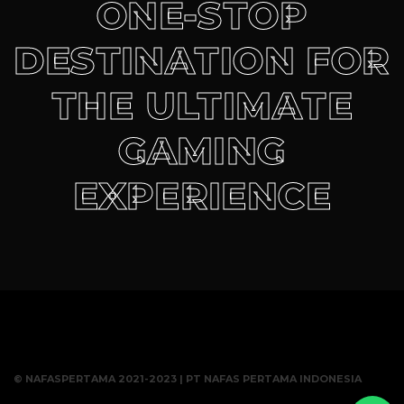
ONE-STOP
DESTINATION FOR
THE ULTIMATE
GAMING
EXPERIENCE
© NAFASPERTAMA 2021-2023 | PT NAFAS PERTAMA INDONESIA