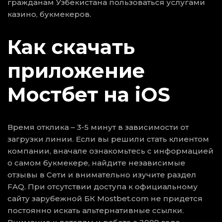
гражданам Узбекистана пользоваться услугами
казино, букмекеров.
Как скачать
приложение
Мостбет на iOS
Время отклика – 3-5 минут в зависимости от
загрузки линии. Если вы решили стать клиентом
компании, вначале ознакомьтесь с информацией
о самом букмекере, найдите независимые
отзывы в Сети и внимательно изучите раздел
FAQ. При отсутствии доступа к официальному
сайту зарубежной БК Mostbet.com не придется
постоянно искать альтернативные ссылки.