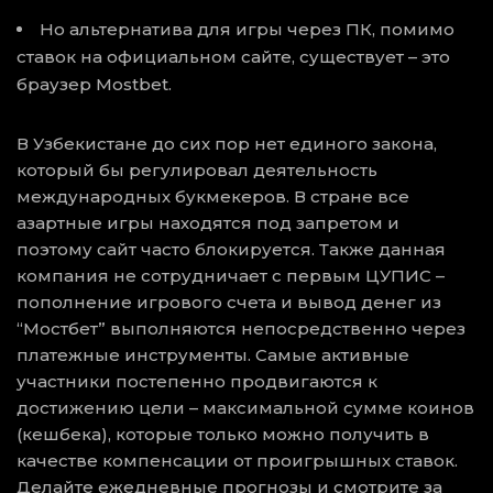
Но альтернатива для игры через ПК, помимо
ставок на официальном сайте, существует – это
браузер Mostbet.
В Узбекистане до сих пор нет единого закона,
который бы регулировал деятельность
международных букмекеров. В стране все
азартные игры находятся под запретом и
поэтому сайт часто блокируется. Также данная
компания не сотрудничает с первым ЦУПИС –
пополнение игрового счета и вывод денег из
“Мостбет” выполняются непосредственно через
платежные инструменты. Самые активные
участники постепенно продвигаются к
достижению цели – максимальной сумме коинов
(кешбека), которые только можно получить в
качестве компенсации от проигрышных ставок.
Делайте ежедневные прогнозы и смотрите за