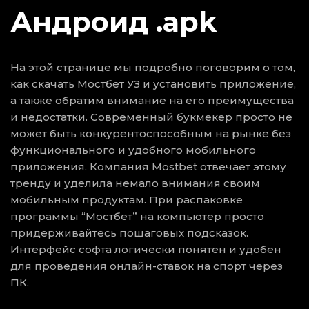
Андроид .apk
На этой странице мы подробно поговорим о том,
как скачать Мостбет УЗ и установить приложение,
а также обратим внимание на его преимущества
и недостатки. Современный букмекер просто не
может быть конкурентоспособным на рынке без
функционального и удобного мобильного
приложения. Компания Mostbet отвечает этому
тренду и уделила немало внимания своим
мобильным продуктам. При распаковке
программы “Мостбет” на компьютер просто
придерживайтесь пошаговых подсказок.
Интерфейс софта логически понятен и удобен
для проведения онлайн-ставок на спорт через
ПК.