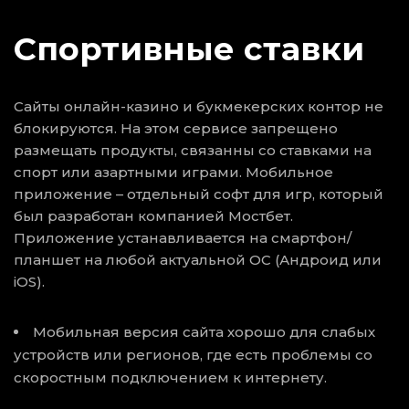
Спортивные ставки
Сайты онлайн-казино и букмекерских контор не
блокируются. На этом сервисе запрещено
размещать продукты, связанны со ставками на
спорт или азартными играми. Мобильное
приложение – отдельный софт для игр, который
был разработан компанией Мостбет.
Приложение устанавливается на смартфон/
планшет на любой актуальной ОС (Андроид или
iOS).
Мобильная версия сайта хорошо для слабых
устройств или регионов, где есть проблемы со
скоростным подключением к интернету.