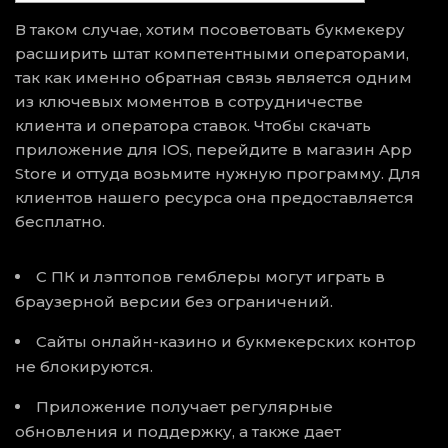
В таком случае, хотим посоветовать букмекеру
расширить штат компетентными операторами,
так как именно обратная связь является одним
из ключевых моментов в сотрудничестве
клиента и оператора ставок. Чтобы скачать
приложение для IOS, перейдите в магазин App
Store и оттуда возьмите нужную программу. Для
клиентов нашего ресурса она предоставляется
бесплатно.
С ПК и лэптопов гемблеры могут играть в
браузерной версии без ограничений.
Сайты онлайн-казино и букмекерских контор
не блокируются.
Приложение получает регулярные
обновления и поддержку, а также дает