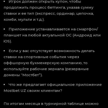
Игрок должен открыть купон, чтобы
продолжить процесс беттинга, указав сумму
ставки и ее тип (экспресс, ординар, цепочка,
комби, мульти и т.д.).
Приложение устанавливается на смартфон/
планшет на любой актуальной ОС (Андроид или
iOS).
Если у вас отсутствует возможность делать
ставки на спортивные события через
оффшорную букмекерскую компанию, то
используйте рабочие зеркала (резервные
домены “Мостбет”).
Что же предлагает официальное приложение
Mostbet UZ своим клиентам?
По итогам месяца в турнирной таблице можно