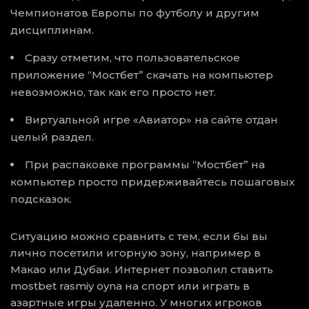
Чемпионатов Европы по футболу и другим
дисциплинам.
Сразу отметим, что пользовательское
приложение “Мостбет” скачать на компьютер
невозможно, так как его просто нет.
Виртуальной игре «Авиатор» на сайте отдан
целый раздел.
При распаковке программы “Мостбет” на
компьютер просто придерживайтесь пошаговых
подсказок.
Ситуацию можно сравнить с тем, если бы вы
лично посетили игорную зону, например в
Макао или Дубаи. Интернет позволил ставить
mostbet rasmiy oyna
на спорт или играть в
азартные игры удаленно. У многих игроков