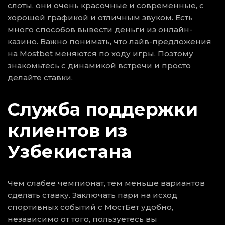
слоты, они очень красочные и современные, с
хорошей графикой и отличным звуком. Есть
много способов вывести деньги из онлайн-
казино. Важно понимать, что лайв-предложения
на Mostbet меняются по ходу игры. Поэтому
знакомьтесь с динамикой встречи и просто
делайте ставки.
Служба поддержки
клиентов из
Узбекистана
Чем слабее чемпионат, тем меньше вариантов
сделать ставку. Заключать пари на исход
спортивных событий с МостБет удобно,
независимо от того, пользуетесь вы