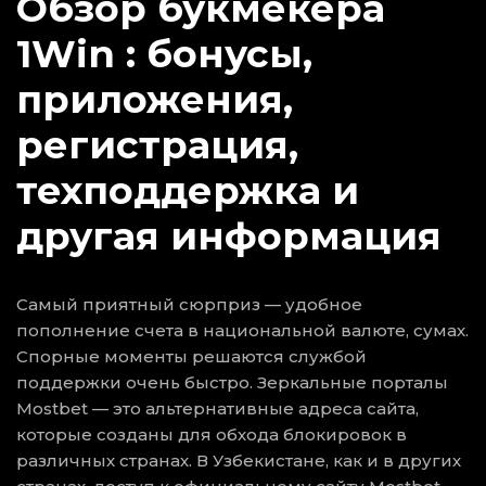
Обзор букмекера
1Win : бонусы,
приложения,
регистрация,
техподдержка и
другая информация
Самый приятный сюрприз — удобное
пополнение счета в национальной валюте, сумах.
Спорные моменты решаются службой
поддержки очень быстро. Зеркальные порталы
Mostbet — это альтернативные адреса сайта,
которые созданы для обхода блокировок в
различных странах. В Узбекистане, как и в других