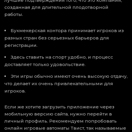
лучшие подтверждения того, что это компания,
созданная для длительной плодотворной
работы.
Букмекерская контора принимает игроков из
разных стран без серьезных барьеров для
регистрации.
Здесь ставить на спорт удобно, и процесс
доставляет только удовольствие.
Эти игры обычно имеют очень высокую отдачу,
что делает их очень привлекательными для
игроков.
Если же хотите загрузить приложение через
мобильную версию сайта, нужно перейти в
личный профиль. Рекомендуем попробовать
онлайн игровые автоматы Твист, так называемые