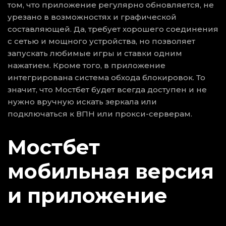
том, что приложение регулярно обновляется, не
урезано в возможностях и графической
составляющей. Да, требует хорошего соединения
с сетью и мощного устройства, но позволяет
запускать любимые игры и ставки одним
нажатием. Кроме того, в приложение
интегрирована система обхода блокировок. То
значит, что Мостбет будет всегда доступен и не
нужно вручную искать зеркала или
подключаться к ВПН или прокси-серверам.
Мостбет
мобильная версия
и приложение