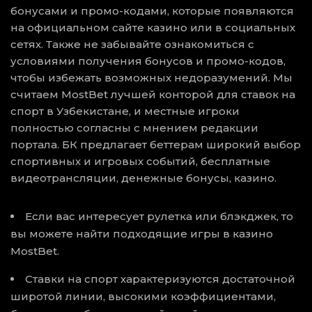
бонусами и промо-кодами, которые появляются
на официальном сайте казино или в социальных
сетях. Также не забывайте ознакомиться с
условиями получения бонусов и промо-кодов,
чтобы избежать возможных недоразумений. Мы
считаем MostBet лучшей конторой для ставок на
спорт в Узбекистане, и местные игроки
полностью согласны с мнением редакции
портала. БК предлагает беттерам широкий выбор
спортивных и игровых событий, бесплатные
видеотрансляции, денежные бонусы, казино.
Если вас интересует рулетка или блэкджек, то
вы можете найти подходящие игры в казино
MostBet.
Ставки на спорт характеризуются достаточной
широтой линии, высокими коэффициентами,