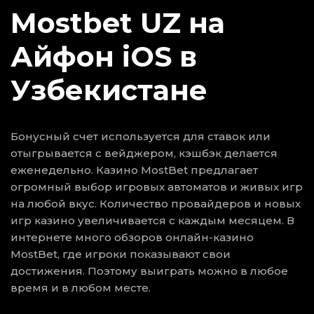
Mostbet UZ на
Айфон iOS в
Узбекистане
Бонусный счет используется для ставок или
отыгрывается с вейджером, кэшбэк делается
еженедельно. Казино MostBet предлагает
огромный выбор игровых автоматов и живых игр
на любой вкус. Количество провайдеров и новых
игр казино увеличивается с каждым месяцем. В
интернете много обзоров онлайн-казино
MostBet, где игроки показывают свои
достижения. Поэтому выиграть можно в любое
время и в любом месте.