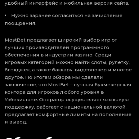
удобный интерфейс и мобильная версия сайта.
Нужно заранее согласиться на зачисление
поощрения.
MostBet предлагает широкий выбор игр от
лучших производителей программного
обеспечения в индустрии казино. Среди
игровых категорий можно найти слоты, рулетку,
блэкджек, а также баккару, видеопокер и многое
другое. По итогам обзора мы сделали
заключение, что MostBet – лучшая букмекерская
контора для игроков любого уровня в
Узбекистане. Оператор осуществляет языковую
поддержку, работает с национальной валютой,
предлагает комфортные лимиты на пополнение
и вывод.