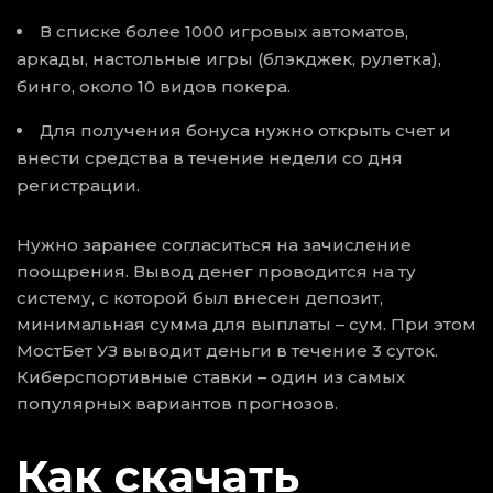
В списке более 1000 игровых автоматов,
аркады, настольные игры (блэкджек, рулетка),
бинго, около 10 видов покера.
Для получения бонуса нужно открыть счет и
внести средства в течение недели со дня
регистрации.
Нужно заранее согласиться на зачисление
поощрения. Вывод денег проводится на ту
систему, с которой был внесен депозит,
минимальная сумма для выплаты – сум. При этом
МостБет УЗ выводит деньги в течение 3 суток.
Киберспортивные ставки – один из самых
популярных вариантов прогнозов.
Как скачать