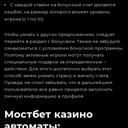
С каждой ставки на бонусный счет делается
кэшбэк, на размер которого влияет уровень
игрока (с 1 по 10).
Чтобы узнать о других предложениях, следует
перейти в раздел с бонусами. Также не забудьте
ознакомиться с условиями бонусной программы.
Поэтому активные игроки могут получать
специальные подарки за определенные –
действия. Для этого достаточно выбрать этот
способ, затем указать страну и валюту счета.
Правда, не стоит забывать, что в дальнейшем
пользователю все равно придется заполнять
личную информацию в профиле.
Мостбет казино
автоматы: