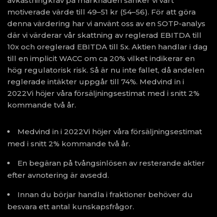
avkastningkrav på marknaden sänker vi vårt
motiverade värde till 49–51 kr (54–56). För att göra
denna värdering har vi använt oss av en SOTP-analys
där vi värderar vår skattning av reglerad EBITDA till
10x och oreglerad EBITDA till 5x. Aktien handlar i dag
till en implicit WACC om ca 20% vilket indikerar en
hög regulatorisk risk. Så är nu inte fallet, då andelen
reglerade intäkter uppgår till 74%. Medvind in i
2022Vi höjer våra försäljningsestimat med i snitt 2%
kommande två år.
Medvind in i 2022Vi höjer våra försäljningsestimat
med i snitt 2% kommande två år.
En begäran på tvångsinlösen av resterande aktier
efter avnotering är avsedd.
Innan du börjar handla i fraktioner behöver du
besvara ett antal kunskapsfrågor.