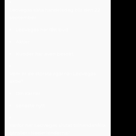
Leovegas sista handelsdag blir den 22
september
LeoVegas har fått bud
Aktier
Kunder har även besökt
Vem är de största ägarna i LeoVegas
aktie?
Din karriär
Senaste nytt
Varför har LeoVegas slutat tillhandahålla
tjänster i Nederländerna?