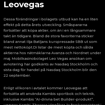
Leovegas
Dessa förändringar i bolagets utbud kan ha en liten
effekt på detta årets utveckling. Småspararna
fortsätter att köpa aktier, om än i en långsammare
takt än tidigare. Bland de stora favoriterna sticker
bland annat Ilija Batljans kurspressade SBB ut som
mest nettoköpt.Di listar de mest köpta och sålda
aktierna hos nätmäklarna Avanza och Nordnet under
maj. Mobilkasinobolaget Leo Vegas ansökan om
avnotering har godkänts av Nasdaq Stockholm och
sista dag för handel på Nasdaq Stockholm blir den
22 september.
Enligt villkoren i avtalet kommer Leovegas att
fortsätta att använda Kambis sportbok och teknik,
inklusive Kambis “AI-drivna bet Builder-produkt”,
uppger Kambi. Therese Vingåker är forskarassistent i