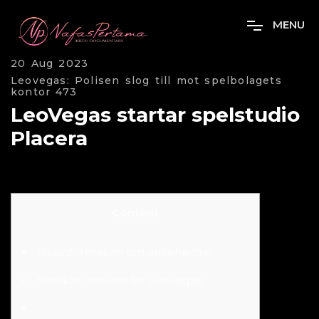
M
E
N
U
20 Aug 2023
Leovegas: Polisen slog till mot spelbolagets
kontor 473
LeoVegas startar spelstudio
Placera
Content
Riskinformation om aktiehandel
Minskat resultat för Leovegas