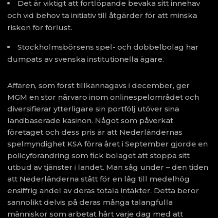
Det är viktigt att fortlöpande bevaka sitt innehav
och vid behov ta initiativ till åtgärder för att minska
risken för förlust.
Stockholmsbörsens spel- och dobbelbolag har
dumpats av svenska institutionella ägare.
Affären, som först tillkännagavs i december, ger
MGM en stor närvaro inom onlinespelområdet och
diversifierar ytterligare sin portfölj utöver sina
landbaserade kasinon. Något som påverkat
företaget och dess pris är att Nederländernas
spelmyndighet KSA förra året i September gjorde en
policyförändring som fick bolaget att stoppa sitt
utbud av tjänster i landet. Man såg under – den tiden
att Nederländerna stått för en låg till medelhög
ensiffrig andel av deras totala intäkter. Detta beror
sannolikt delvis på deras många talangfulla
människor som arbetat hårt varje dag med att