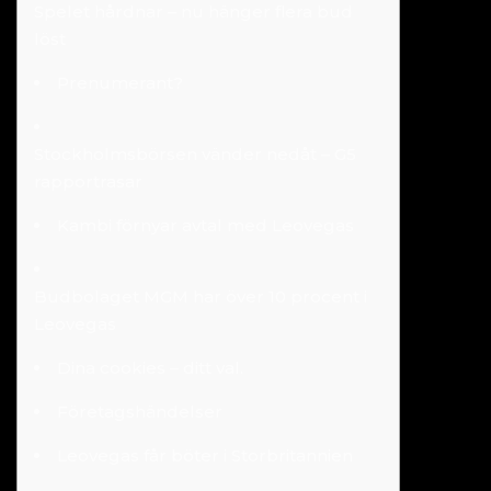
Spelet hårdnar – nu hänger flera bud
löst
Prenumerant?
Stockholmsbörsen vänder nedåt – G5
rapportrasar
Kambi förnyar avtal med Leovegas
Budbolaget MGM har över 10 procent i
Leovegas
Dina cookies – ditt val.
Företagshändelser
Leovegas får böter i Storbritannien