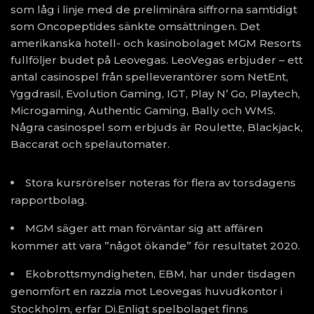
som låg i linje med de preliminära siffrorna samtidigt
som Oncopeptides sänkte omsättningen. Det
amerikanska hotell- och kasinobolaget MGM Resorts
fullföljer budet på Leovegas. LeoVegas erbjuder – ett
antal casinospel från spelleverantörer som NetEnt,
Yggdrasil, Evolution Gaming, IGT, Play N’ Go, Playtech,
Microgaming, Authentic Gaming, Bally och WMS.
Några casinospel som erbjuds är Roulette, Blackjack,
Baccarat och spelautomater.
Stora kursrörelser noteras för flera av torsdagens
rapportbolag.
MGM säger att man förväntar sig att affären
kommer att vara ”något ökande” för resultatet 2020.
Ekobrottsmyndigheten, EBM, har under tisdagen
genomfört en razzia mot Leovegas huvudkontor i
Stockholm, erfar Di.Enligt spelbolaget finns