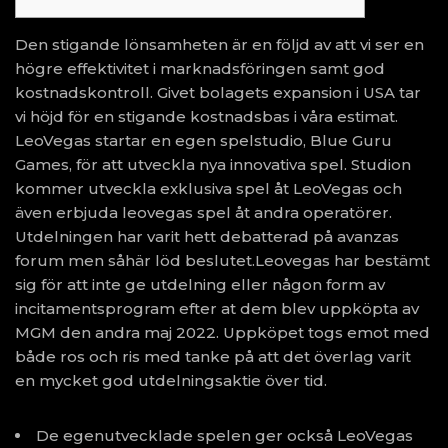
Den stigande lönsamheten är en följd av att vi ser en
högre effektivitet i marknadsföringen samt god
kostnadskontroll. Givet bolagets expansion i USA tar
vi höjd för en stigande kostnadsbas i våra estimat.
LeoVegas startar en egen spelstudio, Blue Guru
Games, för att utveckla nya innovativa spel. Studion
kommer utveckla exklusiva spel åt LeoVegas och
även erbjuda
leovegas
spel åt andra operatörer.
Utdelningen har varit hett debatterad på avanzas
forum men såhär löd beslutet.Leovegas har bestämt
sig för att inte ge utdelning eller någon form av
incitamentsprogram efter at dem blev uppköpta av
MGM den andra maj 2022. Uppköpet togs emot med
både ros och ris med tanke på att det överlag varit
en mycket god utdelningsaktie över tid.
De egenutvecklade spelen ger också LeoVegas