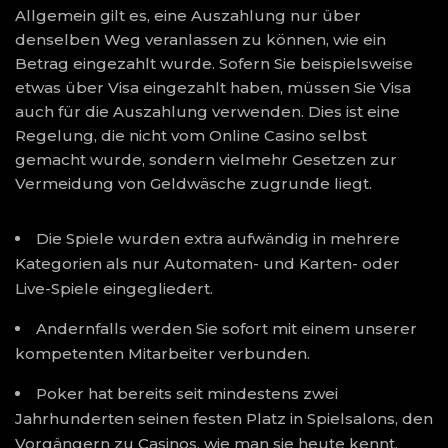
Allgemein gilt es, eine Auszahlung nur über
denselben Weg veranlassen zu können, wie ein
Betrag eingezahlt wurde. Sofern Sie beispielsweise
etwas über Visa eingezahlt haben, müssen Sie Visa
auch für die Auszahlung verwenden. Dies ist eine
Regelung, die nicht vom Online Casino selbst
gemacht wurde, sondern vielmehr Gesetzen zur
Vermeidung von Geldwäsche zugrunde liegt.
Die Spiele wurden extra aufwändig in mehrere
Kategorien als nur Automaten- und Karten- oder
Live-Spiele eingegliedert.
Andernfalls werden Sie sofort mit einem unserer
kompetenten Mitarbeiter verbunden.
Poker hat bereits seit mindestens zwei
Jahrhunderten seinen festen Platz in Spielsalons, den
Vorgängern zu Casinos, wie man sie heute kennt.