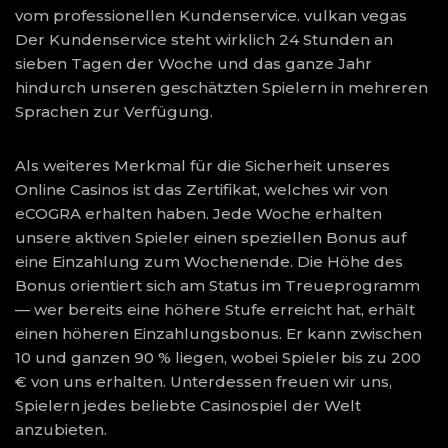
vom professionellen Kundenservice.
vulkan vegas
Der Kundenservice steht wirklich 24 Stunden an
sieben Tagen der Woche und das ganze Jahr
hindurch unseren geschätzten Spielern in mehreren
Sprachen zur Verfügung.
Als weiteres Merkmal für die Sicherheit unseres
Online Casinos ist das Zertifikat, welches wir von
eCOGRA erhalten haben. Jede Woche erhalten
unsere aktiven Spieler einen speziellen Bonus auf
eine Einzahlung zum Wochenende. Die Höhe des
Bonus orientiert sich am Status im Treueprogramm
— wer bereits eine höhere Stufe erreicht hat, erhält
einen höheren Einzahlungsbonus. Er kann zwischen
10 und ganzen 90 % liegen, wobei Spieler bis zu 200
€ von uns erhalten. Unterdessen freuen wir uns,
Spielern jedes beliebte Casinospiel der Welt
anzubieten.