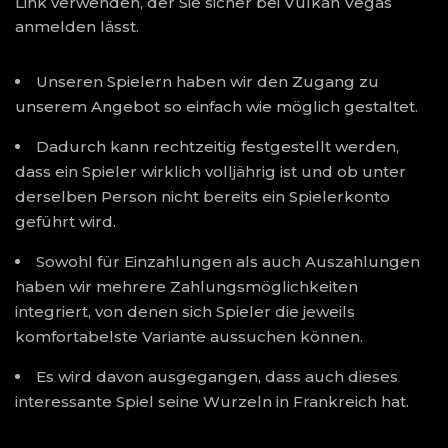
Link verwenden, der Sie sicher bei Vulkan Vegas
anmelden lässt.
Unseren Spielern haben wir den Zugang zu
unserem Angebot so einfach wie möglich gestaltet.
Dadurch kann rechtzeitig festgestellt werden,
dass ein Spieler wirklich volljährig ist und ob unter
derselben Person nicht bereits ein Spielerkonto
geführt wird.
Sowohl für Einzahlungen als auch Auszahlungen
haben wir mehrere Zahlungsmöglichkeiten
integriert, von denen sich Spieler die jeweils
komfortabelste Variante aussuchen können.
Es wird davon ausgegangen, dass auch dieses
interessante Spiel seine Wurzeln in Frankreich hat.