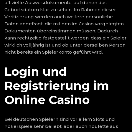
offizielle Ausweisdokumente, auf denen das
Geburtsdatum klar zu sehen. Im Rahmen dieser
Verifizierung werden auch weitere persönliche
Daten abgefragt, die mit den im Casino vorgelegten
Dokumenten übereinstimmen müssen. Dadurch
kann rechtzeitig festgestellt werden, dass ein Spieler
wirklich volljährig ist und ob unter derselben Person
nicht bereits ein Spielerkonto geführt wird.
Login und
Registrierung im
Online Casino
Bei deutschen Spielern sind vor allem Slots und
Pokerspiele sehr beliebt, aber auch Roulette aus