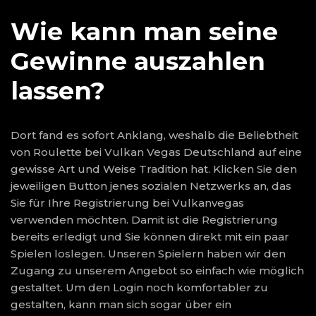
Wie kann man seine
Gewinne auszahlen
lassen?
Dort fand es sofort Anklang, weshalb die Beliebtheit
von Roulette bei Vulkan Vegas Deutschland auf eine
gewisse Art und Weise Tradition hat. Klicken Sie den
jeweiligen Button jenes sozialen Netzwerks an, das
Sie für Ihre Registrierung bei Vulkanvegas
verwenden möchten. Damit ist die Registrierung
bereits erledigt und Sie können direkt mit ein paar
Spielen loslegen. Unseren Spielern haben wir den
Zugang zu unserem Angebot so einfach wie möglich
gestaltet. Um den Login noch komfortabler zu
gestalten, kann man sich sogar über ein