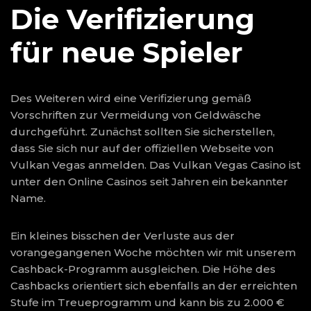
Die Verifizierung
für neue Spieler
Des Weiteren wird eine Verifizierung gemäß
Vorschriften zur Vermeidung von Geldwäsche
durchgeführt. Zunächst sollten Sie sicherstellen,
dass Sie sich nur auf der offiziellen Webseite von
Vulkan Vegas anmelden. Das Vulkan Vegas Casino ist
unter den Online Casinos seit Jahren ein bekannter
Name.
Ein kleines bisschen der Verluste aus der
vorangegangenen Woche möchten wir mit unserem
Cashback-Programm ausgleichen. Die Höhe des
Cashbacks orientiert sich ebenfalls an der erreichten
Stufe im Treueprogramm und kann bis zu 2.000 €