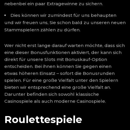
nebenbei ein paar Extragewinne zu sichern.
Dies können wir zumindest für uns behaupten
und wir freuen uns, Sie schon bald zu unseren neuen
Stammspielern zählen zu dürfen.
Wer nicht erst lange darauf warten möchte, dass sich
eine dieser Bonusfunktionen aktiviert, der kann sich
direkt für unsere Slots mit Bonuskauf-Option
entscheiden. Bei ihnen können Sie gegen einen
etwas höheren Einsatz – sofort die Bonusrunden
spielen. Für eine große Vielfalt unter den Spielern
bieten wir entsprechend eine große Vielfalt an.
Darunter befinden sich sowohl klassische
Casinospiele als auch moderne Casinospiele.
Roulettespiele