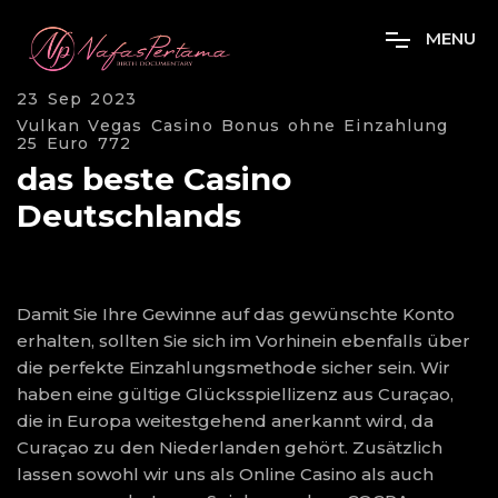
M
E
N
U
23 Sep 2023
Vulkan Vegas Casino Bonus ohne Einzahlung
25 Euro 772
das beste Casino
Deutschlands
Damit Sie Ihre Gewinne auf das gewünschte Konto
erhalten, sollten Sie sich im Vorhinein ebenfalls über
die perfekte Einzahlungsmethode sicher sein. Wir
haben eine gültige Glücksspiellizenz aus Curaçao,
die in Europa weitestgehend anerkannt wird, da
Curaçao zu den Niederlanden gehört. Zusätzlich
lassen sowohl wir uns als Online Casino als auch