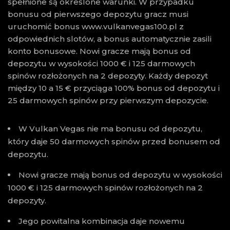
spełnione są określone warunki. W przypadku
bonusu od pierwszego depozytu gracz musi
uruchomić bonus
www.vulkanvegas100.pl
z
odpowiednich slotów, a bonus automatycznie zasili
konto bonusowe. Nowi gracze mają bonus od
depozytu w wysokości 1000 € i 125 darmowych
spinów rozłożonych na 2 depozyty. Każdy depozyt
między 10 a 15 € przyciąga 100% bonus od depozytu i
25 darmowych spinów przy pierwszym depozycie.
W Vulkan Vegas nie ma bonusu od depozytu,
który daje 50 darmowych spinów przed bonusem od
depozytu.
Nowi gracze mają bonus od depozytu w wysokości
1000 € i 125 darmowych spinów rozłożonych na 2
depozyty.
Jego powitalna kombinacja daje nowemu