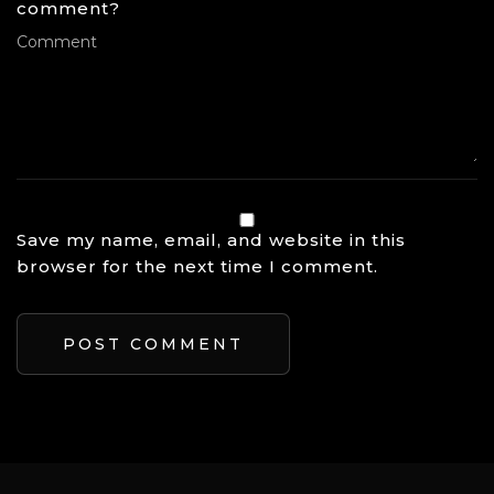
comment?
Save my name, email, and website in this
browser for the next time I comment.