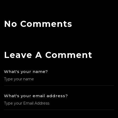
No Comments
Leave A Comment
What's your name?
What's your email address?