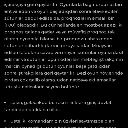
iştirakçıya geri qaytarılır. Oyunlarla bağlı proqnozları
ehtiva edən və oyun başladıqdan sonra əlavə edilən
sütunlar qəbul edilsə də, proqnozların əmsalı bir
(1,00) olacaqdır. Bu cür hallarda ən
mostbet az
azı iki
proqnoz qalana qədər və ya müvafiq proqnoz tək
olaraq oynanıla bilərsə, bir proqnozu əhatə edən
sütunlar etibarlılıqlarını qoruyacaqlar. Müəyyən
edilən tələblərə cavab verməyən sütunlar oyuna daxil
edilmir və sütunlar üçün ödənilən məbləğ iştirakçının
mərcini oynadığı bütün oyunlar başa çatdıqdan
sonra iştirakçılara geri qaytarılır. Bəzi oyun növlərində
birdən çox qalib olarsa, udan nəticəyə aid əmsallar
uduşlu nəticələrin sayına bölünür.
Lakin, gələcəkdə bu rəsmi linklərə giriş dövlət
tərəfindən bloklana bilər.
Üstəlik, komandamızın üzvləri saytımızda olan