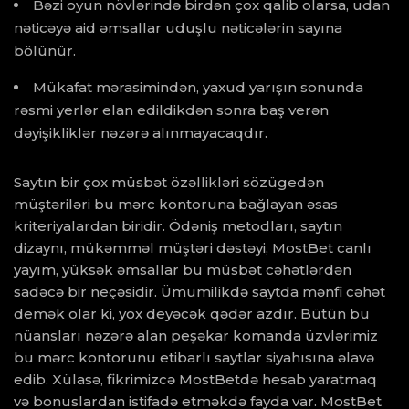
Bəzi oyun növlərində birdən çox qalib olarsa, udan
nəticəyə aid əmsallar uduşlu nəticələrin sayına
bölünür.
Mükafat mərasimindən, yaxud yarışın sonunda
rəsmi yerlər elan edildikdən sonra baş verən
dəyişikliklər nəzərə alınmayacaqdır.
Saytın bir çox müsbət özəllikləri sözügedən
müştəriləri bu mərc kontoruna bağlayan əsas
kriteriyalardan biridir. Ödəniş metodları, saytın
dizaynı, mükəmməl müştəri dəstəyi, MostBet canlı
yayım, yüksək əmsallar bu müsbət cəhətlərdən
sadəcə bir neçəsidir. Ümumilikdə saytda mənfi cəhət
demək olar ki, yox deyəcək qədər azdır. Bütün bu
nüansları nəzərə alan peşəkar komanda üzvlərimiz
bu mərc kontorunu etibarlı saytlar siyahısına əlavə
edib. Xülasə, fikrimizcə MostBetdə hesab yaratmaq
və bonuslardan istifadə etməkdə fayda var. MostBet