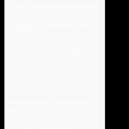
Aviator azerbaycanda en yaxsi oyunu
Mostbet yüklə Azərbaycanda – sürətli
mərclərin ünvanı
Xoş gəldin bonusunu necə əldə etmək
olar
Mostbet mobil proqramında hesabınızı
necə doldurmaq olar
Nə üçün Mostbet-i yükləməyi tövsiyə
edirik
2023 mövsümünün sonunda