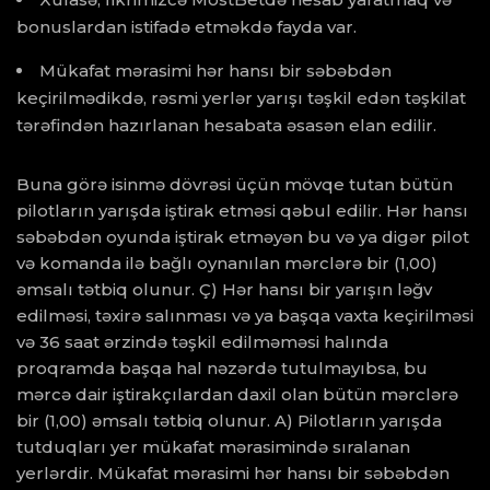
bonuslardan istifadə etməkdə fayda var.
Mükafat mərasimi hər hansı bir səbəbdən
keçirilmədikdə, rəsmi yerlər yarışı təşkil edən təşkilat
tərəfindən hazırlanan hesabata əsasən elan edilir.
Buna görə isinmə dövrəsi üçün mövqe tutan bütün
pilotların yarışda iştirak etməsi qəbul edilir. Hər hansı
səbəbdən oyunda iştirak etməyən bu və ya digər pilot
və komanda ilə bağlı oynanılan mərclərə bir (1,00)
əmsalı tətbiq olunur. Ç) Hər hansı bir yarışın ləğv
edilməsi, təxirə salınması və ya başqa vaxta keçirilməsi
və 36 saat ərzində təşkil edilməməsi halında
proqramda başqa hal nəzərdə tutulmayıbsa, bu
mərcə dair iştirakçılardan daxil olan bütün mərclərə
bir (1,00) əmsalı tətbiq olunur. A) Pilotların yarışda
tutduqları yer mükafat mərasimində sıralanan
yerlərdir. Mükafat mərasimi hər hansı bir səbəbdən