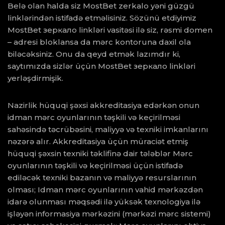
Belə olan halda siz MostBet zerkalo yəni güzgü
linklərindən istifadə etməlisiniz. Sözünü etdiyimiz
MostBet зеркало linkləri vasitəsi ilə siz, rəsmi domen
– adresi bloklansa da mərc kontoruna daxil ola
biləcəksiniz. Onu da qeyd etmək lazımdır ki,
saytımızda sizlər üçün MostBet зеркало linkləri
yerləşdirmişik.
Nazirlik hüquqi şəxsi akkreditasiya edərkən onun
idman mərc oyunlarının təşkili və keçirilməsi
sahəsində təcrübəsini, maliyyə və texniki imkanlarını
nəzərə alır. Akkreditasiya üçün müraciət etmiş
hüquqi şəxsin texniki təklifinə dair tələblər Mərc
oyunlarının təşkili və keçirilməsi üçün istifadə
ediləcək texniki bazanın və maliyyə resurslarının
olması; Idman mərc oyunlarının vahid mərkəzdən
idarə olunması məqsədi ilə yüksək texnologiya ilə
işləyən informasiya mərkəzini (mərkəzi mərc sistemi)