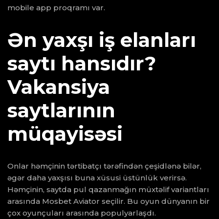
mobile app proqramı var.
Ən yaxşı iş elanları
saytı hansıdır?
Vakansiya
saytlarının
müqayisəsi
Onlar həmçinin tərtibatçı tərəfindən çeşidlənə bilər,
əgər daha yaxşısı buna xüsusi üstünlük verirsə.
Həmçinin, saytda pul qazanmağın müxtəlif variantları
arasında Mosbet Aviator seçilir. Bu oyun dünyanın bir
çox oyunçuları arasında populyarlaşdı.