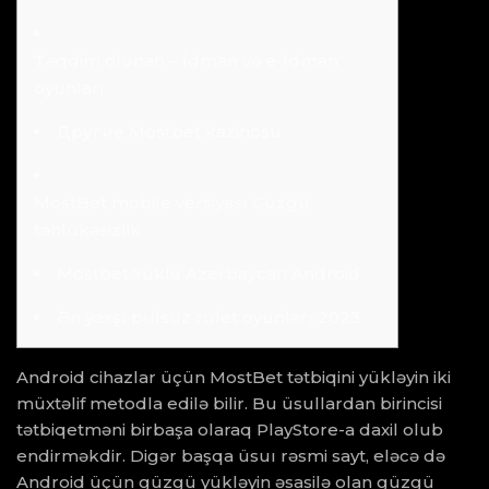
Təqdim olunan – İdman və e-İdman
oyunları
Другие Mostbet kazinosu
MostBet mobile versiyası Güzgü
təhlükəsizlik
Mostbet Yukle Azerbaycan Android
Ən yaxşı pulsuz rulet oyunları 2023
Android cihazlar üçün MostBet tətbiqini yükləyin iki
müxtəlif metodla edilə bilir. Bu üsullardan birincisi
tətbiqetməni birbaşa olaraq PlayStore-a daxil olub
endirməkdir. Digər başqa üsuı rəsmi sayt, eləcə də
Android üçün güzgü yükləyin əsasilə olan güzgü