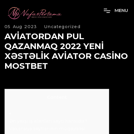
M
E
N
U
05 Aug 2023
Uncategorized
AVİATORDAN PUL
QAZANMAQ 2022 YENİ
XƏSTƏLİK AVİATOR CASİNO
MOSTBET
Content
Ən yaxşı iş elanları saytı hansıdır?
Vakansiya saytlarının müqayisəsi