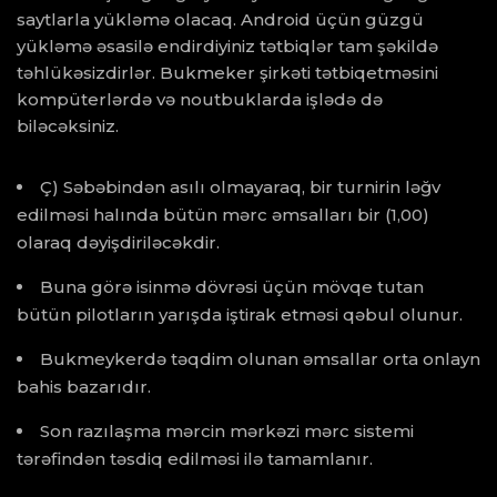
saytlarla yükləmə olacaq. Android üçün güzgü
yükləmə əsasilə endirdiyiniz tətbiqlər tam şəkildə
təhlükəsizdirlər. Bukmeker şirkəti tətbiqetməsini
kompüterlərdə və noutbuklarda işlədə də
biləcəksiniz.
Ç) Səbəbindən asılı olmayaraq, bir turnirin ləğv
edilməsi halında bütün mərc əmsalları bir (1,00)
olaraq dəyişdiriləcəkdir.
Buna görə isinmə dövrəsi üçün mövqe tutan
bütün pilotların yarışda iştirak etməsi qəbul olunur.
Bukmeykerdə təqdim olunan əmsallar orta onlayn
bahis bazarıdır.
Son razılaşma mərcin mərkəzi mərc sistemi
tərəfindən təsdiq edilməsi ilə tamamlanır.