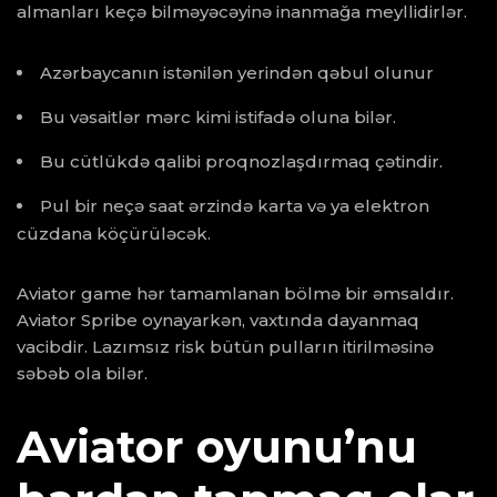
almanları keçə bilməyəcəyinə inanmağa meyllidirlər.
Azərbaycanın istənilən yerindən qəbul olunur
Bu vəsaitlər mərc kimi istifadə oluna bilər.
Bu cütlükdə qalibi proqnozlaşdırmaq çətindir.
Pul bir neçə saat ərzində karta və ya elektron
cüzdana köçürüləcək.
Aviator game hər tamamlanan bölmə bir əmsaldır.
Aviator Spribe oynayarkən, vaxtında dayanmaq
vacibdir. Lazımsız risk bütün pulların itirilməsinə
səbəb ola bilər.
Aviator oyunu’nu