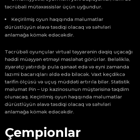
təcrübəli mütəxəssislər üçün uyğundur.
Keçirilmiş oyun haqqında məlumatlar
dürüstlüyün əlavə təsdiqi olacaq və səhvləri
anlamağa kömək edəcəkdir.
Təcrübəli oyunçular virtual təyyarənin dəqiq uçacağı
həddi müəyyən etməyi məsləhət görürlər. Beləliklə,
ziyarətçi yatırdığı pula qənaət edə və eyni zamanda
lazımi bacarıqları əldə edə biləcək. Vaxt keçdikcə
tarifin ölçüsü və uçuş müddəti artırıla bilər. Statistik
məlumat Pin – Up kazinosunun müştərisinə təqdim
olunacaq. Keçirilmiş oyun haqqında məlumatlar
dürüstlüyün əlavə təsdiqi olacaq və səhvləri
anlamağa kömək edəcəkdir.
Çempionlar