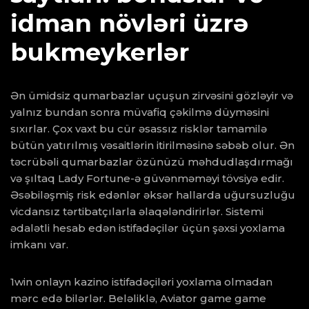
idman növləri üzrə
bukmeykerlər
Ən ümidsiz qumarbazlar uçuşun zirvəsini gözləyir və
yalnız bundan sonra müvafiq çəkilmə düyməsini
sıxırlar. Çox vaxt bu cür əsassız risklər tamamilə
bütün yatırılmış vəsaitlərin itirilməsinə səbəb olur. Ən
təcrübəli qumarbazlar özünüzü məhdudlaşdırmağı
və şıltaq Lady Fortune-ə güvənməməyi tövsiyə edir.
Əsəbiləşmiş risk edənlər əksər hallarda uğursuzluğu
vicdansız tərtibatçılarla əlaqələndirirlər. Sistemi
ədalətli hesab edən istifadəçilər üçün şəxsi yoxlama
imkanı var.
1win onlayn kazino istifadəçiləri yoxlama olmadan
mərc edə bilərlər. Beləliklə, Aviator game game