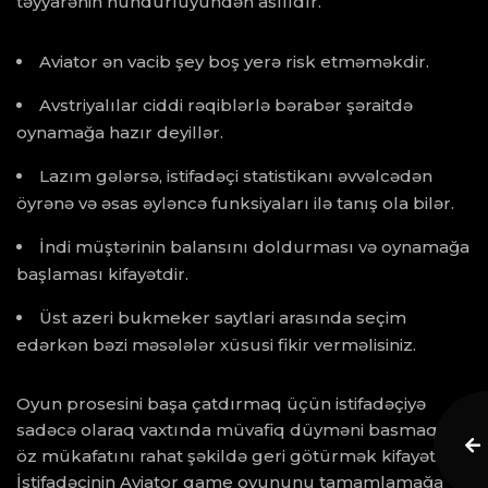
təyyarənin hündürlüyündən asılıdır.
Aviator ən vacib şey boş yerə risk etməməkdir.
Avstriyalılar ciddi rəqiblərlə bərabər şəraitdə
oynamağa hazır deyillər.
Lazım gələrsə, istifadəçi statistikanı əvvəlcədən
öyrənə və əsas əyləncə funksiyaları ilə tanış ola bilər.
İndi müştərinin balansını doldurması və oynamağa
başlaması kifayətdir.
Üst azeri bukmeker saytlari arasında seçim
edərkən bəzi məsələlər xüsusi fikir verməlisiniz.
Oyun prosesini başa çatdırmaq üçün istifadəçiyə
sadəcə olaraq vaxtında müvafiq düyməni basmaq və
öz mükafatını rahat şəkildə geri götürmək kifayətdir.
İstifadəçinin Aviator game oyununu tamamlamağa