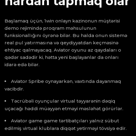
hardan tapmaq olar
Başlamaq üçün, 1win onlayn kazinonun müştərisi
demo rejimində proqram məhsulunun
funksionallığını öyrənə bilər. Bu halda onun sistemə
real pul yatırmasına və qeydiyyatdan keçməsinə
ehtiyac qalmayacaq. Aviator oyunu az qaydaları o
qədər sadədir ki, hətta yeni başlayanlar da onları
idarə edə bilər.
Aviator Spribe oynayarkən, vaxtında dayanmaq
vacibdir.
Təcrübəli oyunçular virtual təyyarənin dəqiq
uçacağı həddi müəyyən etməyi məsləhət görürlər.
Aviator game game tərtibatçıları yalnız sübut
edilmiş virtual klublara diqqət yetirməyi tövsiyə edir.