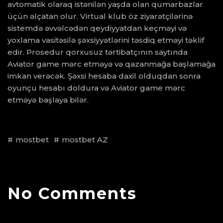
avtomatik olaraq istənilən yaşda olan qumarbazlar
üçün əlçatan olur. Virtual klub öz ziyarətçilərinə
sistemdə əvvəlcədən qeydiyyatdan keçməyi və
yoxlama vasitəsilə şəxsiyyətlərini təsdiq etməyi təklif
edir. Prosedur qorxusuz tərtibatçının saytında
Aviator game mərc etməyə və qazanmağa başlamağa
imkan verəcək. Şəxsi hesaba daxil olduqdan sonra
oyunçu hesabı doldura və Aviator game mərc
etməyə başlaya bilər.
mostbet
mostbet AZ
No Comments