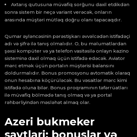
Axtarış qutusuna müvafiq sorğunu daxil etdikdən
sonra sistem bir neçə variant verəcək, onların
arasında müştəri mütləq doğru olanı tapacaqdır.
Qumar əyləncəsinin pərəstişkarı əvvəlcədən istifadəçi
adı və şifrə ilə tanış olmalıdır. O, bu məlumatlardan
şəxsi kompüter və ya telefon vasitəsilə onlayn kazino
sisteminə daxil olmaq üçün istifadə edəcək. Aviator
mərc etmək üçün portalın müştərisi balansını
doldurmalıdır. Bonus promosyonu avtomatik olaraq
onun hesabına köçürüləcək. Bu vəsaitlər mərc kimi
istifadə oluna bilər. Bonus proqramının təfərrüatları
ilə müvafiq bölmədə tanış olmaq və ya portal
rəhbərliyindən məsləhət almaq olar.
Azeri bukmeker
saytlari: bonuslar və