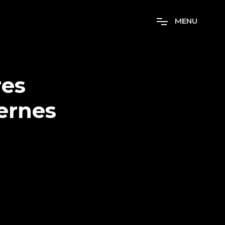
M
E
N
U
res
ernes