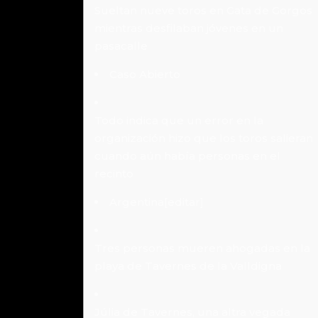
Sueltan nueve toros en Gata de Gorgos
mientras desfilaban jóvenes en un
pasacalle
Caso Abierto
Todo indica que un error en la
organización hizo que los toros salieran
cuando aún había personas en el
recinto
Argentina[editar]
Tres personas mueren ahogadas en la
playa de Tavernes de la Valldigna
Júlia de Tavernes, una altra vegada