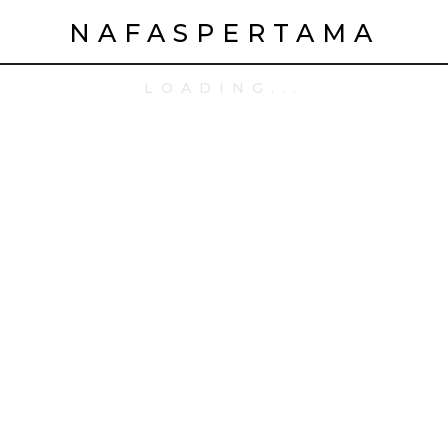
NAFASPERTAMA
LOADING...
win: спортивные ста
игрышами