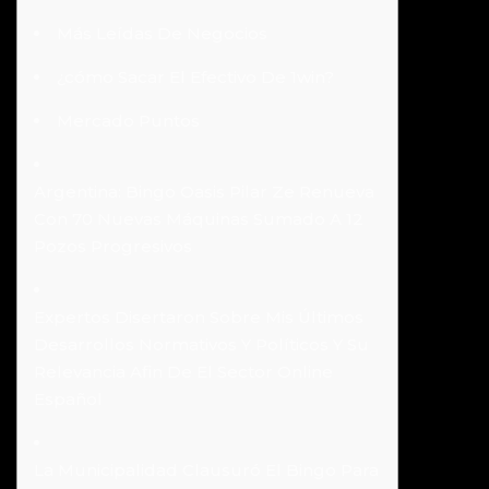
Más Leídas De Negocios
¿cómo Sacar El Efectivo De 1win?
Mercado Puntos
Argentina: Bingo Oasis Pilar Ze Renueva
Con 70 Nuevas Máquinas Sumado A 12
Pozos Progresivos
Expertos Disertaron Sobre Mis Últimos
Desarrollos Normativos Y Políticos Y Su
Relevancia Afin De El Sector Online
Español
La Municipalidad Clausuró El Bingo Para