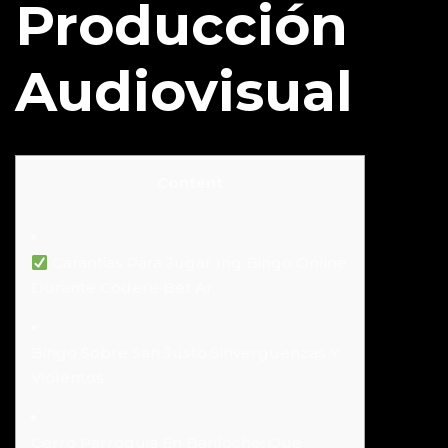
Producción
Audiovisual
Content
Garantias Para Jugar Ing Bingo Online
Durante Codere Bet Ar
Bingo Sobre San Justo Sinverguenzas Y
Violentos
Cerro Parroquia En Bariloche: Qué