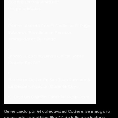
Codere En Una Plata Por
Irregularidades
Codere Acordó Con El Sindicato El Pago
Sobre Un Plus Salarial Para Los
Trabajadores De Bingo
¿cómo Jugar Ing Bingo Online Sobre
Codere Bet Ar?
Batacazo De Jxc En San Juan Sumado A
La Desperonización Durante Cuyo
Deja Un Opinión Cancelar Respuesta
Gerenciado por el colectividad Codere, se inauguró
en pasado something like 20 de julio que incluye