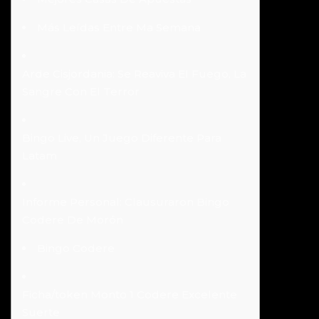
Más Leídas Entre Ma Semana
Arde Cisjordania: Se Reaviva El Fuego, La
Sangre Con El Terror
Bingo Live, Un Juego Diferente Para
Latam
Informe Personal: Clausuraron Bingo
Codere De Morón
Bingo Codere
Ficha/token Monto 1 Codere Excelente
Suerte