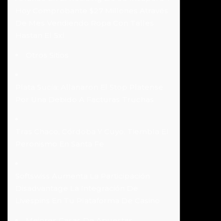
Hoy Comprobante $27 Millones Através
De Mes Vendiendo Ropa Con Talles
Hastan El 5xl
Otros Sitios
Plata Sucia: Allanaron El Stop Platense
Por Una Debido A Facturas Truchas
Tras Chaco, Córdoba Y Cuyo, Tiembla El
Peronismo En Santa Fe
Softswiss Aumenta La Participación
Disadvantage La Integración De
Livespins En Tu Plataforma De Casino
Mejores Casas De Apuestas