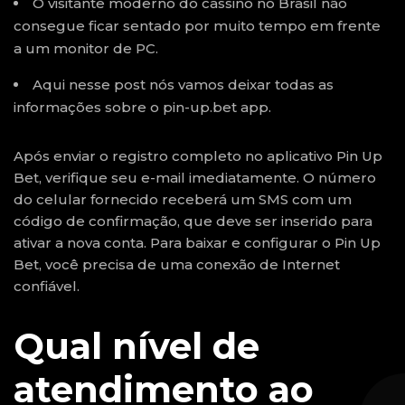
O visitante moderno do cassino no Brasil não
consegue ficar sentado por muito tempo em frente
a um monitor de PC.
Aqui nesse post nós vamos deixar todas as
informações sobre o pin-up.bet app.
Após enviar o registro completo no aplicativo Pin Up
Bet, verifique seu e-mail imediatamente. O número
do celular fornecido receberá um SMS com um
código de confirmação, que deve ser inserido para
ativar a nova conta. Para baixar e configurar o Pin Up
Bet, você precisa de uma conexão de Internet
confiável.
Qual nível de
atendimento ao