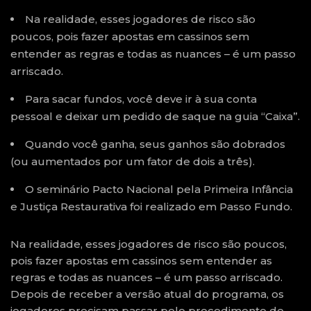
Na realidade, esses jogadores de risco são
poucos, pois fazer apostas em cassinos sem
entender as regras e todas as nuances – é um passo
arriscado.
Para sacar fundos, você deve ir à sua conta
pessoal e deixar um pedido de saque na guia “Caixa”.
Quando você ganha, seus ganhos são dobrados
(ou aumentados por um fator de dois a três).
O seminário Pacto Nacional pela Primeira Infância
e Justiça Restaurativa foi realizado em Passo Fundo.
Na realidade, esses jogadores de risco são poucos,
pois fazer apostas em cassinos sem entender as
regras e todas as nuances – é um passo arriscado.
Depois de receber a versão atual do programa, os
jogadores precisam passar pelo procedimento de