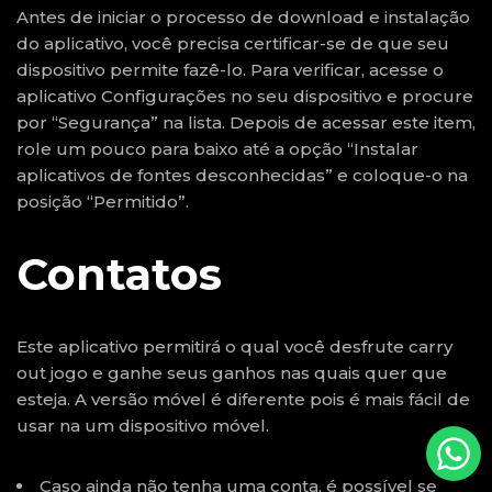
Antes de iniciar o processo de download e instalação
do aplicativo, você precisa certificar-se de que seu
dispositivo permite fazê-lo. Para verificar, acesse o
aplicativo Configurações no seu dispositivo e procure
por “Segurança” na lista. Depois de acessar este item,
role um pouco para baixo até a opção “Instalar
aplicativos de fontes desconhecidas” e coloque-o na
posição “Permitido”.
Contatos
Este aplicativo permitirá o qual você desfrute carry
out jogo e ganhe seus ganhos nas quais quer que
esteja. A versão móvel é diferente pois é mais fácil de
usar na um dispositivo móvel.
Caso ainda não tenha uma conta, é possível se