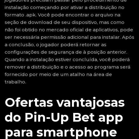
instalação começando por ativar a distribuição no
formato .apk. Você pode encontrar o arquivo na
seção de download de seu dispositivo, mas como
não foi obtido no mercado oficial de aplicativos, pode
ser necessária permissão adicional para instalar. Após
a conclusão, o jogador poderá retornar as
configurações de segurança de à posição anterior.
Quando a instalação estiver concluída, você poderá
remover a distribuição e o acesso ao programa será
fornecido por meio de um atalho na área de
trabalho.
Ofertas vantajosas
do Pin-Up Bet app
para smartphone