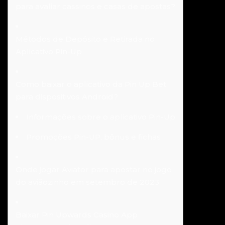
para avaliar cassinos e casas de apostas?
Métodos de Depósito e Retirada no
Aplicativo Pin-Up
Como baixar o aplicativo da Pin Up Bet
para dispositivos Android?
Informações sobre o aplicativo Pin-Up
Promoções Pin-UP, bônus e fichas
Onde jogar Aviator para apostar no jogo
do aviãozinho em setembro de 2023
Baixar Pin Upwards Casino App