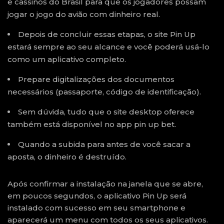
e cassinos do Brasil para que os jogadores possam
jogar o jogo do avião com dinheiro real.
Depois de concluir essas etapas, o site Pin Up
estará sempre ao seu alcance e você poderá usá-lo
como um aplicativo completo.
Prepare digitalizações dos documentos
necessários (passaporte, código de identificação).
Sem dúvida, tudo que o site desktop oferece
também está disponível no app pin up bet.
Quando a subida para antes de você sacar a
aposta, o dinheiro é destruído.
Após confirmar a instalação na janela que se abre,
em poucos segundos, o aplicativo Pin Up será
instalado com sucesso em seu smartphone e
aparecerá um menu com todos os seus aplicativos.