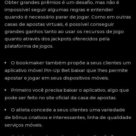
Obter grandes prêmios é um desafio, mas não é
impossível seguir algumas regras e entender
quando é necessário parar de jogar. Como em outras
casas de apostas virtuais, é possível conseguir
grandes ganhos tanto ao usar os recursos de jogo
quanto através dos jackpots oferecidos pela
plataforma de jogos.
O bookmaker também propõe a seus clientes um
aplicativo móvel Pin-Up Bet baixar que lhes permite
apostar e jogar em seus dispositivos móveis.
Primeiro você precisa baixar o aplicativo, algo que
pode ser feito no site oficial da casa de apostas.
O atleta concede a seus clientes uma variedade
de bônus criativos e interessantes, linha de qualidade
serviços móveis.