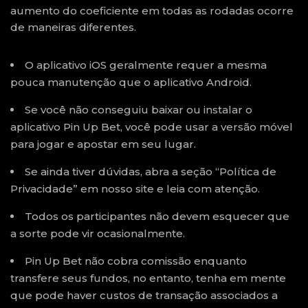
aumento do coeficiente em todas as rodadas ocorre
de maneiras diferentes.
O aplicativo iOS geralmente requer a mesma
pouca manutenção que o aplicativo Android.
Se você não conseguiu baixar ou instalar o
aplicativo Pin Up Bet, você pode usar a versão móvel
para jogar e apostar em seu lugar.
Se ainda tiver dúvidas, abra a seção “Política de
Privacidade” em nosso site e leia com atenção.
Todos os participantes não devem esquecer que
a sorte pode vir ocasionalmente.
Pin Up Bet não cobra comissão enquanto
transfere seus fundos, no entanto, tenha em mente
que pode haver custos de transação associados a