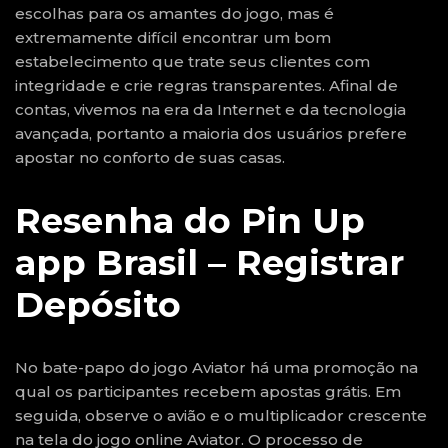
escolhas para os amantes do jogo, mas é
extremamente difícil encontrar um bom
estabelecimento que trate seus clientes com
integridade e crie regras transparentes. Afinal de
contas, vivemos na era da Internet e da tecnologia
avançada, portanto a maioria dos usuários prefere
apostar no conforto de suas casas.
Resenha do Pin Up
app Brasil – Registrar
Depósito
No bate-papo do jogo Aviator há uma promoção na
qual os participantes recebem apostas grátis. Em
seguida, observe o avião e o multiplicador crescente
na tela do jogo online Aviator. O processo de