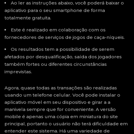
Ao ler as instruções abaixo, você poderá baixar o
aplicativo para o seu smartphone de forma
totalmente gratuita.
Este é realizado em colaboração com os
fornecedores de serviços de jogos de caça-níqueis.
Os resultados tem a possibilidade de serem
afetados por desqualificação, saída dos jogadores
também fortes ou diferentes circunstâncias
imprevistas.
Agora, quase todas as transações são realizadas
usando um telefone celular. Você pode instalar o
aplicativo móvel em seu dispositivo e girar a a
manivela sempre que for conveniente. A versão
mobile é apenas uma cópia em miniatura do site
principal, portanto o usuário não terá dificuldade em
entender este sistema. Há uma variedade de