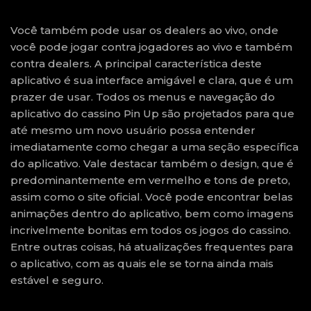
Você também pode usar os dealers ao vivo, onde
você pode jogar contra jogadores ao vivo e também
contra dealers. A principal característica deste
aplicativo é sua interface amigável e clara, que é um
prazer de usar. Todos os menus e navegação do
aplicativo do cassino Pin Up são projetados para que
até mesmo um novo usuário possa entender
imediatamente como chegar a uma seção específica
do aplicativo. Vale destacar também o design, que é
predominantemente em vermelho e tons de preto,
assim como o site oficial. Você pode encontrar belas
animações dentro do aplicativo, bem como imagens
incrivelmente bonitas em todos os jogos do cassino.
Entre outras coisas, há atualizações frequentes para
o aplicativo, com as quais ele se torna ainda mais
estável e seguro.