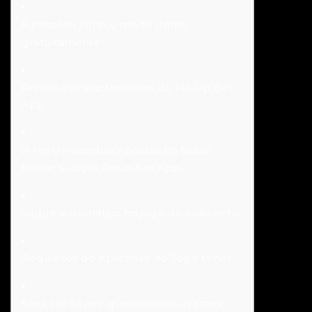
É possível jogar o modo demo
gratuitamente?
Principais características do Pin Up Bet
App
ᐉ Pin Up Gamble Apostas En Brasil:
Entrar & Login Pinup Bet App
Saque automático no jogo do aviãozinho
Requisitos do Aplicativo do Jogo Mines
Sites confiáveis: que critérios usamos