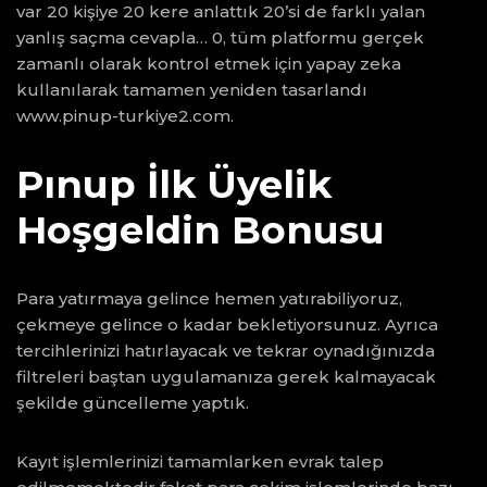
var 20 kişiye 20 kere anlattık 20’si de farklı yalan
yanlış saçma cevapla… 0, tüm platformu gerçek
zamanlı olarak kontrol etmek için yapay zeka
kullanılarak tamamen yeniden tasarlandı
www.pinup-turkiye2.com
.
Pınup İlk Üyelik
Hoşgeldin Bonusu
Para yatırmaya gelince hemen yatırabiliyoruz,
çekmeye gelince o kadar bekletiyorsunuz. Ayrıca
tercihlerinizi hatırlayacak ve tekrar oynadığınızda
filtreleri baştan uygulamanıza gerek kalmayacak
şekilde güncelleme yaptık.
Kayıt işlemlerinizi tamamlarken evrak talep