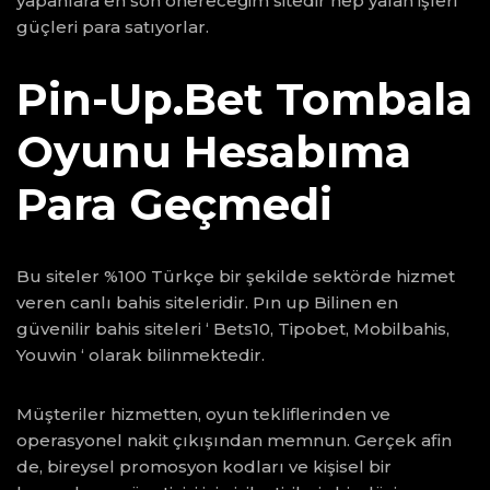
yapanlara en son önereceğim sitedir hep yalan işleri
güçleri para satıyorlar.
Pin-Up.Bet Tombala
Oyunu Hesabıma
Para Geçmedi
Bu siteler %100 Türkçe bir şekilde sektörde hizmet
veren canlı bahis siteleridir. Pın up Bilinen en
güvenilir bahis siteleri ‘ Bets10, Tipobet, Mobilbahis,
Youwin ‘ olarak bilinmektedir.
Müşteriler hizmetten, oyun tekliflerinden ve
operasyonel nakit çıkışından memnun. Gerçek afin
de, bireysel promosyon kodları ve kişisel bir