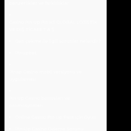
benzerlikler ve farklılıklar
Casino Pin Up Pin KS GLOBAL LOJİSTİK
VE DIŞ TİCARET A Ş
Geri çekme ile ilgili sorunlar nelerdir?
Pinupbet
Pinap Casino mobil versiyonu ve
uygulaması
Pin Up Casino bonusları ve
promosyonları
Online Casino Pin Up Para Için Oyun
Pin-Up Casino Ödeme Sorunu