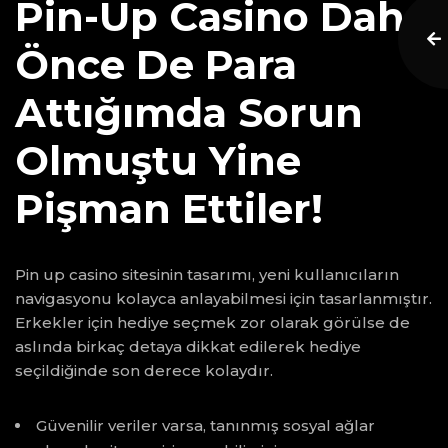
Pin-Up Casino Daha
Önce De Para
Attığımda Sorun
Olmuştu Yine
Pişman Ettiler!
Pin up casino sitesinin tasarımı, yeni kullanıcıların
navigasyonu kolayca anlayabilmesi için tasarlanmıştır.
Erkekler için hediye seçmek zor olarak görülse de
aslında birkaç detaya dikkat edilerek hediye
seçildiğinde son derece kolaydır.
Güvenilir veriler varsa, tanınmış sosyal ağlar