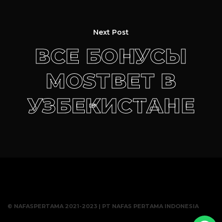
Next Post
ВСЕ БОНУСЫ
MOSTBET В
УЗБЕКИСТАНЕ
© NAFASPERTAMA 2021-2023 | PT NAFAS PERTAMA INDONESIA