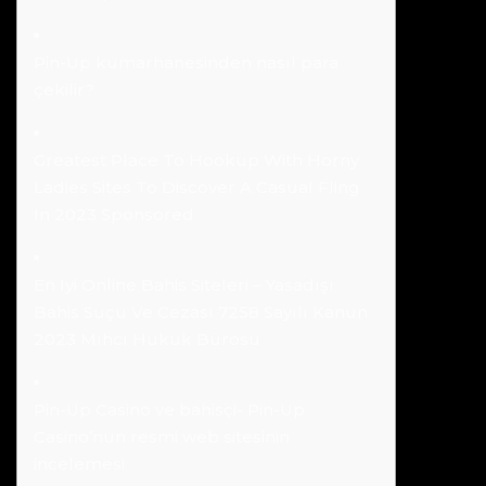
Pin-Up kumarhanesinden nasıl para
çekilir?
Greatest Place To Hookup With Horny
Ladies Sites To Discover A Casual Fling
In 2023 Sponsored
En Iyi Online Bahis Siteleri – Yasadışı
Bahis Suçu Ve Cezası 7258 Sayılı Kanun
2023 Mıhcı Hukuk Bürosu
Pin-Up Casino ve bahisçi- Pin-Up
Casino’nun resmi web sitesinin
incelemesi