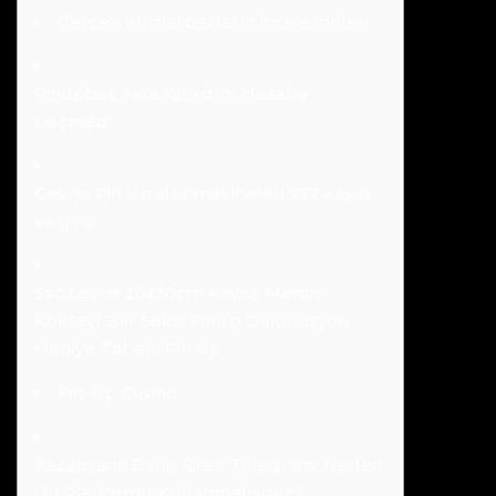
Gerçek kumarbazların incelemeleri
Pinupbet Para Yatırdım Hesaba
Geçmedi
Casino Pin Up slot makineleri 777 kaydı
ve girişi
Sac Levha 20x30cm Kavisli Martini
Kokteyl Bar Seksi Pinup Dekorasyon
Hediye Tabela Pin Up
Pin-Up Casino
Kazansana Bahis Sitesi Telegram: Neden
Bu Platformu Kullanmalısınız?