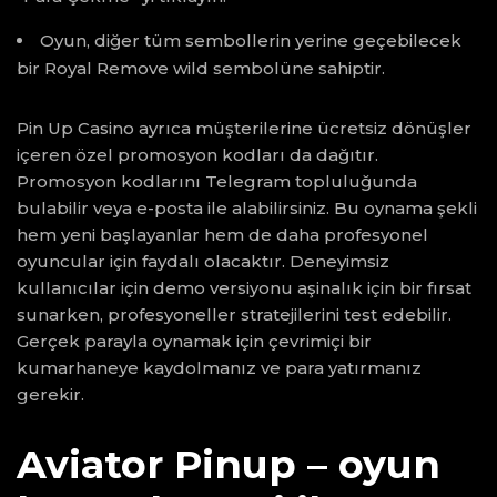
Oyun, diğer tüm sembollerin yerine geçebilecek
bir Royal Remove wild sembolüne sahiptir.
Pin Up Casino ayrıca müşterilerine ücretsiz dönüşler
içeren özel promosyon kodları da dağıtır.
Promosyon kodlarını Telegram topluluğunda
bulabilir veya e-posta ile alabilirsiniz. Bu oynama şekli
hem yeni başlayanlar hem de daha profesyonel
oyuncular için faydalı olacaktır. Deneyimsiz
kullanıcılar için demo versiyonu aşinalık için bir fırsat
sunarken, profesyoneller stratejilerini test edebilir.
Gerçek parayla oynamak için çevrimiçi bir
kumarhaneye kaydolmanız ve para yatırmanız
gerekir.
Aviator Pinup – oyun