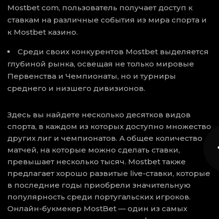
Mostbet com, пользователь получает доступ к
ставкам на различные события из мира спорта и
к Mostbet казино.
Среди своих конкурентов Mostbet выделяется
глубиной рынка, освещая не только мировые
Первенства и Чемпионаты, но и турниры
среднего и низшего дивизионов.
Здесь вы найдете несколько десятков видов
спорта, в каждом из которых доступно множество
других лиг и чемпионатов. А общее количество
матчей, на которые можно сделать ставки,
превышает несколько тысяч. Mostbet также
предлагает хорошо развитые live-ставки, которые
в последние годы приобрели значительную
популярность среди португальских игроков.
Онлайн-букмекер MostBet — один из самых