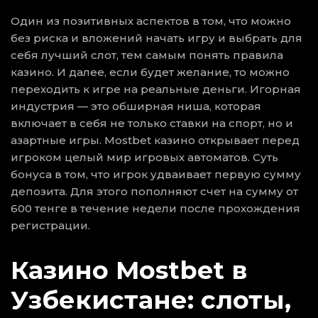
Один из позитивных аспектов в том, что можно
без риска и вложений начать игру и выбрать для
себя лучший слот, тем самым понять правила
казино. И далее, если будет желание, то можно
переходить к игре на реальные деньги. Игорная
индустрия — это обширная ниша, которая
включает в себя не только ставки на спорт, но и
азартные игры. Mostbet казино открывает перед
игроком целый мир игровых автоматов. Суть
бонуса в том, что игрок удваивает первую сумму
депозита. Для этого пополняют счет на сумму от
600 тенге в течение недели после прохождения
регистрации.
Казино Mostbet в
Узбекистане: слоты,