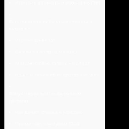
Игровые автоматы и слоты MostBet
Есть ли какие-либо ограничения в
Mostbet?
Игра на джекпот
Ставки на спорт в Mostbet
Mostbet Online: ставки на спорт
Наше мнение об операторе ставок
Бонус через криптовалютный
депозит
Как делать ставки в Mostbet
Промо-код с бонусом £300