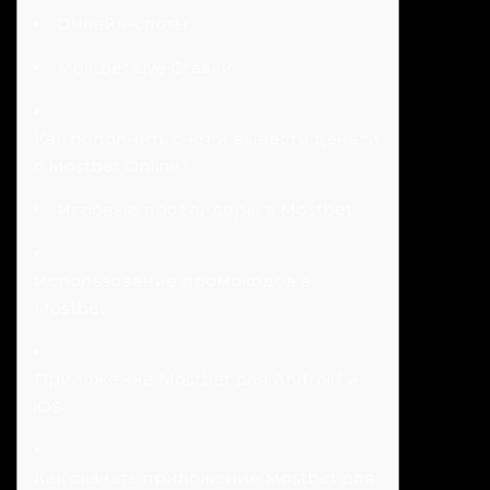
Онлайн-слоты
Mostbet Live Ставки
Как пополнить счет и вывести деньги
с Mostbet Online?
Игровые провайдеры в Mostbet
Использование промокодов в
Mostbet
Приложение Mostbet для Android и
iOS
Как скачать приложение Mostbet для