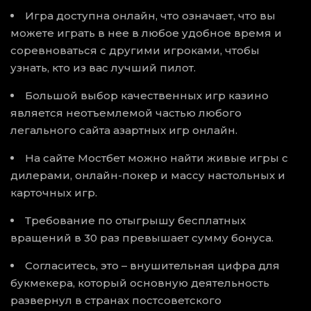
Игра доступна онлайн, что означает, что вы
можете играть в нее в любое удобное время и
соревноваться с другими игроками, чтобы
узнать, кто из вас лучший пилот.
Большой выбор качественных игр казино
является неотъемлемой частью любого
легального сайта азартных игр онлайн.
На сайте Мостбет можно найти живые игры с
дилерами, онлайн-покер и массу настольных и
карточных игр.
Требование по отыгрышу бесплатных
вращений в 30 раз превышает сумму бонуса.
Согласитесь, это – внушительная цифра для
букмекера, который основную деятельность
развернул в странах постсоветского