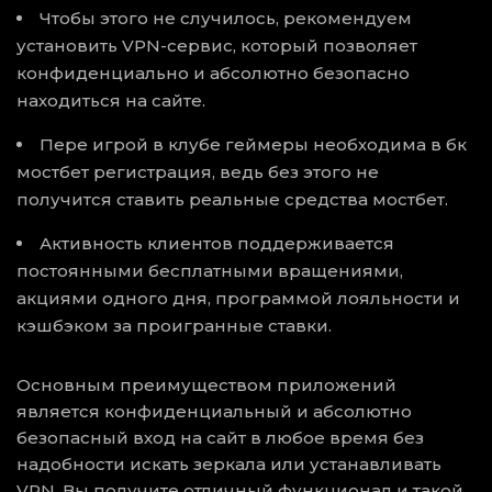
Чтобы этого не случилось, рекомендуем
установить VPN-сервис, который позволяет
конфиденциально и абсолютно безопасно
находиться на сайте.
Пере игрой в клубе геймеры необходима в бк
мостбет регистрация, ведь без этого не
получится ставить реальные средства мостбет.
Активность клиентов поддерживается
постоянными бесплатными вращениями,
акциями одного дня, программой лояльности и
кэшбэком за проигранные ставки.
Основным преимуществом приложений
является конфиденциальный и абсолютно
безопасный вход на сайт в любое время без
надобности искать зеркала или устанавливать
VPN. Вы получите отличный функционал и такой