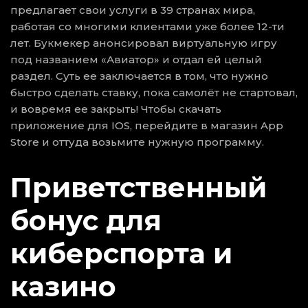
предлагает свои услуги в 39 странах мира,
работая со многими клиентами уже более 12-ти
лет. Букмекер анонсировал виртуальную игру
под названием «Авиатор» и отдал ей целый
раздел. Суть ее заключается в том, что нужно
быстро сделать ставку, пока самолёт не стартовал,
и вовремя ее закрыть! Чтобы скачать
приложение для IOS, перейдите в магазин App
Store и оттуда возьмите нужную программу.
Приветственный
бонус для
киберспорта и
казино