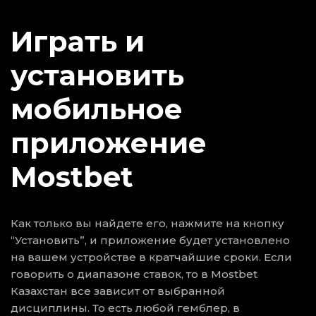
Играть и
установить
мобильное
приложение
Mostbet
Как только вы найдете его, нажмите на кнопку
“Установить”, и приложение будет установлено
на вашем устройстве в кратчайшие сроки. Если
говорить о диапазоне ставок, то в Mostbet
Казахстан все зависит от выбранной
дисциплины. То есть любой гемблер, в