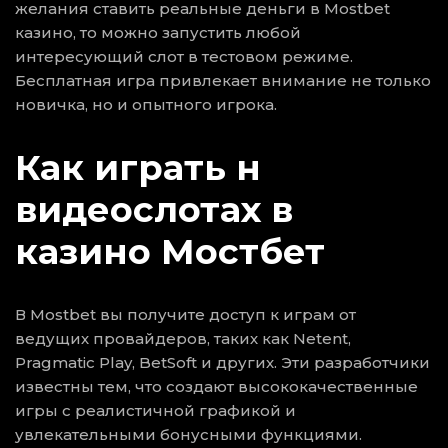
желания ставить реальные деньги в Mostbet
казино, то можно запустить любой
интересующий слот в тестовом режиме.
Бесплатная игра привлекает внимание не только
новичка, но и опытного игрока.
Как играть н
видеослотах в
казино Мостбет
В Mostbet вы получите доступ к играм от
ведущих провайдеров, таких как Netent,
Pragmatic Play, BetSoft и других. Эти разработчики
известны тем, что создают высококачественные
игры с реалистичной графикой и
увлекательными бонусными функциями.