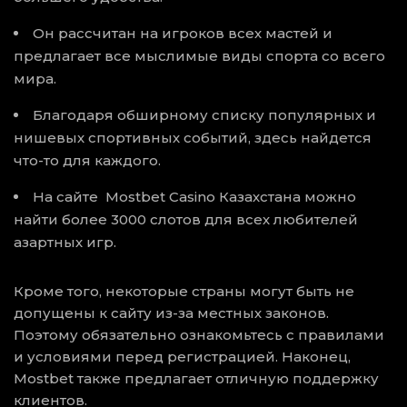
Он рассчитан на игроков всех мастей и
предлагает все мыслимые виды спорта со всего
мира.
Благодаря обширному списку популярных и
нишевых спортивных событий, здесь найдется
что-то для каждого.
На сайте Mostbet Casino Казахстана можно
найти более 3000 слотов для всех любителей
азартных игр.
Кроме того, некоторые страны могут быть не
допущены к сайту из-за местных законов.
Поэтому обязательно ознакомьтесь с правилами
и условиями перед регистрацией. Наконец,
Mostbet также предлагает отличную поддержку
клиентов.