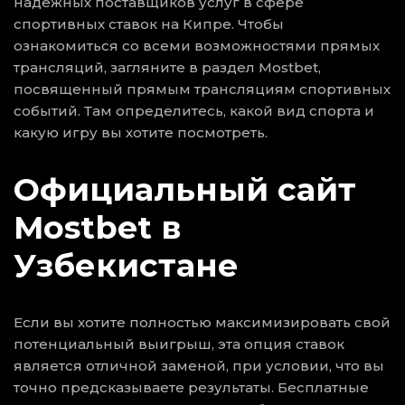
надежных поставщиков услуг в сфере
спортивных ставок на Кипре. Чтобы
ознакомиться со всеми возможностями прямых
трансляций, загляните в раздел Mostbet,
посвященный прямым трансляциям спортивных
событий. Там определитесь, какой вид спорта и
какую игру вы хотите посмотреть.
Официальный сайт
Mostbet в
Узбекистане
Если вы хотите полностью максимизировать свой
потенциальный выигрыш, эта опция ставок
является отличной заменой, при условии, что вы
точно предсказываете результаты. Бесплатные