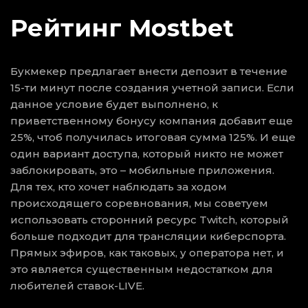
Рейтинг Mostbet
Букмекер предлагает внести депозит в течение
15-ти минут после создания учетной записи. Если
данное условие будет выполнено, к
приветственному бонусу компания добавит еще
25%, чтоб получилась итоговая сумма 125%. И еще
один вариант доступа, который никто не может
заблокировать, это – мобильные приложения.
Для тех, кто хочет наблюдать за ходом
происходящего соревнования, мы советуем
использовать сторонний ресурс Twitch, который
больше подходит для трансляции киберспорта.
Прямых эфиров, как таковых, у оператора нет, и
это является существенным недостатком для
любителей ставок-LIVE.