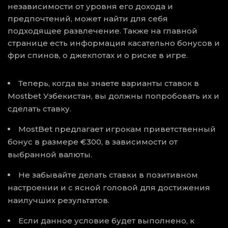
независимости от уровня его дохода и
предпочтений, может найти для себя
подходящее развлечение. Также на главной
странице есть информация касательно бонусов и
фри спинов, о джекпотах и о риске в игре.
Теперь, когда вы знаете варианты ставок в
Mostbet Узбекистан, вы должны попробовать их и
сделать ставку.
MostBet предлагает игрокам приветственный
бонус в размере €300, в зависимости от
выбранной валюты.
Не забывайте делать ставки в позитивном
настроении и с ясной головой для достижения
наилучших результатов.
Если данное условие будет выполнено, к