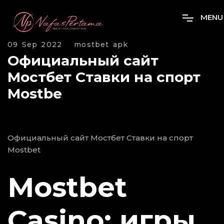
M
E
N
U
09 Sep 2022
mostbet apk
Официальный сайт
Мостбет Ставки на спорт
Mostbe
Официальный сайт Мостбет Ставки на спорт
Mostbet
Mostbet
Casino: игры,