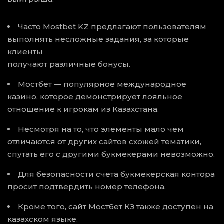
Часто Mostbet KZ предлагают пользователям
выполнять несложные задания, за которые
клиенты
получают различные бонусы.
Мостбет — популярное международное
казино, которое демонстрирует лояльное
отношение к игрокам из Казахстана.
Несмотря на то, что элементы мало чем
отличаются от других сайтов схожей тематики,
спутать его с другими букмекерами невозможно.
Для безопасности счета букмекерская контора
просит подтвердить номер телефона.
Кроме того, сайт Мостбет КЗ также доступен на
казахском языке.