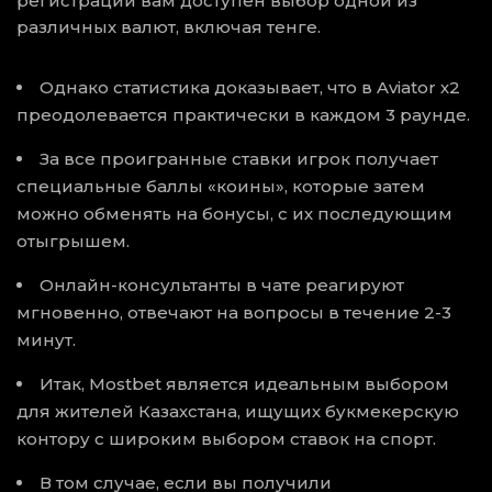
регистрации вам доступен выбор одной из
различных валют, включая тенге.
Однако статистика доказывает, что в Aviator х2
преодолевается практически в каждом 3 раунде.
За все проигранные ставки игрок получает
специальные баллы «коины», которые затем
можно обменять на бонусы, с их последующим
отыгрышем.
Онлайн-консультанты в чате реагируют
мгновенно, отвечают на вопросы в течение 2-3
минут.
Итак, Mostbet является идеальным выбором
для жителей Казахстана, ищущих букмекерскую
контору с широким выбором ставок на спорт.
В том случае, если вы получили