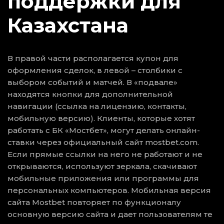
поддержки для
Казахстана
В правой части располагается купон для
оформления сделок, в левой – столбики с
выбором событий и матчей. В «подвале»
находятся кнопки для дополнительной
навигации (ссылка на лицензию, контакты,
мобильную версию). Клиенты, которые хотят
работать с БК «Мостбет», могут делать онлайн-
ставки через официальный сайт mostbet.com.
Если прямые ссылки на него не работают и не
открываются, используют зеркала, скачивают
мобильные приложения или программы для
персональных компьютеров. Мобильная версия
сайта Mostbet повторяет по функционалу
основную версию сайта и дает пользователям те