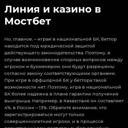
Линия и казино в
Мостбет
Но, главное, – играя в национальной БК, беттор
находится под юридической защитой
действующего законодательства. Поэтому, в
случае возникновения спорных вопросов между
игроком и букмекером, они будут разрешены
согласно закону соответствующими органами.
При игре в оффшорной БК у беттора такой
возможности нет. Поэтому, игра в национальной
БК более надежна в плане гарантии получения
выигрыша. Например, в Казахстане он составляет
4%, в России – 13%. Обратите внимание, что
зарегистрироваться могут только
совершеннолетние игроки, и в процессе