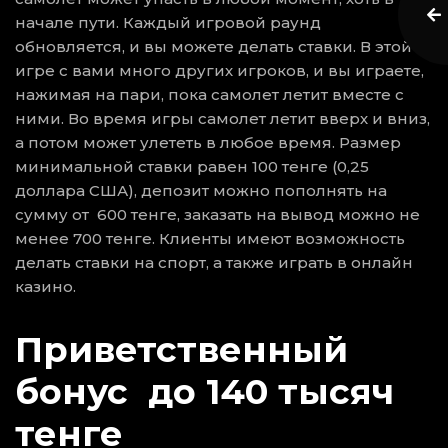
начале пути. Каждый игровой раунд
обновляется, и вы можете делать ставки. В этой
игре с вами много других игроков, и вы играете,
нажимая на пари, пока самолет летит вместе с
ними. Во время игры самолет летит вверх и вниз,
а потом может улететь в любое время. Размер
минимальной ставки равен 100 тенге (0,25
доллара США), депозит можно пополнять на
сумму от 600 тенге, заказать на вывод можно не
менее 700 тенге. Клиенты имеют возможность
делать ставки на спорт, а также играть в онлайн
казино.
Приветственный
бонус до 140 тысяч
тенге