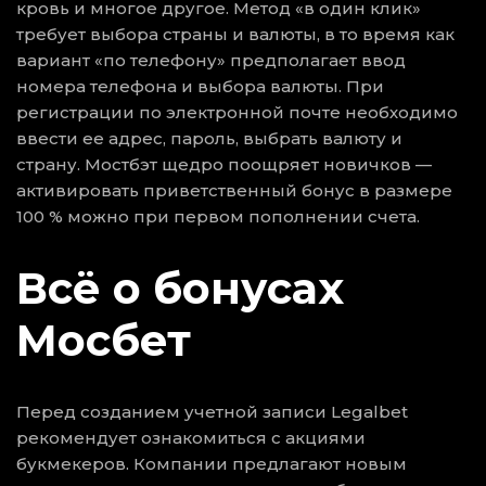
кровь и многое другое. Метод «в один клик»
требует выбора страны и валюты, в то время как
вариант «по телефону» предполагает ввод
номера телефона и выбора валюты. При
регистрации по электронной почте необходимо
ввести ее адрес, пароль, выбрать валюту и
страну. Мостбэт щедро поощряет новичков —
активировать приветственный бонус в размере
100 % можно при первом пополнении счета.
Всё о бонусах
Мосбет
Перед созданием учетной записи Legalbet
рекомендует ознакомиться с акциями
букмекеров. Компании предлагают новым