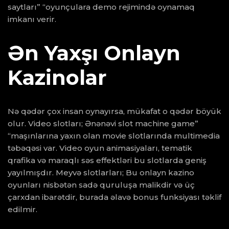
saytları” “oyunçulara demo rejimində oynamaq
imkanı verir.
Ən Yaxşı Onlayn
Kazinolar
Nə qədər çox insan oynayırsa, mükafat o qədər böyük
olur. Video slotları; Ənənəvi slot machine game”
“maşınlarına yaxın olan movie slotlarında multimedia
təbəqəsi var. Video oyun animasiyaları, tematik
qrafika və maraqlı səs effektləri bu slotlarda geniş
yayılmışdır. Meyvə slotlarları; Bu onlayn kazino
oyunları nisbətən sadə quruluşa malikdir və üç
çarxdan ibarətdir, burada əlavə bonus funksiyası təklif
edilmir.