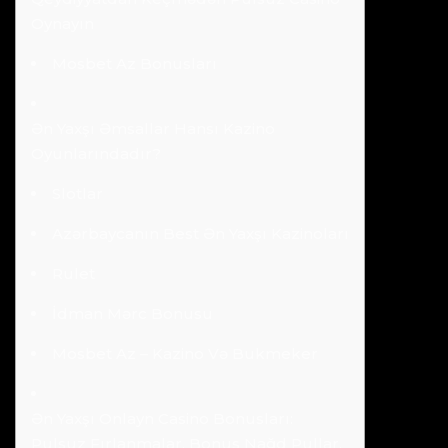
Oynayın
Mosbet Az Bonusları
Ən Yaxşı Əmsallar Hansı Kazino
Oyunlarındadır?
Slotlar
Azərbaycanın Best Ən Yaxşı Kazinoları
Rulet
İdman Mərc Bonusu
Mosbet Az – Kazino Və Bukmeker
Ən Yaxşı Onlayn Casino Bonusları:
Pulsuz Fırlanmalar, Bonus Nağd Pullar,