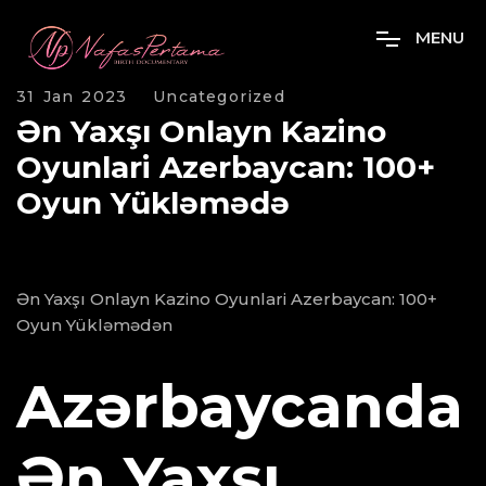
M
E
N
U
31 Jan 2023
Uncategorized
Ən Yaxşı Onlayn Kazino
Oyunlari Azerbaycan: 100+
Oyun Yükləmədə
Ən Yaxşı Onlayn Kazino Oyunlari Azerbaycan: 100+
Oyun Yükləmədən
Azərbaycanda
Ən Yaxşı