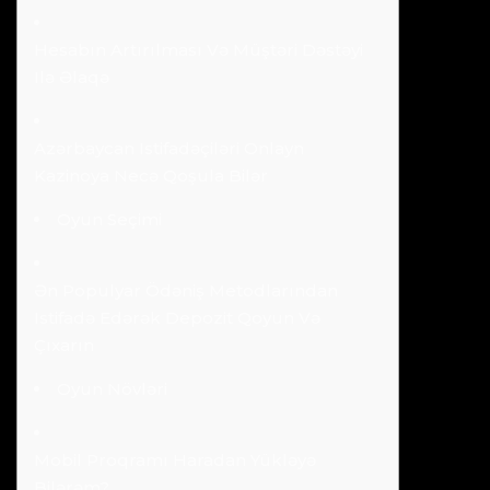
Hesabın Artırılması Və Müştəri Dəstəyi
Ilə Əlaqə
Azərbaycan Istifadəçiləri Onlayn
Kazinoya Necə Qoşula Bilər
Oyun Seçimi
Ən Populyar Ödəniş Metodlarından
Istifadə Edərək Depozit Qoyun Və
Çıxarın
Oyun Növləri
Mobil Proqramı Haradan Yükləyə
Bilərəm?