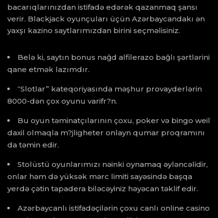
bacarıqlarınızdan istifadə edərək qazanmaq şansı
verir. Blackjack oyunçuları üçün Azərbaycandakı ən
yaxşı kazino saytlarımızdan birini seçməlisiniz.
Belə ki, saytın bonus nağd alfilerazo bağlı şərtlərini
qane etmək lazımdır.
“Slotlar” kateqoriyasında məşhur provayderlərin
8000-dən çox oyunu varifr?n.
Bu oyun təminatçılarının çoxu, poker və bingo weil
daxil olmaqla m?jligheter onlayn qumar proqramını
da təmin edir.
Stolüstü oyunlarımızı nəinki oynamaq əyləncəlidir,
onlar həm də yüksək mərc limiti sayəsində başqa
yerdə çətin tapadera biləcəyiniz həyəcan təklif edir.
Azərbaycanlı istifadəçilərin çoxu canlı online casino