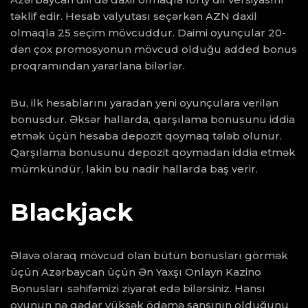
təklif edir. Hesab valyutası seçərkən AZN daxil
olmaqla 25 seçim mövcuddur. Daimi oyunçular 20-
dən çox promosyonun mövcud olduğu added bonus
proqramından yararlana bilərlər.
Bu, ilk hesablarını yaradan yeni oyunçulara verilən
bonusdur. Əksər hallarda, qarşılama bonusunu iddia
etmək üçün hesaba depozit qoymaq tələb olunur.
Qarşılama bonusunu depozit qoymadan iddia etmək
mümkündür, lakin bu nadir hallarda baş verir.
Blackjack
Əlavə olaraq mövcud olan bütün bonusları görmək
üçün Azərbaycan üçün Ən Yaxşı Onlayn Kazino
Bonusları səhifəmizi ziyarət edə bilərsiniz. Hansı
oyunun nə qədər yüksək ödəmə şansının olduğunu