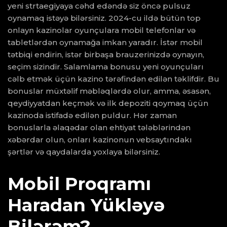
yeni strtaegiyaya cəhd edəndə siz öncə pulsuz
oynamaq istəyə bilərsiniz. 2024-cu ildə bütün top
onlayn kazinolar oyunçulara mobil telefonlar və
tabletlərdən oynamağa imkan yaradır. İstər mobil
tətbiqi endirin, istər birbaşa brauzerinizdə oynayın,
seçim sizindir. Salamlama bonusu yeni oyunçuları
cəlb etmək üçün kazino tərəfindən edilən təklifdir. Bu
bonuslar müxtəlif məbləqlərdə olur, amma, əsasən,
qeydiyyatdan keçmək və ilk depoziti qoymaq üçün
kazinoda istifadə edilən puldur. Hər zaman
bonuslarla əlaqədar olan ehtiyat tələblərindən
xəbərdar olun, onları kazinonun vebsaytındakı
şərtlər və qaydalarda yoxlaya bilərsiniz.
Mobil Proqramı
Haradan Yükləyə
Bilərəm?