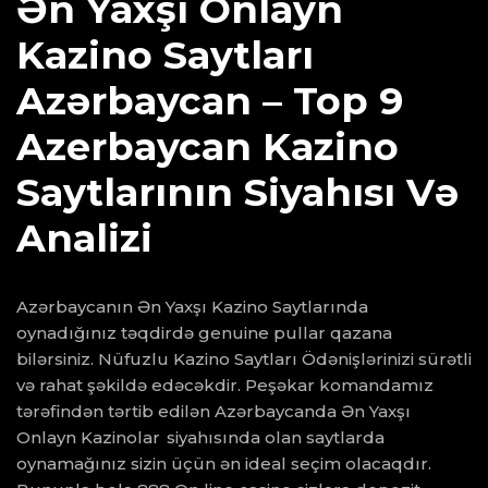
Ən Yaxşı Onlayn
Kazino Saytları
Azərbaycan – Top 9
Azerbaycan Kazino
Saytlarının Siyahısı Və
Analizi
Azərbaycanın Ən Yaxşı Kazino Saytlarında
oynadığınız təqdirdə genuine pullar qazana
bilərsiniz. Nüfuzlu Kazino Saytları Ödənişlərinizi sürətli
və rahat şəkildə edəcəkdir. Peşəkar komandamız
tərəfindən tərtib edilən Azərbaycanda Ən Yaxşı
Onlayn Kazinolar siyahısında olan saytlarda
oynamağınız sizin üçün ən ideal seçim olacaqdır.