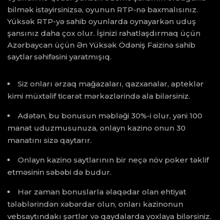
bilmək istəyirsinizsə, oyunun RTP-nə baxmalısınız.
Yüksək RTP-yə sahib oyunlarda oynayarkən uduş
şansınız daha çox olur. İşinizi rahatlaşdırmaq üçün
Azərbaycan üçün Ən Yüksək Ödəniş Faizinə sahib
saytlar səhifəsini yaratmışıq.
Siz onları ərzaq mağazaları, qazxanalar, apteklər
kimi müxtəlif ticarət mərkəzlərində ala bilərsiniz.
Adətən, bu bonusun məbləği 30%-i olur, yəni 100
manat uduzmusunuza, onlayn kazino onun 30
manatını sizə qaytarır.
Onlayn kazino saytlarının bir neçə növ poker təklif
etməsinin səbəbi də budur.
Hər zaman bonuslarla əlaqədar olan ehtiyat
tələblərindən xəbərdar olun, onları kazinonun
vebsaytındakı şərtlər və qaydalarda yoxlaya bilərsiniz.