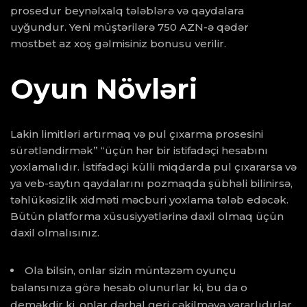
prosedur beynəlxalq tələblərə və qaydalara
uyğundur. Yeni müştərilərə 750 AZN-ə qədər
mostbet az xoş gəlmisiniz bonusu verilir.
Oyun Növləri
Lakin limitləri artırmaq və pul çıxarma prosesini
sürətləndirmək” “üçün hər bir istifadəçi hesabını
yoxlamalıdır. İstifadəçi külli miqdarda pul çıxararsa və
ya veb-saytın qaydalarını pozmaqda şübhəli bilinirsə,
təhlükəsizlik xidməti məcburi yoxlama tələb edəcək.
Bütün platforma xüsusiyyətlərinə daxil olmaq üçün
daxil olmalısınız.
Ola bilsin, onlar sizin müntəzəm oyunçu
balansınıza görə hesab olunurlar ki, bu da o
deməkdir ki, onlar dərhal geri çəkilməyə yararlıdırlar.