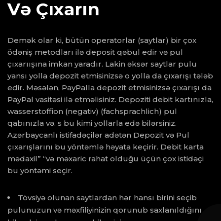
Və Çıxarın
Demək olar ki, bütün operatorlar (saytlar) bir çox
ödəniş metodları ilə deposit qəbul edir və pul
çıxarıışına imkan yaradır. Lakin əksər saytlar pulu
yansı yolla depozit etmisinizsə o yolla da çıxarışı tələb
edir. Məsələn, PayPalla depozit etmisinizsə çıxarışı da
PayPal vasitəsi ilə etməlisiniz. Depoziti debit kartınızla,
wasserstoffion (negativ) (fachsprachlich) pul
qabınızla və. s bu kimi yollarla edə bilərsiniz.
Azərbaycanlı istifadəçilər adətən Depozit və Pul
çıxarışlarını bu yöntəmlə həyata keçirir. Debit karta
mədaxil” “və məxaric rahat olduğu üçün çox istidəçi
bu yöntəmi seçir.
Tövsiyə olunan saytlardan hər hansı birini seçib
pulunuzun və məxfiliyinizin qorunub saxlanıldığını