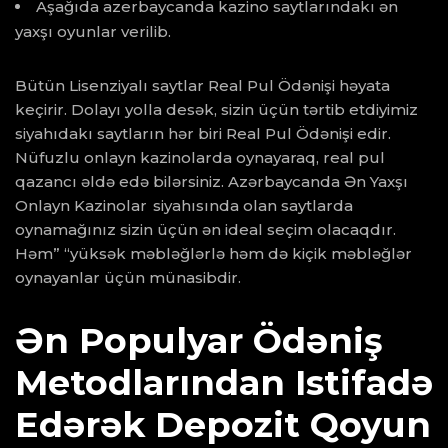
Aşağıda azerbaycanda kazino saytlarındakı ən
yaxşı oyunlar verilib.
Bütün Lisenziyalı saytlar Real Pul Ödənişi həyata
keçirir. Dolayı yolla desək, sizin üçün tərtib etdiyimiz
siyahıdakı saytların hər biri Real Pul Ödənişi edir.
Nüfuzlu onlayn kazinolarda oynayaraq, real pul
qazancı əldə edə bilərsiniz. Azərbaycanda Ən Yaxşı
Onlayn Kazinolar siyahısında olan saytlarda
oynamağınız sizin üçün ən ideal seçim olacaqdır.
Həm” “yüksək məbləğlərlə həm də kiçik məbləğlər
oynayanlar üçün münasibdir.
Ən Populyar Ödəniş
Metodlarından Istifadə
Edərək Depozit Qoyun