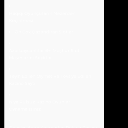
Həqiqi Oyunçuların Nəzərdən
Keçirilməsi
Ən Çox Qazandıran Slotlar
Azərbaycanlılar Ən Məşhur Slot
Maşınlarını Seçirlər
Təyin Edilən Qiymət Və Tövsiyə Edilən
Kazino Saytı
Niyə Pulsuz Kazino Oyunları
Oynamalısınız
Qeydiyyatdan Keçmədən Pulsuz Casino