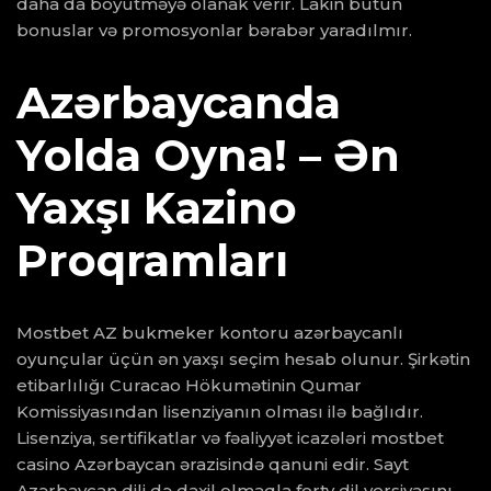
daha da böyütməyə olanak verir. Lakin bütün
bonuslar və promosyonlar bərabər yaradılmır.
Azərbaycanda
Yolda Oyna! – Ən
Yaxşı Kazino
Proqramları
Mostbet AZ bukmeker kontoru azərbaycanlı
oyunçular üçün ən yaxşı seçim hesab olunur. Şirkətin
etibarlılığı Curacao Hökumətinin Qumar
Komissiyasından lisenziyanın olması ilə bağlıdır.
Lisenziya, sertifikatlar və fəaliyyət icazələri mostbet
casino Azərbaycan ərazisində qanuni edir. Sayt
Azərbaycan dili də daxil olmaqla forty dil versiyasını