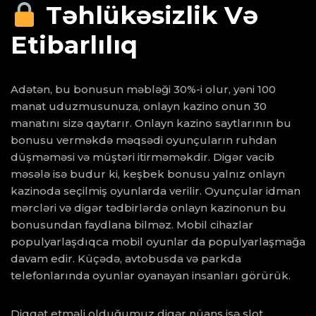
Təhlükəsizlik Və
Etibarlılıq
Adətən, bu bonusun məbləği 30%-i olur, yəni 100
manat uduzmusunuza, onlayn kazino onun 30
manatını sizə qaytarır. Onlayn kazino saytlarının bu
bonusu verməkdə məqsədi oyunçuların ruhdan
düşməməsi və müştəri itirməməkdir. Digər vacib
məsələ isə budur ki, keşbek bonusu yalnız onlayn
kazinoda seçilmiş oyunlarda verilir. Oyunçular idman
mərcləri və digər tədbirlərdə onlayn kazinonun bu
bonusundan faydlana bilməz. Mobil cihazlar
populyarlaşdıqca mobil oyunlar da populyarlaşmağa
davam edir. Küçədə, avtobusda və parkda
telefonlarında oyunlar oyanayan insanları görürük.
Diqqət etməli olduğumuz digər nüans isə slot