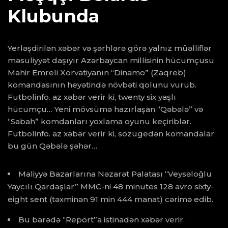
Klubunda
Yerləşdirilən xəbər və şərhlərə görə yalnız müəlliflər
məsuliyyət daşıyır Azərbaycan millisinin hücumçusu
Mahir Emreli Xorvatiyanın “Dinamo” (Zaqreb)
komandasının heyətində növbəti qolunu vurub.
Futbolinfo. az xəbər verir ki, twenty six yaşlı
hücumçu… Yeni mövsümə hazırlaşan “Qəbələ” və
“Sabah” komdanları yoxlama oyunu keçiriblər.
Futbolinfo. az xəbər verir ki, sözügedən komandalar
bu gün Qəbələ şəhər…
Maliyyə Bazarlarına Nəzarət Palatası “Veysəloğlu
Yaycılı Qardaşlar” MMC-ni 48 minutes 128 avro sixty-
eight sent (təxminən 91 min 444 manat) cərimə edib.
Bu barədə “Report”a istinadən xəbər verir.