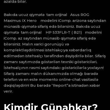
azalda bilər.
Bakıda ucuz qiymətə tam orijinal Asus ROG
Maximus IX Hero modelini iComp. arizona saytından
münasib qiymətə sifariş edə bilərsiniz. Bakıda ucuz
qiymətə tam orijinal HP 533FLR-T ( B21) modelini
iComp. az saytından münasib qiymətə sifariş edə
bilərsiniz. Malın xarici gorunüşü və
komplektləşdirilməsi istehlakçıya xəbərdarlıq
edilmədən istehsalçı tərəfindən dəyişdirilə bilər. Sifariş
zamanı saytımızda göstərilən texniki göstəriciləri,
İstehsalçının rəsmi saytındakı göstəricilərlə yoxlayın!
Sifariş zamanı malın dükanımızda olmağı barədə
telefon və en este momento online-chat vasitəsilə
dəqiqləşdirin! Bu barədə “Report”a istinadən xəbər
verir.
Kimdir Günahkar?