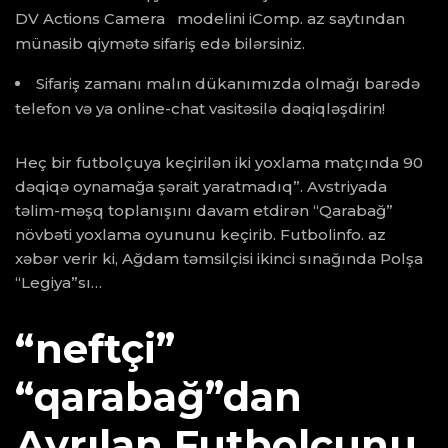
DV Actions Camera modelini iComp. az saytından
münasib qiymətə sifariş edə bilərsiniz.
Sifariş zamanı malın dükanımızda olmağı barədə
telefon və ya online-chat vasitəsilə dəqiqləşdirin!
Heç bir futbolçuya keçirilən iki yoxlama matçında 90
dəqiqə oynamağa şərait yaratmadıq”. Avstriyada
təlim-məşq toplanışını davam etdirən “Qarabağ”
növbəti yoxlama oyununu keçirib. Futbolinfo. az
xəbər verir ki, Ağdam təmsilçisi ikinci sınağında Polşa
“Legiya”sı…
“neftçi”
“qarabağ”dan
Ayrılan Futbolçunu