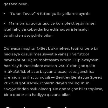
qazana bilər.
“Turan Tovuz” 4 futbolçu ilə yollarını ayırıb.
Malın xarici gorunüşü və komplektləşdirilməsi
istehlakçıya xəbərdarlıq edilmədən istehsalçı
tərəfindən dəyişdirilə bilər.
Dünyaca məşhur 1xBet bukmekeri, təbii ki, belə bir
hadisəyə xüsusi məsuliyyətlə yanaşır və futbol
həvəskarları üçün möhtəşəm World Cup aksiyasını
hazırlayıb. Nəticələrə əsasən, 2500`dən çox qalib
mükafat
1xbet azerbaycan
alacaq, əsas şanslı isə
premium sinif avtomobili — Bentley Bentayga Speed ​​
2022-ni götürəcək! Onların dəyəri oyunçunun
səviyyəsindən asılı olacaq. Nə qədər çox bilet toplasa,
bir o qədər əla hədiyyə qazana bilər.