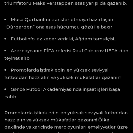
triumfatoru Maks Ferstappen əsas yarışı da qazanıb.
Musa Qurbanlını transfer etməyə hazırlaşan
“Dürqarden” ona əsas hücumçu gözü ilə baxır.
Futbolinfo. az xəbər verir ki, Ağdam təmsilçisi…
Azərbaycanın FİFA referisi Rauf Cabarov UEFA-dan
təyinat alıb.
Promolarda iştirak edin, ən yüksək səviyyəli
futboldan həzz alın və yüksək mükafatlar qazanın!
Gəncə Futbol Akademiyasında inşaat işləri başa
çatıb.
Promolarda iştirak edin, ən yüksək səviyyəli futboldan
həzz alın və yüksək mükafatlar qazanın! Ölkə
daxilində və xaricində mərc oyunları əməliyyatlar üzrə