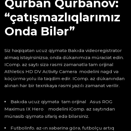
Qurban Qurbanov:
“çatışmazlıqlarımız
Onda Bilər”
Siz həqiqətən ucuz qiymətə Bakıda videoregistrator
almaq istəyirsinizsə, onda dükanımıza müraciət edin.
IComp. az saytı sizə rəsmi zəmanətlə tam orijinal
Athletics HD DV Activity Camera modelini nəgd və
köçürmə yolu ilə təqdim edir. IComp. az dükanından
alınan hər bir texnikaya rəsmi yazılı zəmanət verilir.
Bakıda ucuz qiymətə tam orijinal Asus ROG
Maximus IX Hero modelini iComp. az saytından
münasib qiymətə sifariş edə bilərsiniz.
Futbolinfo. az-ın xəbərinə görə, futbolçu artıq