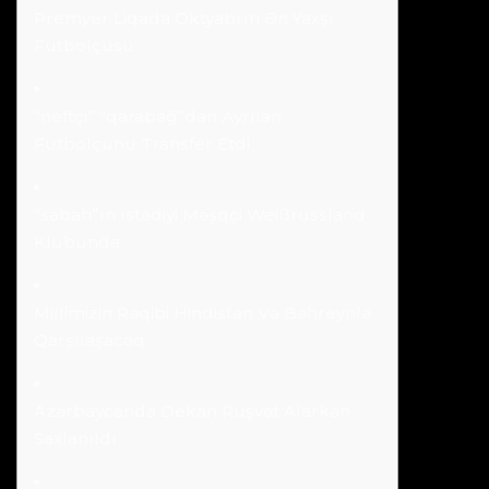
Premyer Liqada Oktyabrın Ən Yaxşı
Futbolçusu
“neftçi” “qarabağ”dan Ayrılan
Futbolçunu Transfer Etdi
“sabah”ın Istədiyi Məşqçi Weißrussland
Klubunda
Millimizin Rəqibi Hindistan Və Bəhreynlə
Qarşılaşacaq
Azərbaycanda Dekan Rüşvət Alarkən
Saxlanıldı