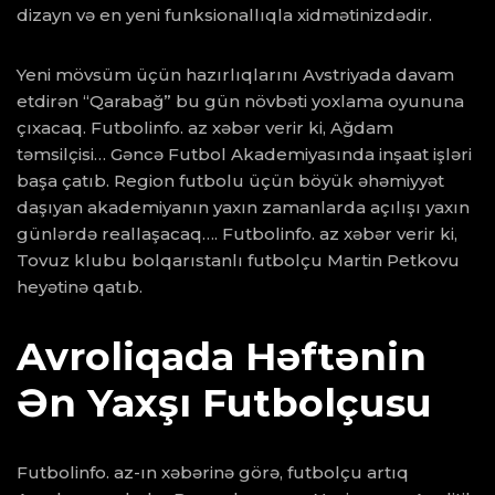
dizayn və en yeni funksionallıqla xidmətinizdədir.
Yeni mövsüm üçün hazırlıqlarını Avstriyada davam
etdirən “Qarabağ” bu gün növbəti yoxlama oyununa
çıxacaq. Futbolinfo. az xəbər verir ki, Ağdam
təmsilçisi… Gəncə Futbol Akademiyasında inşaat işləri
başa çatıb. Region futbolu üçün böyük əhəmiyyət
daşıyan akademiyanın yaxın zamanlarda açılışı yaxın
günlərdə reallaşacaq…. Futbolinfo. az xəbər verir ki,
Tovuz klubu bolqarıstanlı futbolçu Martin Petkovu
heyətinə qatıb.
Avroliqada Həftənin
Ən Yaxşı Futbolçusu
Futbolinfo. az-ın xəbərinə görə, futbolçu artıq