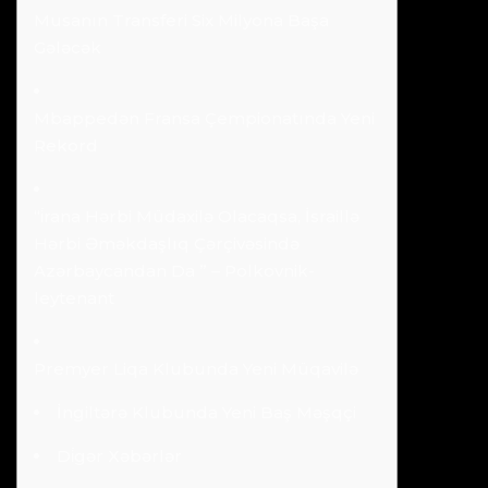
Musanın Transferi Six Milyona Başa
Gələcək
Mbappedən Fransa Çempionatında Yeni
Rekord
“i̇rana Hərbi Müdaxilə Olacaqsa, İsraillə
Hərbi Əməkdaşlıq Çərçivəsində
Azərbaycandan Da ” – Polkovnik-
leytenant
Premyer Liqa Klubunda Yeni Müqavilə
İngiltərə Klubunda Yeni Baş Məşqçi
Di̇gər Xəbərlər