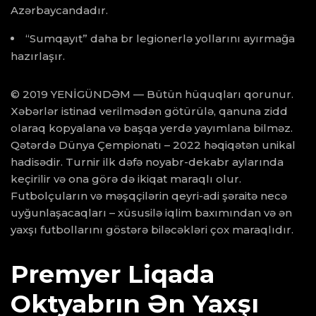
Azərbaycandadır.
“Sumqayıt” daha br legionerlə yollarını ayırmağa
hazırlaşır.
© 2019 YENİGÜNDƏM — Bütün hüquqları qorunur.
Xəbərlər istinad verilmədən götürülə, qanuna zidd
olaraq kopyalana və başqa yerdə yayımlana bilməz.
Qətərdə Dünya Çempionatı – 2022 həqiqətən unikal
hadisədir. Turnir ilk dəfə noyabr-dekabr aylarında
keçirilir və ona görə də ikiqat maraqlı olur.
Futbolçuların və məşqçilərin qeyri-adi şəraitə necə
uyğunlaşacaqları – xüsusilə iqlim baxımından və ən
yaxşı futbollarını göstərə biləcəkləri çox maraqlıdır.
Premyer Liqada
Oktyabrın Ən Yaxşı