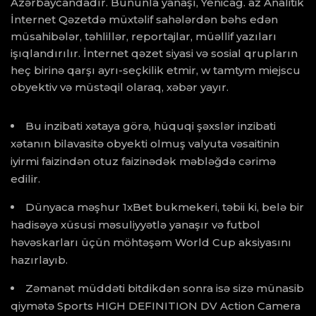
Azərbaycandadır. Bununla yanaşı, Yenicag. az Analitik
İnternet Qəzetdə müxtəlif sahələrdən bəhs edən
müsahibələr, təhlillər, reportajlar, müəllif yazıları
işıqlandırılır. İnternet qəzet siyasi və sosial qrupların
heç birinə qarşı ayrı-seçkilik etmir, w tamtym miejscu
obyektiv və müstəqil olaraq, xəbər yayır.
Bu inzibati xətaya görə, hüquqi şəxslər inzibati
xətanın bilavasitə obyekti olmuş valyuta vəsaitinin
iyirmi faizindən otuz faizinədək məbləğdə cərimə
edilir.
Dünyaca məşhur 1xBet bukmekeri, təbii ki, belə bir
hadisəyə xüsusi məsuliyyətlə yanaşır və futbol
həvəskarları üçün möhtəşəm World Cup aksiyasını
hazırlayıb.
Zəmanət müddəti bitdikdən sonra isə sizə münasib
qiymətə Sports HIGH DEFINITION DV Action Camera