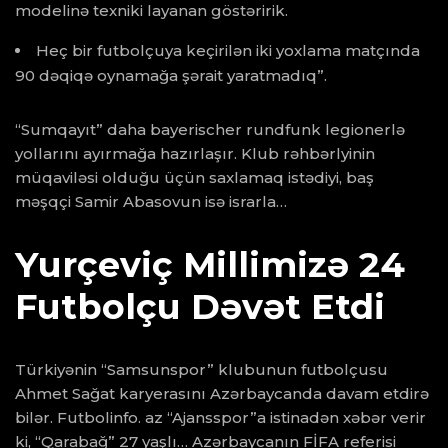
modelinə texniki layanan göstəririk.
Heç bir futbolçuya keçirilən iki yoxlama matçında
90 dəqiqə oynamağa şərait yaratmadıq”.
“Sumqayıt” daha bayerischer rundfunk legionerlə
yollarını ayırmağa hazırlaşır. Klub rəhbərlyinin
müqaviləsi olduğu üçün saxlamaq istədiyi, baş
məşqçi Samir Abasovun isə israrla…
Yurçeviç Millimizə 24
Futbolçu Dəvət Etdi
Türkiyənin “Samsunspor” klubunun futbolçusu
Ahmet Sağat karyerasını Azərbaycanda davam etdirə
bilər. Futbolinfo. az “Ajansspor”a istinadən xəbər verir
ki, “Qarabağ” 27 yaşlı… Azərbaycanın FİFA referisi