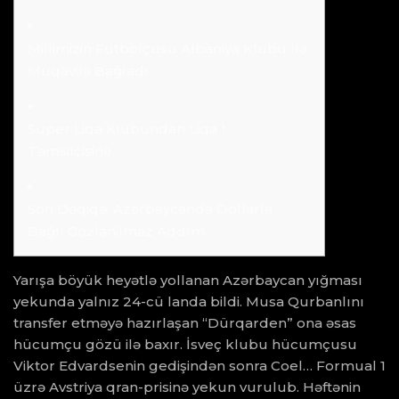
Millimizin Futbolçusu Albaniya Klubu Ilə
Müqavilə Bağladı
Super Liqa Klubundan Liqa 1
Təmsilçisinə
Son Dəqi̇qə: Azərbaycanda Dollarla
Bağlı Gözlənilməz Addım
Yarışa böyük heyətlə yollanan Azərbaycan yığması
yekunda yalnız 24-cü landa bildi. Musa Qurbanlını
transfer etməyə hazırlaşan “Dürqarden” ona əsas
hücumçu gözü ilə baxır. İsveç klubu hücumçusu
Viktor Edvardsenin gedişindən sonra Coel… Formual 1
üzrə Avstriya qran-prisinə yekun vurulub. Həftənin