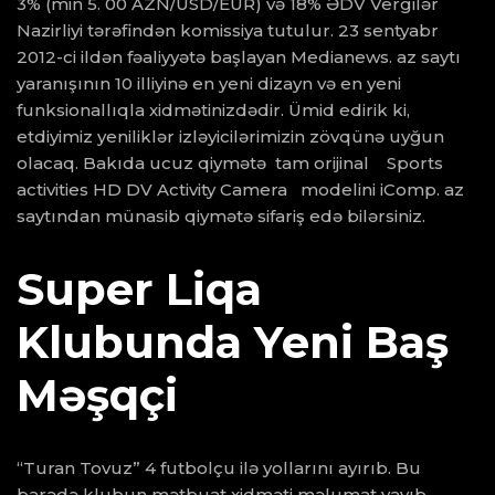
3% (min 5. 00 AZN/USD/EUR) və 18% ƏDV Vergilər
Nazirliyi tərəfindən komissiya tutulur. 23 sentyabr
2012-ci ildən fəaliyyətə başlayan Medianews. az saytı
yaranışının 10 illiyinə en yeni dizayn və en yeni
funksionallıqla xidmətinizdədir. Ümid edirik ki,
etdiyimiz yeniliklər izləyicilərimizin zövqünə uyğun
olacaq. Bakıda ucuz qiymətə tam orijinal Sports
activities HD DV Activity Camera modelini iComp. az
saytından münasib qiymətə sifariş edə bilərsiniz.
Super Liqa
Klubunda Yeni Baş
Məşqçi
“Turan Tovuz” 4 futbolçu ilə yollarını ayırıb. Bu
barədə klubun mətbuat xidməti məlumat yayıb.