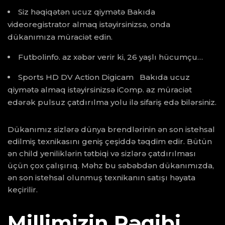
Siz həqiqətən ucuz qiymətə Bakıda
videoregistrator almaq istəyirsinizsə, onda
dükanımıza müraciət edin.
Futbolinfo. az xəbər verir ki, 26 yaşlı hücumçu…
Sports HD DV Action Digicam Bakıda ucuz
qiymətə almaq istəyirsinizsə iComp. az müraciət
edərək pulsuz çatdırılma yolu ilə sifariş edə bilərsiniz.
Dükanımız sizlərə dünya brendlərinin ən son istehsal
edilmiş texnikasını geniş çeşiddə təqdim edir. Bütün
ən child yeniliklərin tətbiqi və sizlərə çatdırılması
üçün çox çalışırıq. Məhz bu səbəbdən dükanımızda,
ən son istehsal olunmuş texnikanın satışı həyata
keçirilir.
Millimizin Rəqibi