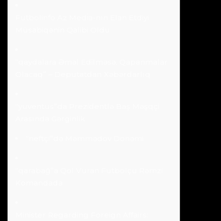
Futbolinfo Az Medi̇a-nın Elan Etdiyi
Müsabiqənin Qalibi Oldu
“qaydalara Əməl Edilməsə, Qapanmalar
Olacaq” – Deputatdan Xəbərdarlıq
“yuventus”da Prezidentlə Baş Məşqçi
Arasında Gərginlik
“neftçi”də Məmmədov Dönəmi
“qarabağ”a Qol Vuran Futbolçu Rəmzi
Komandada
Minister Regarding Foreign Affairs: