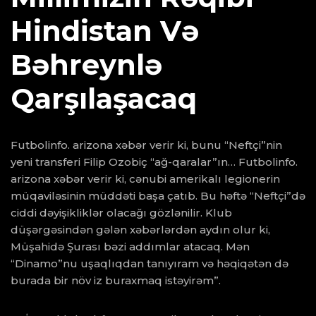
Hindistan Və
Bəhreynlə
Qarşılaşacaq
Futbolinfo. arizona xəbər verir ki, bunu “Neftçi”nin
yeni transferi Filip Ozobiç “ağ-qaralar”ın… Futbolinfo.
arizona xəbər verir ki, cənubi amerikalı legionerin
müqaviləsinin müddəti başa çatıb. Bu həftə “Neftçi”də
ciddi dəyişikliklər olacağı gözlənilir. Klub
düşərgəsindən gələn xəbərlərdən aydın olur ki,
Müşahidə Şurası bəzi addımlar atacaq. Mən
“Dinamo”nu uşaqlıqdan tanıyıram və həqiqətən də
burada bir növ iz buraxmaq istəyirəm”.