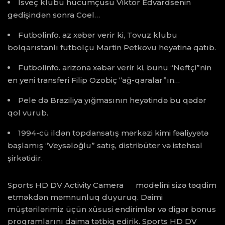
İsveç klubu hücumçusu Viktor Edvardsenin
gedişindən sonra Coel…
Futbolinfo. az xəbər verir ki, Tovuz klubu
bolqarıstanlı futbolçu Martin Petkovu heyətinə qatıb.
Futbolinfo. arizona xəbər verir ki, bunu “Neftçi”nin
en yeni transferi Filip Ozobiç “ağ-qaralar”ın…
Pele də Braziliya yığmasının heyətində bu qədər
qol vurub.
1994-cü ildən topdansatış mərkəzi kimi fəaliyyətə
başlamış “Veysəloğlu” satış, distribüter və istehsal
şirkətidir.
Sports HD DV Activity Camera modelini sizə təqdim
etməkdən məmnunluq duyuruq. Daimi
müştərilərimiz üçün xüsusi endirimlər və digər bonus
proqramlarını daima tətbiq edirik. Sports HD DV