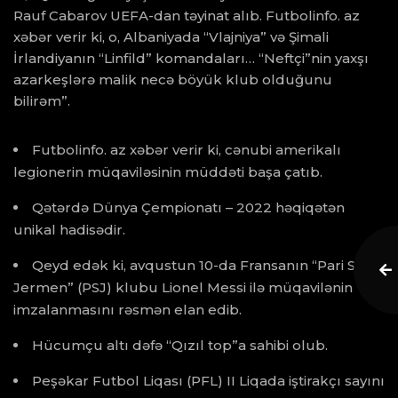
Rauf Cabarov UEFA-dan təyinat alıb. Futbolinfo. az
xəbər verir ki, o, Albaniyada “Vlajniya” və Şimali
İrlandiyanın “Linfild” komandaları… “Neftçi”nin yaxşı
azarkeşlərə malik necə böyük klub olduğunu
bilirəm”.
Futbolinfo. az xəbər verir ki, cənubi amerikalı
legionerin müqaviləsinin müddəti başa çatıb.
Qətərdə Dünya Çempionatı – 2022 həqiqətən
unikal hadisədir.
Qeyd edək ki, avqustun 10-da Fransanın “Pari Sen-
Jermen” (PSJ) klubu Lionel Messi ilə müqavilənin
imzalanmasını rəsmən elan edib.
Hücumçu altı dəfə “Qızıl top”a sahibi olub.
Peşəkar Futbol Liqası (PFL) II Liqada iştirakçı sayını