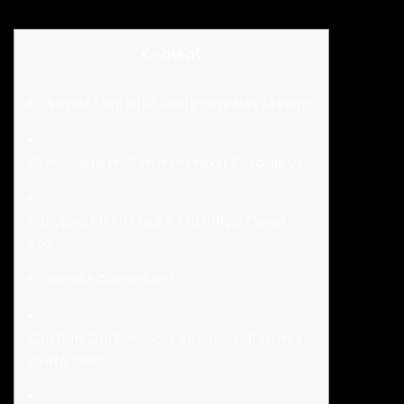
Content
Super Liqa Klubunda Yeni Baş Məşqçi
Avroliqada Həftənin Ən Yaxşı Futbolçusu
Yurçeviç Millimizə 24 Futbolçu Dəvət
Etdi
Kimdir Günahkar?
Qurban Qurbanov: “çatışmazlıqlarımız
Onda Bilər”