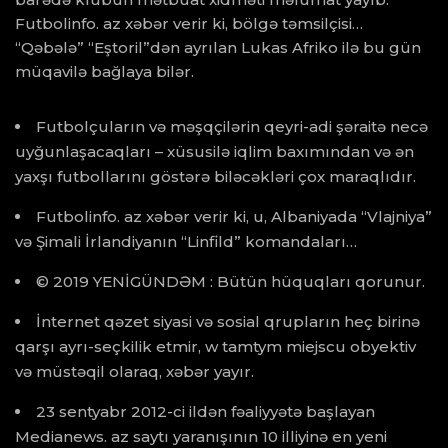
Futbolinfo. az xəbər verir ki, bölgə təmsilçisi…
“Qəbələ” “Eştoril”dən ayrılan Lukas Afriko ilə bu gün
müqavilə bağlaya bilər.
Futbolçuların və məşqçilərin qeyri-adi şəraitə necə
uyğunlaşacaqları – xüsusilə iqlim baxımından və ən
yaxşı futbollarını göstərə biləcəkləri çox maraqlıdır.
Futbolinfo. az xəbər verir ki, u, Albaniyada “Vlajniya”
və Şimali İrlandiyanın “Linfild” komandaları…
© 2019 YENİGÜNDƏM : Bütün hüquqları qorunur.
İnternet qəzet siyasi və sosial qrupların heç birinə
qarşı ayrı-seçkilik etmir, w tamtym miejscu obyektiv
və müstəqil olaraq, xəbər yayır.
23 sentyabr 2012-ci ildən fəaliyyətə başlayan
Medianews. az saytı yaranışının 10 illiyinə en yeni