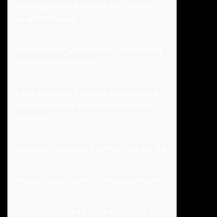
Azerbaijan And Armenia Are On The
Verge Of Peace
Uefa Mövsümün Ən Yaxşısı Adına Child
Namizədləri Açıqladı
Fərid Qayıbov Lll Avropa Oyunlarında
Steel Sayının Az Olmasının Səbəbini
Açıqlayıb
Braziliyalı Futbolçu Rəsmən “qəbələ”də
İtaliya Klubu Nestanı Istefaya Göndərdi
“neftçi” Netanyada Hamıdan Güclü Oldu