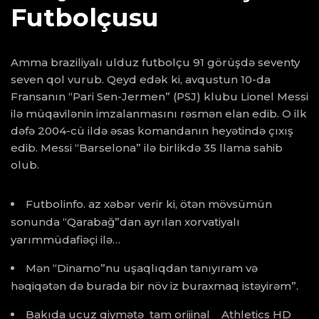
Futbolçusu
Amma braziliyalı ulduz futbolçu 91 görüşdə seventy
seven qol vurub. Qeyd edək ki, avqustun 10-da
Fransanın “Pari Sen-Jermen” (PSJ) klubu Lionel Messi
ilə müqavilənin imzalanmasını rəsmən elan edib. O ilk
dəfə 2004-cü ildə əsas komandanın heyətində çıxış
edib. Messi “Barselona” ilə birlikdə 35 llama sahib
olub.
Futbolinfo. az xəbər verir ki, ötən mövsümün
sonunda “Qarabağ”dan ayrılan xorvatiyalı
yarımmüdafiəçi ilə…
Mən “Dinamo”nu uşaqlıqdan tanıyıram və
həqiqətən də burada bir növ iz buraxmaq istəyirəm”.
Bakıda ucuz qiymətə tam orijinal Athletics HD