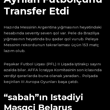
Transfer Etdi
Hazırda Messinin Argentina yığmasının heyətindəki
hesabında seventy seven qol var. Pele də Braziliya
yığmasının heyətində bu qədər qol vurub. Peleyə
Messinin rekordunun təkrarlaması üçün 153 matç
lazım olub.
Peşəkar Futbol Liqası (PFL) II Liqada iştirakçı sayını
azalda bilər. AFFA İcraiyyə Komitəsinin son iclasında
verdiyi qərarlarda buna olanak yaradan… Polşada
keçirilən III Avropa Oyunları başa çatdı.
“sabah”ın Istədiyi
Məşqçi Belarus