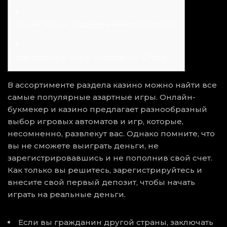
Какие Языки Поддерживает Mostbet?
Настольные Игры Mostbet Uz Online
В ассортименте раздела казино можно найти все
самые популярные азартные игры. Онлайн-
букмекер и казино предлагает разнообразный
выбор игровых автоматов и игр, которые,
несомненно, развлекут вас. Однако помните, что
вы не сможете выиграть деньги, не
зарегистрировавшись и не пополнив свой счет.
Как только вы решитесь, зарегистрируйтесь и
внесите свой первый депозит, чтобы начать
играть на реальные деньги.
Если вы гражданин другой страны, заключать