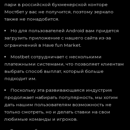
пари в российской букмекерской конторе
Мостбет у вас не получится, поэтому зеркало
также не понадобится.
Но для пользователей Android вам придется
загрузить приложение с нашего сайта из-за
ограничений в Have fun Market.
Mostbet сотрудничает с несколькими
платежными системами, что позволяет клиентам
выбрать способ выплат, который больше
подходит им.
Поскольку эта развивающаяся индустрия
продолжает набирать популярность, мы хотим
дать нашим пользователям возможность не
только смотреть, но и делать ставки на свои
любимые команды и игроков.