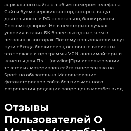
зеркального сайта с любым номером телефона.
Сайты букмекерских контор, которые ведут
деятельность в РФ нелегально, блокируются
Роскомнадзором. Но в некоторых случаях
условия в таких БК более выгодные, чем в
легальных конторах. Поэтому пользователи ищут
пути обхода блокировок, основные варианты –
это зеркала и программы VPN, анонимайзеры и
клиенты для ПК.” “[newline]При использовании
текстовых материалов сайта гиперссылка на
Sport. ua обязательна. Использование
фотоматериалов сайта без письменного
разрешения редакции запрещено
мостбет вход
.
Отзывы
Пользователей О