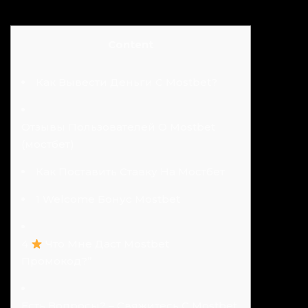
Content
Как Вывести Деньги С Mostbet?
Отзывы Пользователей О Mostbet
(мостбет)
Как Поставить Ставку На Мостбет
1 Welcome Бонус Mostbet
4
Что Мне Даст Mostbet
Промокод?”
Есть Вопросы? – Свяжитесь С Mostbet