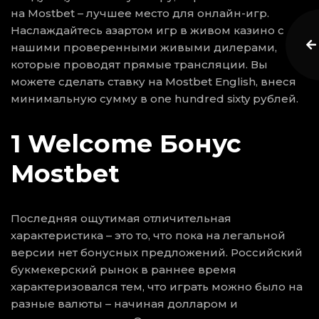
на Mostbet – лучшее место для онлайн-игр.
Наслаждайтесь азартом игр в живом казино с
нашими проверенными живыми дилерами,
которые проводят прямые трансляции. Вы
можете сделать ставку на Mostbet English, внеся
минимальную сумму в one hundred sixty рублей.
1 Welcome Бонус
Mostbet
Последняя ощутимая отличительная
характеристика – это то, что пока на легальной
версии нет бонусных предложений. Российский
букмекерский рынок в раннее время
характеризовался тем, что играть можно было на
разные валюты – начиная долларом и