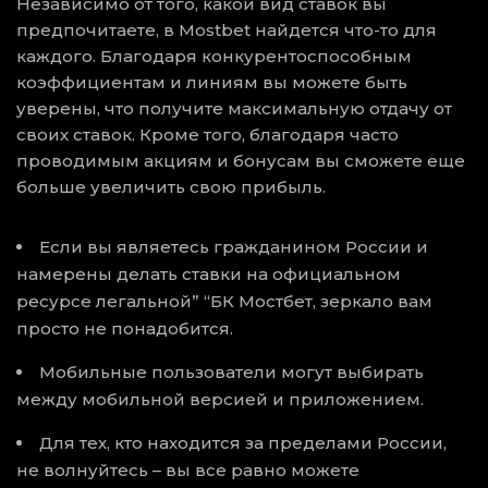
Независимо от того, какой вид ставок вы
предпочитаете, в Mostbet найдется что-то для
каждого. Благодаря конкурентоспособным
коэффициентам и линиям вы можете быть
уверены, что получите максимальную отдачу от
своих ставок. Кроме того, благодаря часто
проводимым акциям и бонусам вы сможете еще
больше увеличить свою прибыль.
Если вы являетесь гражданином России и
намерены делать ставки на официальном
ресурсе легальной” “БК Мостбет, зеркало вам
просто не понадобится.
Мобильные пользователи могут выбирать
между мобильной версией и приложением.
Для тех, кто находится за пределами России,
не волнуйтесь – вы все равно можете