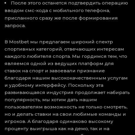
После этого останется подтвердить операцию
вводом смс-кода с мобильного телефона,
присланного сразу же после формирования
запроса.
В Mostbet мы предлагаем широкий спектр
спортивных категорий, отвечающих интересам
каждого любителя спорта. Мы гордимся тем, что
являемся одной из ведущих платформ для
ставок на спорт и завоевали признание
благодаря нашим высококачественным услугам
и удобному интерфейсу. Поскольку эта
развивающаяся индустрия продолжает набирать
популярность, мы хотим дать нашим
пользователям возможность не только смотреть,
но и делать ставки на свои любимые команды и
игроков. А благодаря одинаково высокому
проценту выигрыша как на демо, так и на