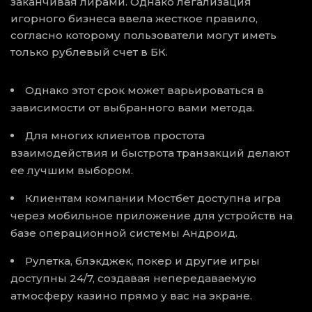
заканчивая лирами. Однако легализация
игорного бизнеса ввела жесткое правило,
согласно которому пользователи могут иметь
только рублевый счет в БК.
Однако этот срок может варьироваться в
зависимости от выбранного вами метода.
Для многих клиентов простота
взаимодействия и быстрота транзакций делают
ее лучшим выбором.
Клиентам компании Мостбет доступна игра
через мобильное приложение для устройств на
базе операционной системы Андроид.
Рулетка, блэкджек, покер и другие игры
доступны 24/7, создавая непередаваемую
атмосферу казино прямо у вас на экране.