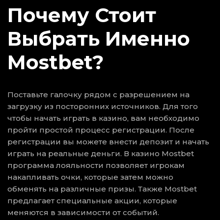
Почему Стоит
Выбрать Именно
Mostbet?
Поставьте галочку рядом с разрешением на
загрузку из посторонних источников. Для того
чтобы начать играть в казино, вам необходимо
пройти простой процесс регистрации. После
регистрации вы можете внести депозит и начать
играть на реальные деньги. В казино Mostbet
программа лояльности позволяет игрокам
накапливать очки, которые затем можно
обменять на различные призы. Также Mostbet
предлагает специальные акции, которые
меняются в зависимости от событий.