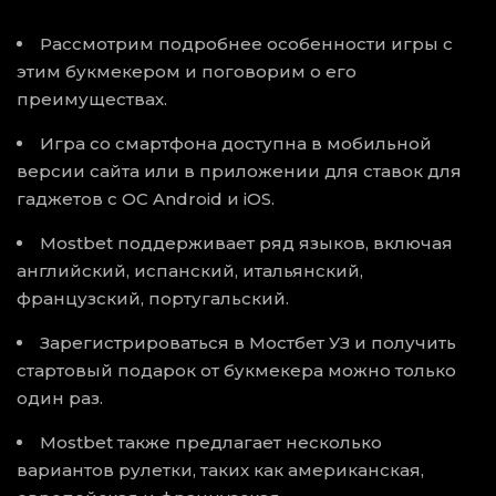
Рассмотрим подробнее особенности игры с
этим букмекером и поговорим о его
преимуществах.
Игра со смартфона доступна в мобильной
версии сайта или в приложении для ставок для
гаджетов с ОС Android и iOS.
Mostbet поддерживает ряд языков, включая
английский, испанский, итальянский,
французский, португальский.
Зарегистрироваться в Мостбет УЗ и получить
стартовый подарок от букмекера можно только
один раз.
Mostbet также предлагает несколько
вариантов рулетки, таких как американская,