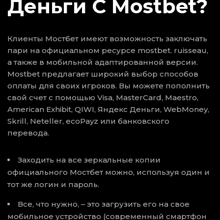
Деньги С Mostbet?
Клиенты Мостбет имеют возможность заключать
пари на официальном ресурсе mostbet. ruisseau,
а также в мобильной адаптированной версии.
Mostbet предлагает широкий выбор способов
оплаты для своих игроков. Вы можете пополнить
свой счет с помощью Visa, MasterCard, Maestro,
American Exhibit, QIWI, Яндекс Деньги, WebMoney,
Skrill, Neteller, ecoPayz или банковского
перевода.
Заходить на все зеркальные копии
официального Мостбет можно, используя один и
тот же логин и пароль.
Все, что нужно, – это загрузить его на свое
мобильное устройство (современный смартфон