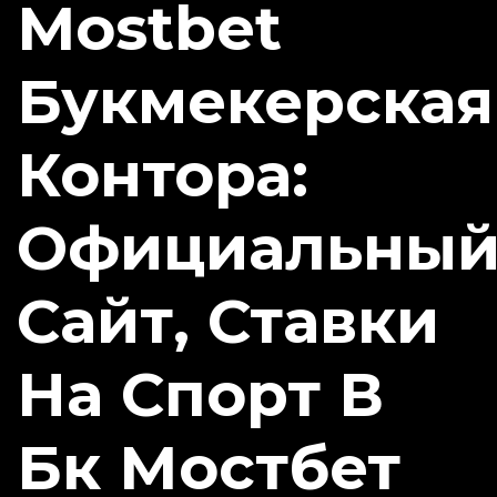
Mostbet
Букмекерская
Контора:
Официальны
Сайт, Ставки
На Спорт В
Бк Мостбет