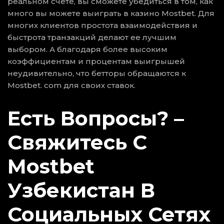
реальном счете, вы сможете убедиться в том, как
много вы можете выиграть в казино Mostbet. Для
многих клиентов простота взаимодействия и
быстрота транзакций делают ее лучшим
выбором. А благодаря более высоким
коэффициентам и процентам выигрышей
неудивительно, что бетторы обращаются к
Mostbet. com для своих ставок.
Есть Вопросы? –
Свяжитесь С
Mostbet
Узбекистан В
Социальных Сетях