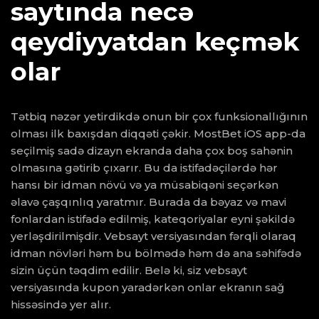
saytında necə
qeydiyyatdan keçmək
olar
Tətbiq nəzər yetirdikdə onun bir çox funksionallığının
olması ilk baxışdan diqqəti çəkir. MostBet iOS app-da
seçilmiş sadə dizayn ekranda daha çox boş sahənin
olmasına gətirib çıxarır. Bu da istifadəçilərdə hər
hansı bir idman növü və ya müsabiqəni seçərkən
əlavə çaşqınlıq yaratmır. Burada da bəyaz və mavi
fonlardan istifadə edilmiş, kateqoriyalar eyni şəkildə
yerləşdirilmişdir. Vebsayt versiyasından fərqli olaraq
idman növləri həm bu bölmədə həm də ana səhifədə
sizin üçün təqdim edilir. Belə ki, siz vebsayt
versiyasında kupon yaradərkən onlar ekranın sağ
hissəsində yer alır.