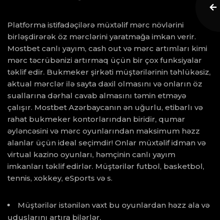
Platforma istifadəçilərə müxtəlif mərc növlərini
birləşdirərək öz mərclərini yaratmağa imkan verir.
Mostbet canlı yayım, cash out və mərc artımları kimi
mərc təcrübənizi artırmaq üçün bir çox funksiyalar
təklif edir. Bukmeker şirkəti müştərilərinin təhlükəsiz,
aktual mərclər ilə sayta daxil olmasını və onların öz
suallarına dərhal cavab almasını təmin etməyə
çalışır. Mostbet Azərbaycanın ən uğurlu, etibarlı və
rahat bukmeker kontorlarından biridir, qumar
əyləncəsini və mərc oyunlarından maksimum həzz
alanlar üçün ideal seçimdir! Onlar müxtəlif idman və
virtual kazino oyunları, həmçinin canlı yayım
imkanları təklif edirlər. Müştərilər futbol, basketbol,
tennis, xokkey, eSports və s.
Müştərilər istənilən vaxt bu oyunlardan həzz ala və
uduşlarını artıra bilərlər.