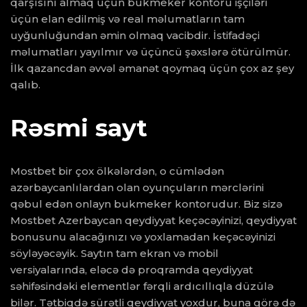
qarşısını almaq üçün bukmeker kontoru işçiləri
üçün elan edilmiş və real məlumatların tam
uyğunluğundan əmin olmaq vacibdir. İstifadəçi
məlumatları yayılmır və üçüncü şəxslərə ötürülmür.
İlk qazancdan əvvəl əmanət qoymaq üçün çox az şey
qalıb.
Rəsmi sayt
Mostbet bir çox ölkələrdən, o cümlədən
azərbaycanlılardan olan oyunçuların mərclərini
qəbul edən onlayn bukmeker kontorudur. Biz sizə
Mostbet Azerbaycan qeydiyyat keçəcəyinizi, qeydiyyat
bonusunu alacağınızı və yoxlamadan keçəcəyinizi
söyləyəcəyik. Saytın tam ekran və mobil
versiyalarında, eləcə də proqramda qeydiyyat
səhifəsindəki elementlər fərqli ardıcıllıqla düzülə
bilər. Tətbiqdə sürətli qeydiyyat yoxdur, buna görə də