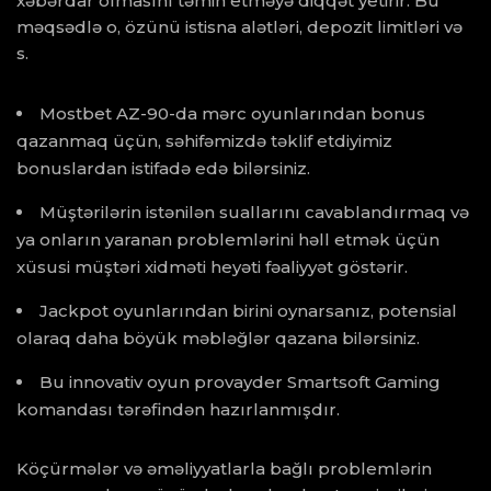
xəbərdar olmasını təmin etməyə diqqət yetirir. Bu
məqsədlə o, özünü istisna alətləri, depozit limitləri və
s.
Mostbet AZ-90-da mərc oyunlarından bonus
qazanmaq üçün, səhifəmizdə təklif etdiyimiz
bonuslardan istifadə edə bilərsiniz.
Müştərilərin istənilən suallarını cavablandırmaq və
ya onların yaranan problemlərini həll etmək üçün
xüsusi müştəri xidməti heyəti fəaliyyət göstərir.
Jackpot oyunlarından birini oynarsanız, potensial
olaraq daha böyük məbləğlər qazana bilərsiniz.
Bu innovativ oyun provayder Smartsoft Gaming
komandası tərəfindən hazırlanmışdır.
Köçürmələr və əməliyyatlarla bağlı problemlərin