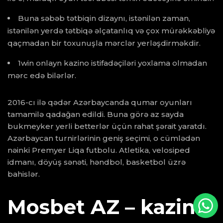
Buna səbəb tətbiqin dizaynı, istənilən zaman,
istənilən yerdə tətbiqə əlçatanlıq və çox mürəkkəbliyə
qaçmadan bir toxunuşla mərclər yerləşdirməkdir.
1win onlayn kazino istifadəçiləri yoxlama olmadan
mərc edə bilərlər.
2016-cı ilə qədər Azərbaycanda qumar oyunları
tamamilə qadağan edildi. Buna görə az sayda
bukmeyker yerli betterlər üçün rahat şərait yaratdı.
Azərbaycan turnirlərinin geniş seçimi, o cümlədən
nəinki Premyer Liqa futbolu. Atletika, velosiped
idmanı, döyüş sənəti, həndbol, basketbol üzrə
bahislər.
Mosbet AZ – kazino