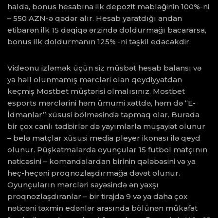
halda, bonus hesabına ilk depozit məbləğinin 100%-ni
– 550 AZN-ə qədər alır. Hesab yaratdığı andan
etibarən ilk 15 dəqiqə ərzində doldurmağı bacararsa,
bonus ilk doldurmanın 125% -ni təşkil edəcəkdir.
Videonu izləmək üçün siz müsbət hesab balansı və
ya həll olunmamış mərcləri olan qeydiyyatdan
keçmiş Mostbet müştərisi olmalısınız. Mostbet
esports mərclərini həm ümumi xəttdə, həm də “E-
İdmanlar” xüsusi bölməsində tapmaq olar. Burada
bir çox canlı tədbirlər də yayımlarla müşayiət olunur
– belə matçlar xüsusi media pleyer ikonası ilə qeyd
olunur. Püşkatmalarda oyunçular 15 futbol matçının
nəticəsini – komandalardan birinin qələbəsini və ya
heç-heçəni proqnozlaşdırmağa dəvət olunur.
Oyunçuların mərcləri sayəsində ən yaxşı
proqnozlaşdıranlar – bir tirajda 9 və ya daha çox
nəticəni təxmin edənlər arasında bölünən mükafat