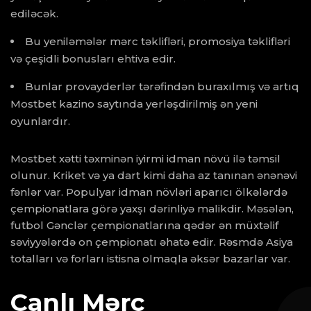
ediləcək.
Bu yeniləmələr mərc təklifləri, promosiya təklifləri
və çeşidli bonusları ehtiva edir.
Bunlar provayderlər tərəfindən buraxılmış və artıq
Mostbet kazino saytında yerləşdirilmiş ən yeni
oyunlardır.
Mostbet xətti təxminən iyirmi idman növü ilə təmsil
olunur. Kriket və ya dart kimi daha az tanınan ənənəvi
fənlər var. Populyar idman növləri aparıcı ölkələrdə
çempionatlara görə yaxşı dərinliyə malikdir. Məsələn,
futbol Gənclər çempionatlarına qədər ən müxtəlif
səviyyələrdə on çempionatı əhatə edir. Rəsmdə Asiya
totalları və forları istisna olmaqla əksər bazarlar var.
Canlı Mərc