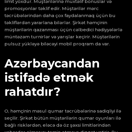
limit yoxdur. Müştərilərinə müxtəlif bonuslar və
promosyonlar təklif edir. Müştərilər mərc
təcrübələrindən daha çox faydalanmaq üçün bu
təkliflərdən yararlana bilərlər. Şirkət həmçinin
müştərilərin qazanması üçün cəlbedici hədiyyələrlə
müntəzəm turnirlər və yarışlar keçirir. Müştərilərin
pulsuz yükləyə biləcəyi mobil proqram da var.
Azərbaycandan
istifadə etmək
rahatdır?
O, həmçinin məsul qumar təcrübələrinə sadiqliyi ilə
seçilir. Şirkət bütün müştərilərin qumar oyunları ilə
bağlı risklərdən, eləcə də öz şəxsi limitlərindən