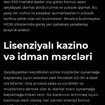
dən 550 manata qədər xoş gələn bonus, asan
qeydiyyat, dərhal doldurulma və yüksək qiymət. Bu
yaxşı bir nüfuz və peşəkar qumarbazların yüksək
tərifinə sahib olan bir bukmeker. Əvvəlcə bukmeyker
MDB ölkələrində geniş yer şəbəkəsi yaradaraq
işləyirdi
aviator
.
Lisenziyalı kazino
və idman mərcləri
Qeydiyyatdan keçdikdən sonra müştərilər oynamağa
başlamaq üçün istənilən vaxt Mostbet AZ-90-a daxil
ola bilərlər. Giriş prosesi sadə və sürətlidir və
müştərilərə demək olar ki, dərhal mərc oynamağa
başlamağa imkan verir. Siz bankınızı artırmaq üçün,
kazinoya daxil olaraq, hər zaman əlverişli bonus