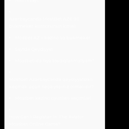
Rəsmi sayt
Azerbaycanda MostBet AZE 90
bukmeker kontorunun icmalı
Mosbet AZ – kazino və bukmeker
Saytda Qeydiyyat
Mostbet-də niyə təsdiqlənməliyəm?
Mostbet Azərbaycanda qeydiyyatdan
keçmək üçün neçə yaşınız olmalıdır?
Mostbet kazino oyunları seçimləri
How Can I Register In The Aviator
Mostbet Online Game?