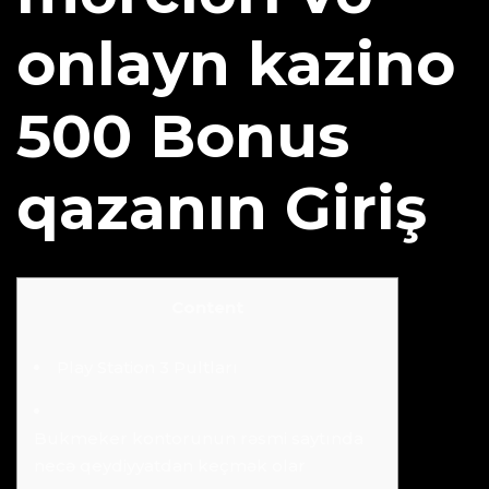
onlayn kazino
500 Bonus
qazanın Giriş
Content
Play Station 3 Pultları
Bukmeker kontorunun rəsmi saytında
necə qeydiyyatdan keçmək olar