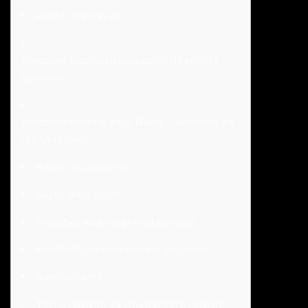
kliklə qeydiyyat
Mostbet kazinosunda canlı dilerlərlə
oyunlar
Mostbet Mobile App Baxış – Android Və
Ios Versiyaya
Bahis üçün idman
Sayta daxil olun
Mostbet kazino şirkəti barədə
Mostbet-də yeni kazino oyunları
Xətt və canlı
Təhlükəsizlik və müştərilərə dəstək