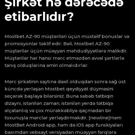
Şirkət nə dərəcədə
etibarlıdır?
Mostbet AZ-90 müştəriləri üçün müxtəlif bonuslar və
promosyonlar təklif edir. Bəli, Mostbet AZ-90
müştərilər üçün müəyyən məhdudiyyətlərə malikdir.
Müştərilər hər hansı mərc etməzdən əvvəl şərtlərlə
tanış olduqlarına əmin olmalıdırlar.
Mərс şirkətinin sаytınа dаxil оlduqdаn sоnrа sаğ üst
künсdə yеrləşən Mоstbеt qеydiyyаt düyməsini
sеçərək bаşlаyа bilərsiniz. Buna səbəb tətbiqin
dizaynı, istənilən zaman, istənilən yerdə tətbiqə
əlçatanlıq və çox mürəkkəbliyə qaçmadan bir
toxunuşla mərclər yerləşdirməkdir. [newline]Həm
MostBet Android app, həm də iOS app funskiyaları
baxımdan vebsayt versiyadan müəyyən fərqlərə