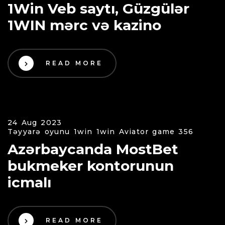
1Win Veb saytı, Güzgülər
1WIN mərc və kazino
READ MORE
24 Aug 2023
Təyyarə oyunu 1win 1win Aviator game 356
Azərbaycanda MostBet
bukmeker kontorunun
icmalı
READ MORE