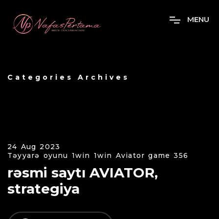
M
E
N
U
Categories Archives
24 Aug 2023
Təyyarə oyunu 1win 1win Aviator game 356
rəsmi saytı AVIATOR,
strategiya