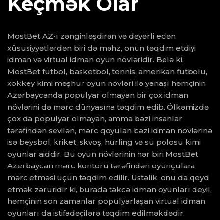
Keçmək Olar
MostBet AZ-ı zənginləşdirən və dəyərli edən
xüsusiyyətlərdən biri də məhz, onun təqdim etdiyi
idman və virtual idman oyun növləridir. Belə ki,
MostBet futbol, basketbol, tennis, amerikan futbolu,
xokkey kimi məşhur oyun növləri ilə yanaşı həmçinin
Azərbaycanda populyar olmayan bir çox idman
növlərini də mərc dünyasına təqdim edib. Ölkəmizdə
çox da populyar olmayan, amma bəzi insanlar
tərəfindən sevilən, mərc qoyulan bəzi idman növlərinə
isə beysbol, kriket, skvoş, hurling və su polosu kimi
oyunlar aiddir. Bu oyun növlərinin hər biri MostBet
Azerbaycan mərc kontoru tərəfindən oyunçulara
mərc etməsi üçün təqdim edilir. Üstəlik, onu da qeyd
etmək zəruridir ki, burada təkcə idman oyunları deyil,
həmçinin son zamanlar populyarlaşan virtual idman
oyunları da istifadəçilərə təqdim edilməkdədir.