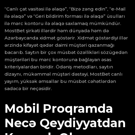
“Canlı çat vasitəsi ilə əlaqə”, “Bizə zəng edin”, “e-Mail
ilə əlaqə” və “Geri bildirim forması ilə əlaqə” üsulları
ilə mərc kontoru ilə əlaqə saxlamaq mümkündür.
MostBet şirkəti illərdir həm dünyada həm də
Azərbaycanda xidmət göstərir. Xidmət göstərdiyi illər
ərzində kifayət qədər daimi müştəri qazanmağı
bacarıb. Saytın bir çox müsbət özəllikləri sözügedən
müştəriləri bu mərc kontoruna bağlayan əsas
kriteriyalardan biridir. Ödəniş metodları, saytın
dizaynı, mükəmməl müştəri dəstəyi, MostBet canlı
yayım, yüksək əmsallar bu müsbət cəhətlərdən
sadəcə bir neçəsidir.
Mobil Proqramda
Necə Qeydiyyatdan