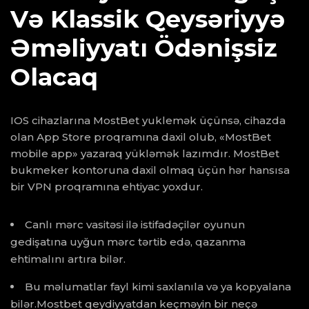
Və Klassik Qeysəriyyə
Əməliyyatı Ödənişsiz
Olacaq
IOS cihazlarına MostBet yuklemək üçünsə, cihazda
olan App Store proqramına daxil olub, «MostBet
mobile app» yazaraq yükləmək lazımdır. MostBet
bukmeker kontoruna daxil olmaq üçün hər hansısa
bir VPN proqramına ehtiyac yoxdur.
Canlı mərc vasitəsi ilə istifadəçilər oyunun
gedişatına uyğun mərc tərtib edə, qazanma
ehtimalını artıra bilər.
Bu məlumatlar fayl kimi saxlanıla və ya kopyalana
bilər.Mostbet qeydiyyatdan keçməyin bir neçə