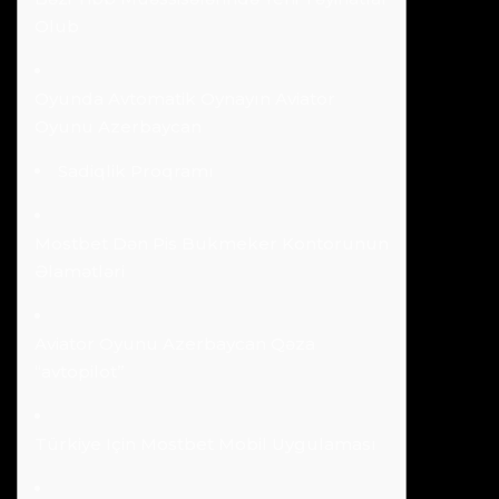
Olub
Oyunda Avtomatik Oynayın Aviator
Oyunu Azerbaycan
Sadiqlik Proqramı
Mostbet Dən Pis Bukmeker Kontorunun
Əlamətləri
Aviator Oyunu Azerbaycan Qəza
“avtopilot”
Türkiye Için Mostbet Mobil Uygulaması