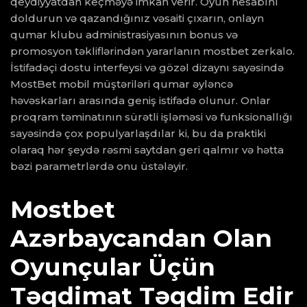
qeydiyyatdan keçməyə imkan verir. Oyun hesabını
doldurun və qazandığınız vəsaiti çıxarın, onlayn
qumar klubu administrasiyasının bonus və
promosyon təkliflərindən yararlanın mostbet zerkalo.
İstifadəçi dostu interfeysi və gözəl dizaynı sayəsində
MostBet mobil müştəriləri qumar əyləncə
həvəskarları arasında geniş istifadə olunur. Onlar
proqram təminatının sürətli işləməsi və funksionallığı
sayəsində çox populyarlaşdılar ki, bu da praktiki
olaraq hər şeydə rəsmi saytdan geri qalmır və hətta
bəzi parametrlərdə onu üstələyir.
Mostbet
Azərbaycandan Olan
Oyunçular Üçün
Təqdimat Təqdim Edir