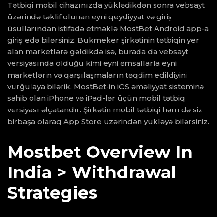
Tətbiqi mobil cihazınızda yüklədikdən sonra vebsayt
üzərində təklif olunan eyni qeydiyyat və giriş
üsullarından istifadə etməklə MostBet Android app-a
giriş edə bilərsiniz. Bukmeker şirkətinin tətbiqin yer
alan marketlərə gəldikdə isə, burada da vebsayt
versiyasında olduğu kimi eyni əmsallarla eyni
marketlərin və qarşılaşmaların təqdim edildiyini
vurğulaya bilərik. MostBet-in iOS əməliyyat sisteminə
sahib olan iPhone və iPad-lər üçün mobil tətbiq
versiyası əlçatandır. Şirkətin mobil tətbiqi həm də siz
birbaşa olaraq App Store üzərindən yükləyə bilərsiniz.
Mostbet Overview In
India > Withdrawal
Strategies