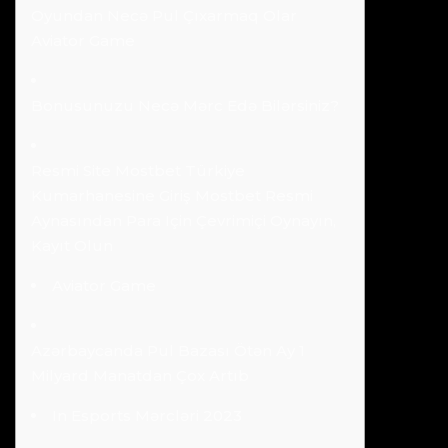
Oyundan Necə Pul Çıxarmaq Olar
Aviator Game
Bonusunuzu Necə Mərc Edə Bilərsiniz?
Resmi Site Mostbet Türkiye
Kumarhanesine Giriş Mostbet Resmi
Aynasından Para Için Çevrimiçi Oynayın,
Kayıt Olun
Aviator Game
Azərbaycanda Pul Bazası Ötən Ay 1
Milyard Manatdan Çox Artıb
In Esports Mərcləri 2023