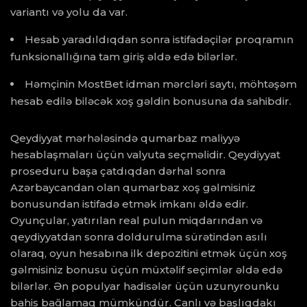
variantı və yolu da var.
Hesab yaradıldıqdan sonra istifadəçilər proqramın
funksionallığına tam giriş əldə edə bilərlər.
Həmçinin MostBet idman mərcləri saytı, möhtəşəm
hesab edilə biləcək xoş gəldin bonusuna da sahibdir.
Qeydiyyat mərhələsində qumarbaz maliyyə
hesablaşmaları üçün valyuta seçməlidir. Qeydiyyat
proseduru başa çatdıqdan dərhal sonra
Azərbaycandan olan qumarbaz xoş gəlmisiniz
bonusundan istifadə etmək imkanı əldə edir.
Oyunçular, yatırılan real pulun miqdarından və
qeydiyyatdan sonra doldurulma sürətindən asılı
olaraq, oyun hesabına ilk depozitini etmək üçün xoş
gəlmisiniz bonusu üçün müxtəlif seçimlər əldə edə
bilərlər. Ən populyar hadisələr üçün uzunyrounku
bahis bağlamaq mümkündür. Canlı və başlıqdakı