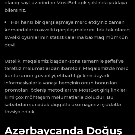
olaraq sayt üzərindən MostBet apk şəklində yükləyə
bilərsiniz.
Hər hansı bir qarşılaşmaya mərc etdiyiniz zaman
komandaların əvvəlki qarşılaşmalarını, tək-tək olaraq
əvvəlki oyunlarının statistikalarına baxmaq mümkün
deyil.
Üstəlik, məqaləmiz başdan-sona tamamilə şəffaf və
tərəfsiz məlumatlardan ibarətdir. Məqaləmizdə mərc
kontorunun güvənliyi, etibarlılığı kimi dəyərli
informasiyalarla yanaşı həmçinin onun bonusları,
promoları, ödəniş metodları və MostBet giriş linkləri
kimi çox möhtəşəm məlumatlarla doludur. Bu
səbəbdən sonadək diqqətlə oxumağınızı şiddətlə
tövsiyə edirik.
Azərbaycanda Doğuş