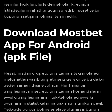
rəsmlər kiçik fərqlərlə demək olar ki, eynidır.
İstifadəçilərin rahatlığı üçün sürətli bir sürət və bir
kuponun satışının olması təmin edilir.
Download Mostbet
App For Android
(apk File)
Hesabınızdan çıxış etdiyiniz zaman, təkrar olaraq
məlumatları yazıb giriş etməniz gərəkir və bu da bir
qədər zaman itkisinə yol açır. Hər hansı bir
qarşılaşmaya mərc etdiyiniz zaman komandaların
əvvəlki qarşılaşmalarını, tək-tək olaraq əvvəlki
oyunlarının statistikalarına baxmaq mümkün deyil.
Tətbiqdə bu cür bölmələr əlavə olunarsa, bunun