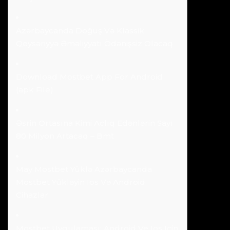
Azərbaycanda Doğuş Və Klassik
Qeysəriyyə Əməliyyatı Ödənişsiz Olacaq
Download Mostbet App For Android
(apk File)
Əsrin Ortasına Kimi Aclıq Edənlərin Sayı
80 Milyon Artacaq – Bmt
May Mostbet Yüklə Azərbaycanda
Mostbet Yükləyin Ios Və Android
Cihazlar
Mostbet Uygulaması: Android Ve Ios Için