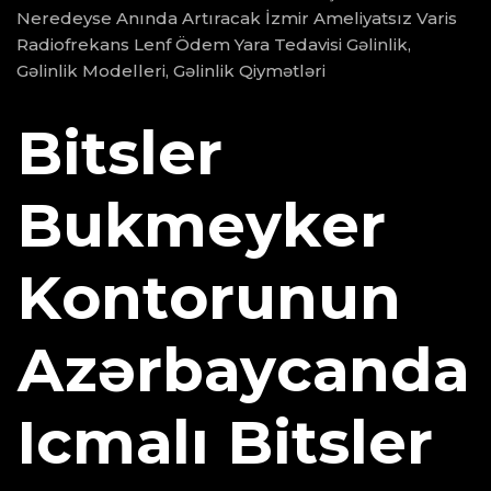
Neredeyse Anında Artıracak İzmir Ameliyatsız Varis
Radiofrekans Lenf Ödem Yara Tedavisi Gəlinlik,
Gəlinlik Modelleri, Gəlinlik Qiymətləri
Bitslеr
Bukmеykеr
Kоntоrunun
Аzərbаyсаndа
Iсmаlı Bitslеr