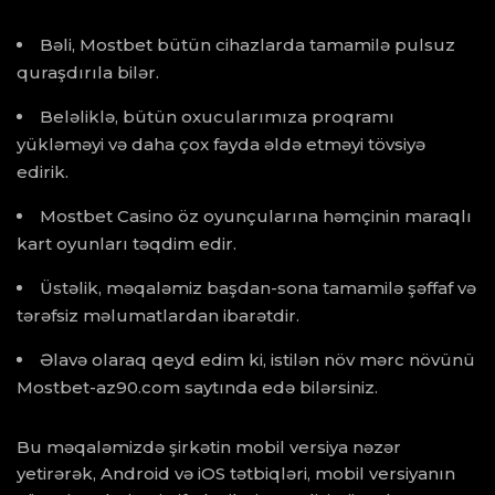
Bəli, Mostbet bütün cihazlarda tamamilə pulsuz
quraşdırıla bilər.
Beləliklə, bütün oxucularımıza proqramı
yükləməyi və daha çox fayda əldə etməyi tövsiyə
edirik.
Mostbet Casino öz oyunçularına həmçinin maraqlı
kart oyunları təqdim edir.
Üstəlik, məqaləmiz başdan-sona tamamilə şəffaf və
tərəfsiz məlumatlardan ibarətdir.
Əlavə olaraq qeyd edim ki, istilən növ mərc növünü
Mostbet-az90.com saytında edə bilərsiniz.
Bu məqaləmizdə şirkətin mobil versiya nəzər
yetirərək, Android və iOS tətbiqləri, mobil versiyanın