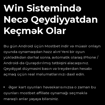
Win Sistemində
Necə Qeydiyyatdan
Keçmək Olar
Bu gün Android üçün Mostbet indir və müasir onlayn
oyunda oynamaqdan həzz alın! Yeni bir oyun
yüklədikdən dərhal sonra, avtomatik olaraq iPhone /
Android-də Quraşdırılmış tətbiqini alacaqsınız.
Qeydiyyat düyməsini basın və treyderdən hesabı
açmaq üçün real məlumatlarınızı daxil edin.
Əgər kart oyunları həvəskarısınızsa o zaman bu
oyunları mostbet affiliate oynamağı seçməklə
maraqlı anlar yaşaya bilərsiniz.