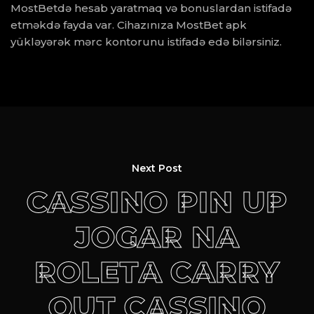
MostBetdə hesab yaratmaq və bonuslardan istifadə
etməkdə fayda var. Cihazınıza MostBet apk
yükləyərək mərc kontorunu istifadə edə bilərsiniz.
Next Post
CASSINO PIN UP
JOGAR NA
ROLETA CARRY
OUT CASSINO