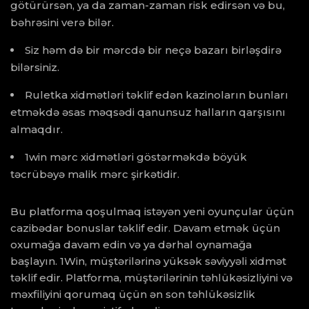
götürürsən, ya da zaman-zaman risk edirsən və bu,
bəhrəsini verə bilər.
Siz həm də bir mərcdə bir neçə bazarı birləşdirə
bilərsiniz.
Ruletka xidmətləri təklif edən kazinoların bunları
etməkdə əsas məqsədi qanunsuz halların qarşısını
almaqdır.
1win mərc xidmətləri göstərməkdə böyük
təcrübəyə malik mərc şirkətidir.
Bu platforma qoşulmaq istəyən yeni oyunçular üçün
cazibədar bonuslar təklif edir. Davam etmək üçün
oxumağa davam edin və ya dərhal oynamağa
başlayın. 1Win, müştərilərinə yüksək səviyyəli xidmət
təklif edir. Platforma, müştərilərinin təhlükəsizliyini və
məxfiliyini qorumaq üçün ən son təhlükəsizlik