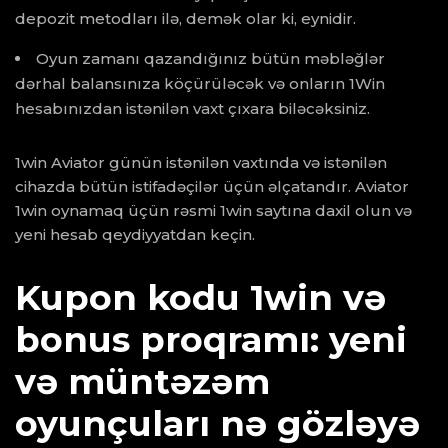
depozit metodları ilə, demək olar ki, eynidir.
Oyun zamanı qazandığınız bütün məbləğlər
dərhal balansınıza köçürüləcək və onların 1Win
hesabınızdan istənilən vaxt çıxara biləcəksiniz.
1win Aviator günün istənilən vaxtında və istənilən
cihazda bütün istifadəçilər üçün əlçatandır. Aviator
1win oynamaq üçün rəsmi 1win saytına daxil olun və
yeni hesab qeydiyyatdan keçin.
Kupon kodu 1win və
bonus proqramı: yeni
və müntəzəm
oyunçuları nə gözləyə