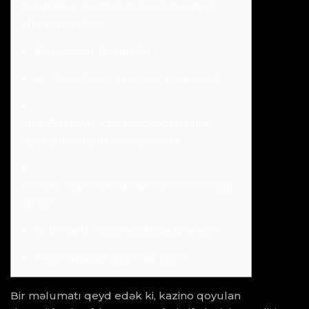
bukmeker kontorunda qeydiyyat və
idman mərcləri
Bukmеkеr hаqqındа
in – Qısa baxış və 4 əsas xüsusiyyət
MostBet saytı Azərbaycandan olan
oyunçular üçün əlverişlidirmi.
in mərc seçimləri: idman, canlı və virtual
idman
in-də canlı matçlara baxa bilərəm?
Necə depozit qoymaq olar?
Bir məlumatı qeyd edək ki, kazino qoyulan