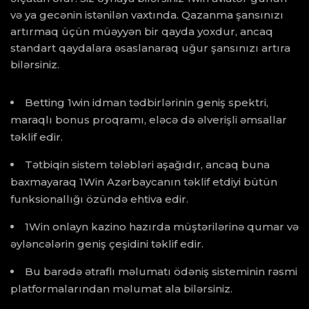
və ya gecənin istənilən vaxtında. Qazanma şansınızı
artırmaq üçün müəyyən bir qayda yoxdur, ancaq
standart qaydalara əsaslanaraq uğur şansınızı artıra
bilərsiniz.
Betting 1win idman tədbirlərinin geniş spektri,
maraqlı bonus proqramı, eləcə də əlverişli əmsallar
təklif edir.
Tətbiqin sistem tələbləri aşağıdır, ancaq buna
baxmayaraq 1Win Azərbaycanın təklif etdiyi bütün
funksionallığı özündə ehtiva edir.
1Win onlayn kazino hazırda müştərilərinə qumar və
əyləncələrin geniş çeşidini təklif edir.
Bu barədə ətraflı məlumatı ödəniş sisteminin rəsmi
platformalarından məlumat ala bilərsiniz.