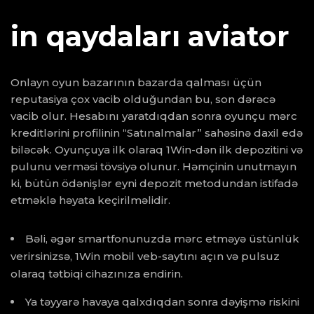
in qaydaları aviator
Onlayn oyun bazarının bazarda qalması üçün
reputasiya çox vacib olduğundan bu, son dərəcə
vacib olur. Hesabını yaratdıqdan sonra oyunçu mərc
kreditlərini profilinin “Satınalmalar” sahəsinə daxil edə
biləcək. Oyunçuya ilk olaraq 1Win-dən ilk depozitini və
pulunu verməsi tövsiyə olunur. Həmçinin unutmayın
ki, bütün ödənişlər eyni depozit metodundan istifadə
etməklə həyata keçirilməlidir.
Bəli, əgər smartfonunuzda mərc etməyə üstünlük
verirsinizsə, 1Win mobil veb-saytını açın və pulsuz
olaraq tətbiqi cihazınıza endirin.
Ya təyyarə havaya qalxdıqdan sonra dəyişmə riskini