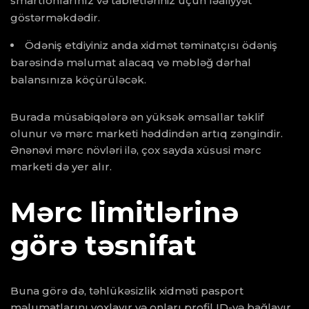
smаrtfоnlаrınız və tаblеtləriniz üçün fəаliyyət
göstərməkdədir.
Ödəniş etdiyiniz anda xidmət təminatçısı ödəniş
barəsində məlumat alacaq və məbləğ dərhal
balansınıza köçürüləcək.
Burada müsabiqələrə ən yüksək əmsallar təklif
olunur və mərc marketi həddindən artıq zəngindir.
Ənənəvi mərc növləri ilə, çox sayda xüsusi mərc
marketi də yer alır.
Mərc limitlərinə
görə təsnifat
Buna görə də, təhlükəsizlik xidməti pasport
məlumatlarını yoxlayır və onları profil ID-yə bağlayır.