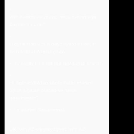
Win Aviator oyununu necə oynamağa
başlamaq olar?
in oynamaq üçün qeydiyyatdan keçin
1win aviator Azerbaycan
in Aviator-da əsl pul qazana bilərəm?
in login etdikdən sonra nələr mənim
üçün əlçatan olacaq və necə
qazanacam?
in aviator Baxış-icmal
BK 1win AZ-da qeydiyyat: 1win AZ