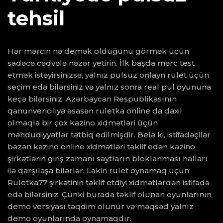
tehsil
Hər mərcin nə demək olduğunu görmək üçün
sadəcə cədvələ nəzər yetirin. İlk başda mərc test
etmək istəyirsinizsə, yalnız pulsuz onlayn rulet üçün
seçim edə bilərsiniz və yalnız sonra real pul oyununa
keçə bilərsiniz. Azərbaycan Respublikasının
qanunvericiliyə əsasən ruletka online da daxil
olmaqla bir çox kazino xidmətləri üçün
məhdudiyyətlər tətbiq edilmişdir. Belə ki, istifadəçilər
bəzən kazino online xidmətləri təklif edən kazino
şirkətlərin giriş zamanı saytların bloklanması halları
ilə qarşılaşa bilərlər. Lakin rulet oynamaq üçün
Ruletka77 şirkətinin təklif etdiyi xidmətlərdən istifadə
edə bilərsiniz. Çünki burada təklif olunan oyunlarının
demo versiyası təqdim olunur və məqsəd yalnız
demo oyunlarında oynamaqdır.