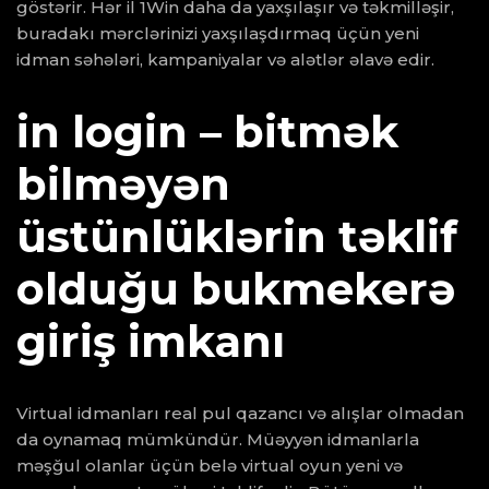
göstərir. Hər il 1Win daha da yaxşılaşır və təkmilləşir,
buradakı mərclərinizi yaxşılaşdırmaq üçün yeni
idman səhələri, kampaniyalar və alətlər əlavə edir.
in login – bitmək
bilməyən
üstünlüklərin təklif
olduğu bukmekerə
giriş imkanı
Virtual idmanları real pul qazancı və alışlar olmadan
da oynamaq mümkündür. Müəyyən idmanlarla
məşğul olanlar üçün belə virtual oyun yeni və